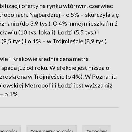
bilizacji oferty na rynku wtórnym, czerwiec
ropoliach. Najbardziej – o 5% – skurczyła się
oznaniu (do 3,9 tys.). O 4% mniej mieszkań niż
iu (10 tys. lokali), Łodzi (5,5 tys.) i
9,5 tys.) i o 1% – w Trójmieście (8,9 tys.).
wie i Krakowie średnia cena metra
spada już od roku. W efekcie jest niższa o
zrosła ona w Trójmieście (o 4%). W Poznaniu
iowskiej Metropolii i Łodzi jest wyższa niż
– o 1%.
chomości
#ceny nieruchomości
#wrocław