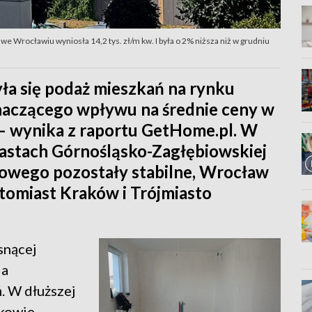
 Wrocławiu wyniosła 14,2 tys. zł/m kw. I była o 2% niższa niż w grudniu
ła się podaż mieszkań na rynku
znaczącego wpływu na średnie ceny w
 – wynika z raportu GetHome.pl. W
iastach Górnośląsko-Zagłębiowskiej
owego pozostały stabilne, Wrocław
tomiast Kraków i Trójmiasto
snącej
ia
. W dłuższej
akowie