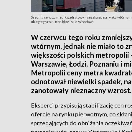
Średnia cena za metr kwadratowy mieszkania na rynku wtórnym we
ubiegłego roku (fot. bko/TVP3 Wrocław)
W czerwcu tego roku zmniejszy
wtórnym, jednak nie miało to 
większości polskich metropolii
Warszawie, Łodzi, Poznaniu i m
Metropolii ceny metra kwadrat
odnotował niewielki spadek, na
zanotowały nieznaczny wzrost.
Eksperci przypisują stabilizację cen ro
ofercie na rynku pierwotnym, co skłan
sprzedających do obniżania oczekiwań
perspektywie, ceny w Warszawie i Kr