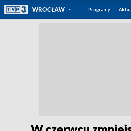
POWRÓT DO
WROCŁAW
Programy
Aktua
TVP REGIONY
W czerwcu zmniejs