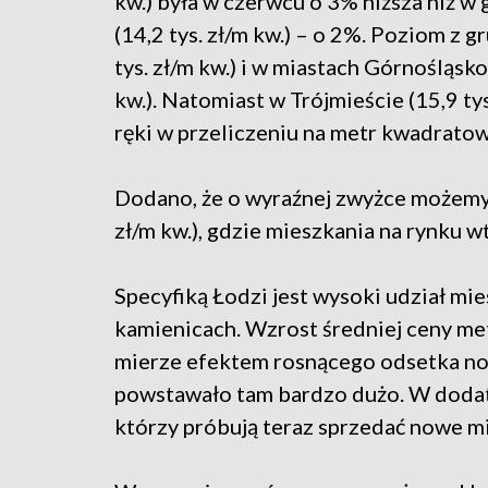
kw.) była w czerwcu o 3% niższa niż w
(14,2 tys. zł/m kw.) – o 2%. Poziom z 
tys. zł/m kw.) i w miastach Górnośląsko
kw.). Natomiast w Trójmieście (15,9 tys
ręki w przeliczeniu na metr kwadrato
Dodano, że o wyraźnej zwyżce możemy 
zł/m kw.), gdzie mieszkania na rynku 
Specyfiką Łodzi jest wysoki udział mi
kamienicach. Wzrost średniej ceny m
mierze efektem rosnącego odsetka now
powstawało tam bardzo dużo. W dodatku
którzy próbują teraz sprzedać nowe m