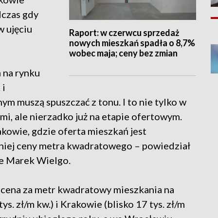
dczas gdy
w ujęciu
Raport: w czerwcu sprzedaż
nowych mieszkań spadła o 8,7%
wobec maja; ceny bez zmian
 na rynku
 i
ym muszą spuszczać z tonu. I to nie tylko w
i, ale nierzadko już na etapie ofertowym.
kowie, gdzie oferta mieszkań jest
dniej ceny metra kwadratowego – powiedział
e Marek Wielgo.
 cena za metr kwadratowy mieszkania na
s. zł/m kw.) i Krakowie (blisko 17 tys. zł/m