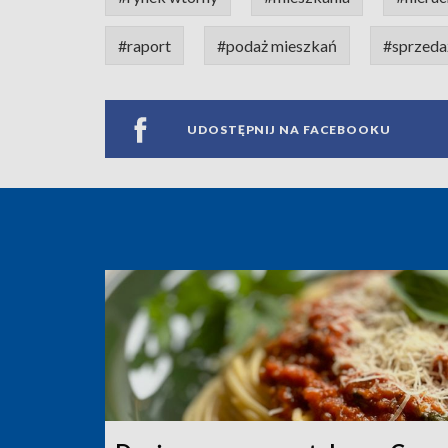
#raport
#podaż mieszkań
#sprzeda
UDOSTĘPNIJ NA FACEBOOKU