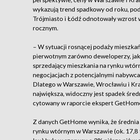
wykazują trend spadkowy od roku, po
Trójmiasto i Łódź odnotowały wzrost 
rocznym.
– W sytuacji rosnącej podaży mieszkań
pierwotnym zarówno deweloperzy, jak
sprzedający mieszkania na rynku wtórn
negocjacjach z potencjalnymi nabywcam
Dlatego w Warszawie, Wrocławiu i Kra
największa, widoczny jest spadek śre
cytowany w raporcie ekspert GetHom
Z danych GetHome wynika, że średnia
rynku wtórnym w Warszawie (ok. 17,8 ty