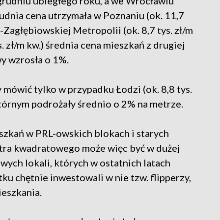
 grudniu ubiegłego roku, a we Wrocławiu
grudnia cena utrzymała w Poznaniu (ok. 11,7
-Zagłębiowskiej Metropolii (ok. 8,7 tys. zł/m
. zł/m kw.) średnia cena mieszkań z drugiej
wy wzrosła o 1%.
mówić tylko w przypadku Łodzi (ok. 8,8 tys.
wtórnym podrożały średnio o 2% na metrze.
eszkań w PRL-owskich blokach i starych
etra kwadratowego może więc być w dużej
ych lokali, których w ostatnich latach
 chętnie inwestowali w nie tzw. flipperzy,
ieszkania.