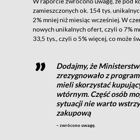
W raporcie zwrócono uwagę, że pod ko
zamieszczonych ok. 154 tys. unikalnyc
2% mniej niż miesiąc wcześniej. W cze
nowych unikalnych ofert, czyli o 7% mn
33,5 tys., czyli o 5% więcej, co może 
Dodajmy, że Ministerstw
zrezygnowało z programu
mieli skorzystać kupując
wtórnym. Część osób mogł
sytuacji nie warto wstrz
zakupową
– zwrócono uwagę.