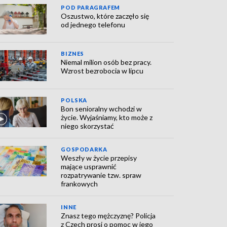
POD PARAGRAFEM
Oszustwo, które zaczęło się
od jednego telefonu
BIZNES
Niemal milion osób bez pracy.
Wzrost bezrobocia w lipcu
POLSKA
Bon senioralny wchodzi w
życie. Wyjaśniamy, kto może z
niego skorzystać
GOSPODARKA
Weszły w życie przepisy
mające usprawnić
rozpatrywanie tzw. spraw
frankowych
INNE
Znasz tego mężczyznę? Policja
z Czech prosi o pomoc w jego