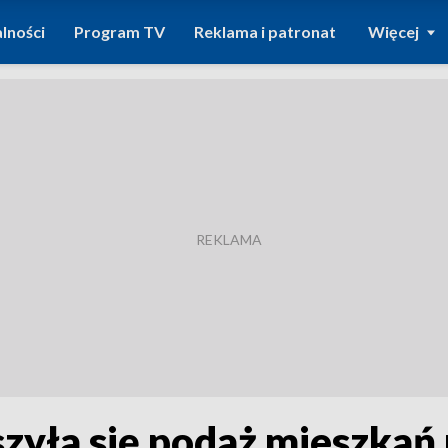
lności
Program TV
Reklama i patronat
Więcej
zyła się podaż mieszkań