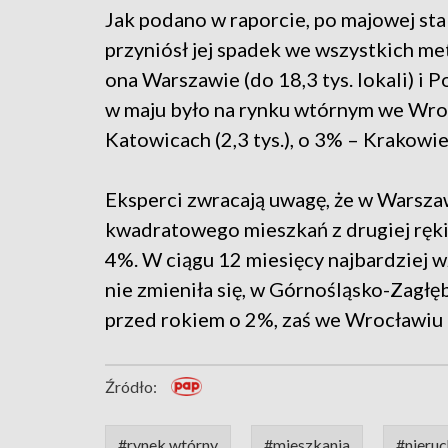
Jak podano w raporcie, po majowej sta
przyniósł jej spadek we wszystkich met
ona Warszawie (do 18,3 tys. lokali) i P
w maju było na rynku wtórnym we Wrocław
Katowicach (2,3 tys.), o 3% – Krakowie (
Eksperci zwracają uwagę, że w Warsza
kwadratowego mieszkań z drugiej ręki 
4%. W ciągu 12 miesięcy najbardziej w
nie zmieniła się, w Górnośląsko-Zagłęb
przed rokiem o 2%, zaś we Wrocławiu 
Źródło:
#rynek wtórny
#mieszkania
#nieru