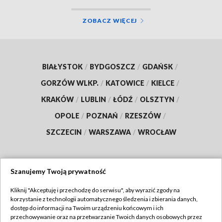
ZOBACZ WIĘCEJ
BIAŁYSTOK
/
BYDGOSZCZ
/
GDAŃSK
/
GORZÓW WLKP.
/
KATOWICE
/
KIELCE
/
KRAKÓW
/
LUBLIN
/
ŁÓDŹ
/
OLSZTYN
/
OPOLE
/
POZNAŃ
/
RZESZÓW
/
SZCZECIN
/
WARSZAWA
/
WROCŁAW
Szanujemy Twoją prywatność
Dołącz do nas:
Kliknij "Akceptuję i przechodzę do serwisu", aby wyrazić zgody na
korzystanie z technologii automatycznego śledzenia i zbierania danych,
TVP
dostęp do informacji na Twoim urządzeniu końcowym i ich
Abonament TVP
przechowywanie oraz na przetwarzanie Twoich danych osobowych przez
Regulamin TVP