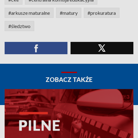
#arkusze maturalne
#matury
#prokuratura
#śledztwo
ZOBACZ TAKŻE