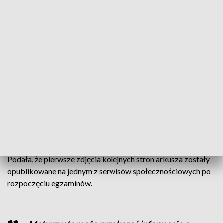
na sali egzaminacyjnej skutkuje unieważnieniem egzaminu
maturalnego z danego przedmiotu. Unieważnienie zdającemu
egzaminu z przedmiotu obowiązkowego lub jedynego
przedmiotu dodatkowego oznacza niezdanie egzaminu i
brak możliwości przystąpienia do egzaminu w sesji
poprawkowej przez tego zdającego.
5 i 6 maja CKE opublikowała komunikaty dotyczące
upublicznienia zdjęć fragmentów arkuszy egzaminacyjnych z
polskiego i matematyki. Oświadczyła, że żadne informacje
dotyczące zadań egzaminacyjnych nie zostały ujawnione
przed godziną rozpoczęcia egzaminu, tj. przed godziną 9.00.
Podała, że pierwsze zdjęcia kolejnych stron arkusza zostały
opublikowane na jednym z serwisów społecznościowych po
rozpoczęciu egzaminów.