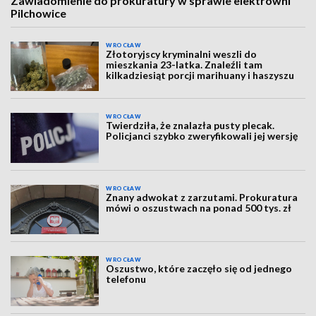
Zawiadomienie do prokuratury w sprawie elektrowni
Pilchowice
WROCŁAW
Złotoryjscy kryminalni weszli do
mieszkania 23-latka. Znaleźli tam
kilkadziesiąt porcji marihuany i haszyszu
WROCŁAW
Twierdziła, że znalazła pusty plecak.
Policjanci szybko zweryfikowali jej wersję
WROCŁAW
Znany adwokat z zarzutami. Prokuratura
mówi o oszustwach na ponad 500 tys. zł
WROCŁAW
Oszustwo, które zaczęło się od jednego
telefonu