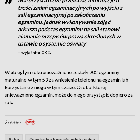
Maturzysta może przekazać informację o
treści zadań egzaminacyjnych po wyjściu z
sali egzaminacyjnej po zakończeniu
egzaminu, jednak wykonywanie zdjęć
arkusza podczas egzaminu na sali stanowi
złamanie przepisów prawa określonych w
ustawie o systemie oświaty
– wyjaśniła CKE.
W ubiegłym roku unieważnione zostały 202 egzaminy
maturalne, w tym 53 za wniesienie telefonu na egzamin lub
korzystanie z niego w tym czasie. Osoba, której
unieważniono egzamin, może do niego przystąpić dopiero za
rok.
Źródło:
#cke
#centralna komisja edukacyjna