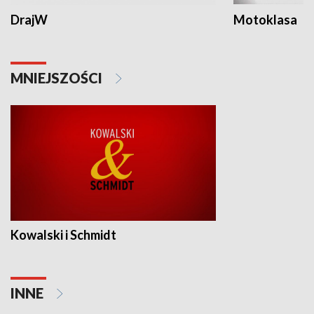
DrajW
Motoklasa
MNIEJSZOŚCI
Kowalski i Schmidt
INNE