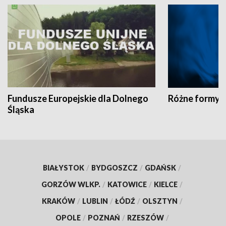
Fundusze Europejskie dla Dolnego
Różne formy t
Śląska
BIAŁYSTOK
/
BYDGOSZCZ
/
GDAŃSK
/
GORZÓW WLKP.
/
KATOWICE
/
KIELCE
/
KRAKÓW
/
LUBLIN
/
ŁÓDŹ
/
OLSZTYN
/
OPOLE
/
POZNAŃ
/
RZESZÓW
/