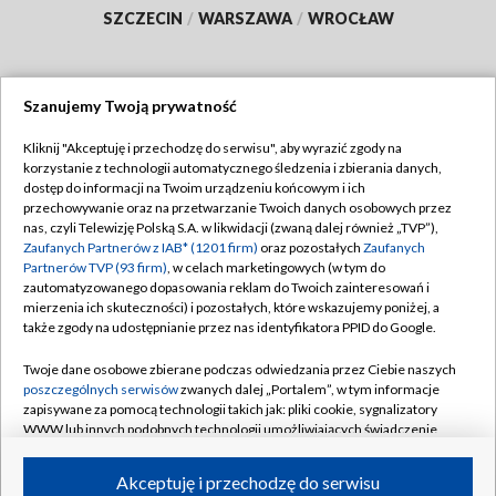
SZCZECIN
/
WARSZAWA
/
WROCŁAW
Szanujemy Twoją prywatność
Dołącz do nas:
Kliknij "Akceptuję i przechodzę do serwisu", aby wyrazić zgody na
korzystanie z technologii automatycznego śledzenia i zbierania danych,
TVP
dostęp do informacji na Twoim urządzeniu końcowym i ich
Abonament TVP
przechowywanie oraz na przetwarzanie Twoich danych osobowych przez
Regulamin TVP
nas, czyli Telewizję Polską S.A. w likwidacji (zwaną dalej również „TVP”),
Emisja w TVP
Polityka prywatności
Zaufanych Partnerów z IAB* (1201 firm)
oraz pozostałych
Zaufanych
Partnerów TVP (93 firm)
, w celach marketingowych (w tym do
Centrum informacji TVP
Moje zgody
zautomatyzowanego dopasowania reklam do Twoich zainteresowań i
mierzenia ich skuteczności) i pozostałych, które wskazujemy poniżej, a
Naziemna Telewizja Cyfrowa
Pomoc
także zgody na udostępnianie przez nas identyfikatora PPID do Google.
Sklep TVP
Biuro reklamy
Twoje dane osobowe zbierane podczas odwiedzania przez Ciebie naszych
Rada Programowa
Kontakt
poszczególnych serwisów
zwanych dalej „Portalem”, w tym informacje
zapisywane za pomocą technologii takich jak: pliki cookie, sygnalizatory
System NOS
WWW lub innych podobnych technologii umożliwiających świadczenie
dopasowanych i bezpiecznych usług, personalizację treści oraz reklam,
Informacje o nadawcy
Kanały
udostępnianie funkcji mediów społecznościowych oraz analizowanie
Akceptuję i przechodzę do serwisu
ruchu w Internecie.
Program dla prasy