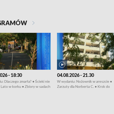
OGRAMÓW
026 - 18:30
04.08.2026 - 21.30
: Dlaczego zmarła? ● Ścieki nie
W wydaniu: Nożownik w areszcie ●
● Lato w korku ● Zbiory w sadach
Zarzuty dla Norberta C. ● Krok do
a kółkiem ● Złoto dla...
obwodnicy ● Miliony na ochronę ●
h ● Mrożonki dla zwierząt
Oddział jak nowy ● Rynek ma być zi
● Inkubator w ognisku ● Rodzic też
pacjent ● Trzeba ratować lekarza