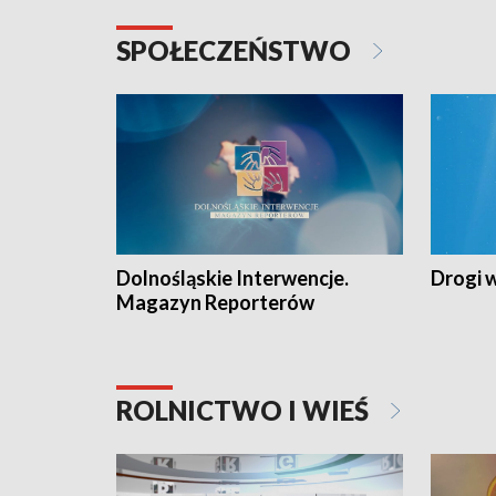
SPOŁECZEŃSTWO
Dolnośląskie Interwencje.
Drogi 
Magazyn Reporterów
ROLNICTWO I WIEŚ