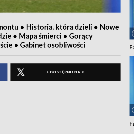
ntu ● Historia, która dzieli ● Nowe
zie ● Mapa śmierci ● Gorący
ście ● Gabinet osobliwości
F
UDOSTĘPNIJ NA X
F