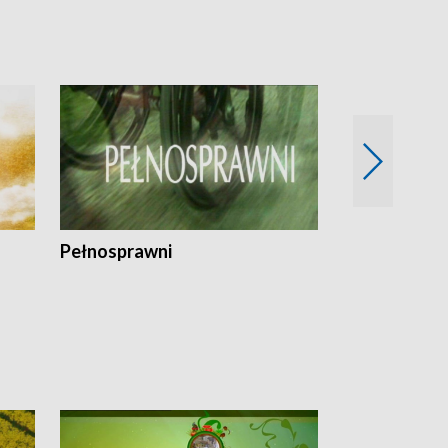
Pełnosprawni
Bezpieczny 