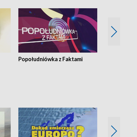
Popołudniówka z Faktami
Z Unią na Ty