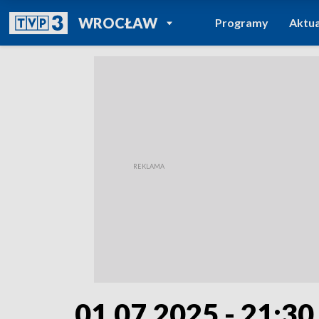
POWRÓT DO
WROCŁAW
Programy
Aktua
TVP REGIONY
01.07.2025 - 21:30