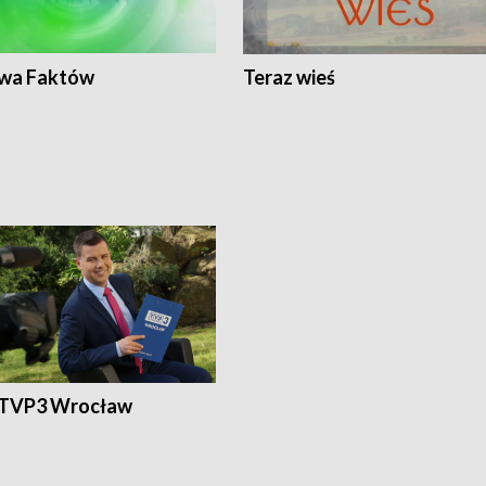
wa Faktów
Teraz wieś
 TVP3 Wrocław