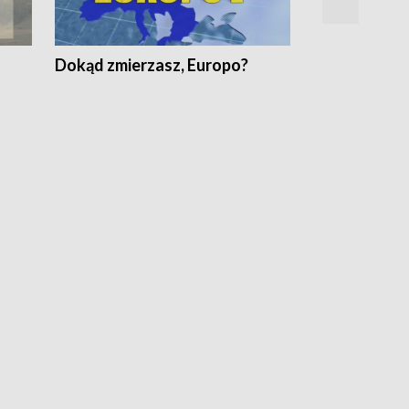
Dokąd zmierzasz, Europo?
Fakty Komen