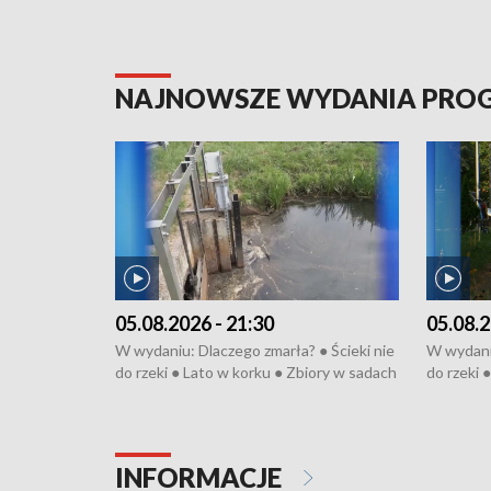
NAJNOWSZE WYDANIA PR
05.08.2026 - 21:30
05.08.2
W wydaniu: Dlaczego zmarła? ● Ścieki nie
W wydaniu
do rzeki ● Lato w korku ● Zbiory w sadach
do rzeki 
● Senior za kółkiem ● Złoto dla...
● Senior z
cierpiwych ● Mrożonki dla zwierząt
cierpiwyc
INFORMACJE