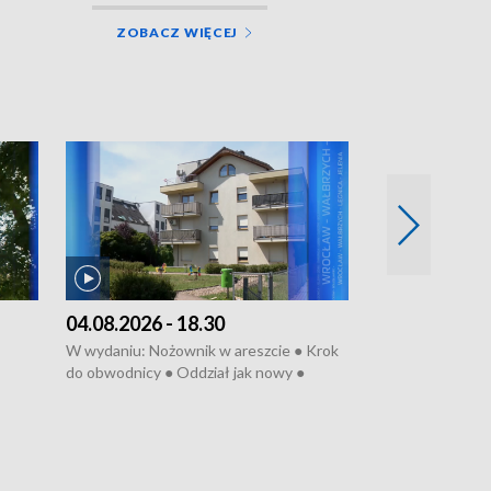
ZOBACZ WIĘCEJ
04.08.2026 - 18.30
03.08.2026 - 
W wydaniu: Nożownik w areszcie ● Krok
W wydaniu: Zarz
do obwodnicy ● Oddział jak nowy ●
Wjechał na cho
Rodzic też pacjent ● Rynek ma być
● Węzły do remo
elony
zielony ● Inkubtor w ognisku ● Trzeba
Syreny nie dla w
ratować lekarza
teatrze ● Koncer
„Cud” w Legnicy