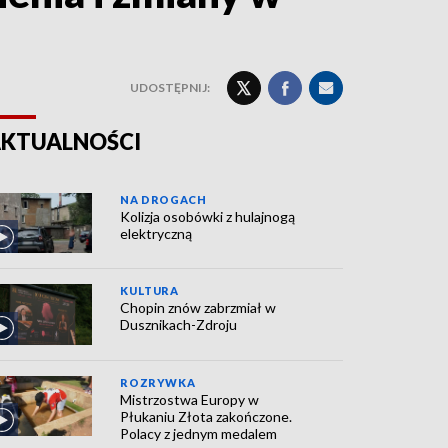
UDOSTĘPNIJ:
KTUALNOŚCI
NA DROGACH
Kolizja osobówki z hulajnogą
elektryczną
KULTURA
Chopin znów zabrzmiał w
Dusznikach-Zdroju
ROZRYWKA
Mistrzostwa Europy w
Płukaniu Złota zakończone.
Polacy z jednym medalem