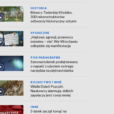
HISTORIA
Bitwa o Twierdzę Kłodzko.
300 rekonstruktorów
odtworzy historyczny szturm
SPOŁECZNE
„Hejtowi, agresji, przemocy
mówimy – nie”. We Wrocławiu
odbędzie się manifestacja
POD PARAGRAFEM
Szesnastolatek podejrzewany
o napaść z użyciem ostrego
narzędzia na piętnastolatka
ROLNICTWO I WIEŚ
Wielki Dzień Pszczół.
Naukowcy alarmują: dzikich
zapylaczy jest coraz mniej
INNE
5-latek zaczął tonąć na