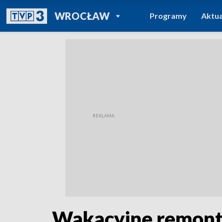
POWRÓT DO
WROCŁAW
Programy
Aktua
TVP REGIONY
Wakacyjne remonty