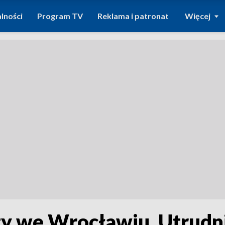
lności
Program TV
Reklama i patronat
Więcej
 we Wrocławiu. Utrudni