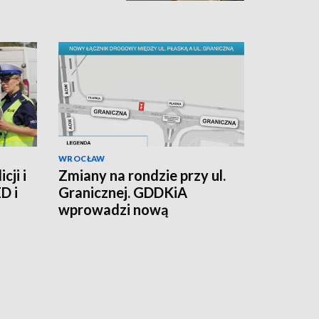
WROCŁAW
cji i
Zmiany na rondzie przy ul.
D i
Granicznej. GDDKiA
wprowadzi nową
organizację ruchu, miasto
buduje łącznik