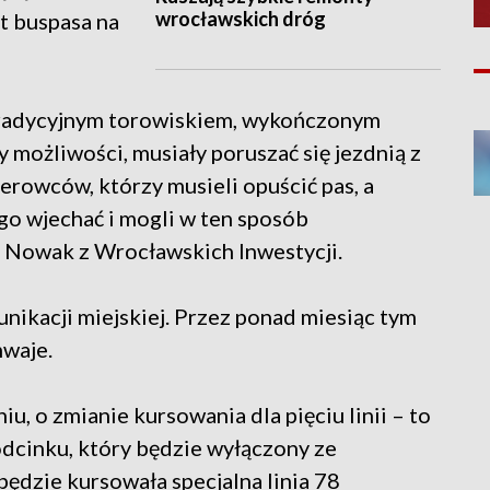
wrocławskich dróg
t buspasa na
 tradycyjnym torowiskiem, wykończonym
 możliwości, musiały poruszać się jezdnią z
ierowców, którzy musieli opuścić pas, a
go wjechać i mogli w ten sposób
 Nowak z Wrocławskich Inwestycji.
nikacji miejskiej. Przez ponad miesiąc tym
mwaje.
, o zmianie kursowania dla pięciu linii – to
a odcinku, który będzie wyłączony ze
ędzie kursowała specjalna linia 78