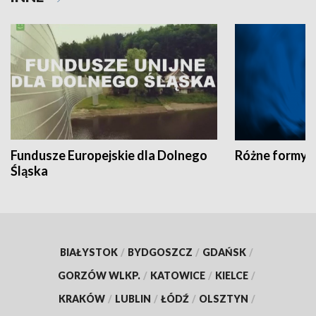
Fundusze Europejskie dla Dolnego
Różne formy t
Śląska
BIAŁYSTOK
/
BYDGOSZCZ
/
GDAŃSK
/
GORZÓW WLKP.
/
KATOWICE
/
KIELCE
/
KRAKÓW
/
LUBLIN
/
ŁÓDŹ
/
OLSZTYN
/