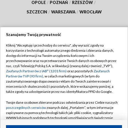
OPOLE
/
POZNAŃ
/
RZESZÓW
/
SZCZECIN
/
WARSZAWA
/
WROCŁAW
Szanujemy Twoją prywatność
Dołącz do nas:
Kliknij "Akceptuję i przechodzę do serwisu", aby wyrazić zgody na
korzystanie z technologii automatycznego śledzenia i zbierania danych,
TVP
dostęp do informacji na Twoim urządzeniu końcowym i ich
Abonament TVP
przechowywanie oraz na przetwarzanie Twoich danych osobowych przez
Regulamin TVP
nas, czyli Telewizję Polską S.A. w likwidacji (zwaną dalej również „TVP”),
Emisja w TVP
Polityka prywatności
Zaufanych Partnerów z IAB* (1201 firm)
oraz pozostałych
Zaufanych
Partnerów TVP (93 firm)
, w celach marketingowych (w tym do
Centrum informacji TVP
Moje zgody
zautomatyzowanego dopasowania reklam do Twoich zainteresowań i
mierzenia ich skuteczności) i pozostałych, które wskazujemy poniżej, a
Naziemna Telewizja Cyfrowa
Pomoc
także zgody na udostępnianie przez nas identyfikatora PPID do Google.
Sklep TVP
Biuro reklamy
Twoje dane osobowe zbierane podczas odwiedzania przez Ciebie naszych
Rada Programowa
Kontakt
poszczególnych serwisów
zwanych dalej „Portalem”, w tym informacje
zapisywane za pomocą technologii takich jak: pliki cookie, sygnalizatory
System NOS
WWW lub innych podobnych technologii umożliwiających świadczenie
dopasowanych i bezpiecznych usług, personalizację treści oraz reklam,
Informacje o nadawcy
Kanały