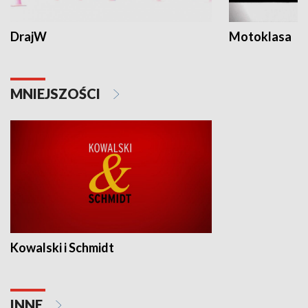
DrajW
Motoklasa
MNIEJSZOŚCI
Kowalski i Schmidt
INNE