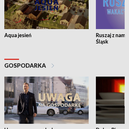
Aqua jesień
Ruszaj z nami
Śląsk
GOSPODARKA