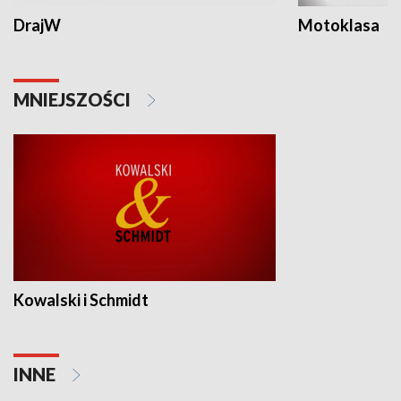
DrajW
Motoklasa
MNIEJSZOŚCI
Kowalski i Schmidt
INNE