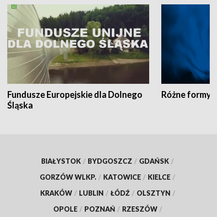
Fundusze Europejskie dla Dolnego
Różne formy t
Śląska
BIAŁYSTOK
/
BYDGOSZCZ
/
GDAŃSK
/
GORZÓW WLKP.
/
KATOWICE
/
KIELCE
/
KRAKÓW
/
LUBLIN
/
ŁÓDŹ
/
OLSZTYN
/
OPOLE
/
POZNAŃ
/
RZESZÓW
/