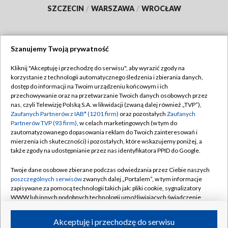
SZCZECIN
/
WARSZAWA
/
WROCŁAW
Szanujemy Twoją prywatność
Dołącz do nas:
Kliknij "Akceptuję i przechodzę do serwisu", aby wyrazić zgody na
korzystanie z technologii automatycznego śledzenia i zbierania danych,
TVP
dostęp do informacji na Twoim urządzeniu końcowym i ich
Abonament TVP
przechowywanie oraz na przetwarzanie Twoich danych osobowych przez
Regulamin TVP
nas, czyli Telewizję Polską S.A. w likwidacji (zwaną dalej również „TVP”),
Emisja w TVP
Polityka prywatności
Zaufanych Partnerów z IAB* (1201 firm)
oraz pozostałych
Zaufanych
Partnerów TVP (93 firm)
, w celach marketingowych (w tym do
Centrum informacji TVP
Moje zgody
zautomatyzowanego dopasowania reklam do Twoich zainteresowań i
mierzenia ich skuteczności) i pozostałych, które wskazujemy poniżej, a
Naziemna Telewizja Cyfrowa
Pomoc
także zgody na udostępnianie przez nas identyfikatora PPID do Google.
Sklep TVP
Biuro reklamy
Twoje dane osobowe zbierane podczas odwiedzania przez Ciebie naszych
Rada Programowa
Kontakt
poszczególnych serwisów
zwanych dalej „Portalem”, w tym informacje
zapisywane za pomocą technologii takich jak: pliki cookie, sygnalizatory
System NOS
WWW lub innych podobnych technologii umożliwiających świadczenie
dopasowanych i bezpiecznych usług, personalizację treści oraz reklam,
Informacje o nadawcy
Kanały
udostępnianie funkcji mediów społecznościowych oraz analizowanie
Akceptuję i przechodzę do serwisu
ruchu w Internecie.
Program dla prasy