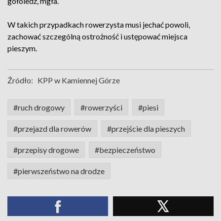
gołoledź, mgła.
W takich przypadkach rowerzysta musi jechać powoli,
zachować szczególną ostrożność i ustępować miejsca
pieszym.
Źródło:
KPP w Kamiennej Górze
#ruch drogowy
#rowerzyści
#piesi
#przejazd dla rowerów
#przejście dla pieszych
#przepisy drogowe
#bezpieczeństwo
#pierwszeństwo na drodze