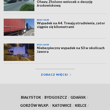
Oławy. Złożono wniosek o decyzję
środowiskową
WROCŁAW
Wypadek na A4. Trwają utrudnienia, zator
ciągnie się kilometrami
WROCŁAW
Niebezpieczny wypadek na S3 w okolicach
Jawora
ZOBACZ WIĘCEJ
BIAŁYSTOK
/
BYDGOSZCZ
/
GDAŃSK
/
GORZÓW WLKP.
/
KATOWICE
/
KIELCE
/