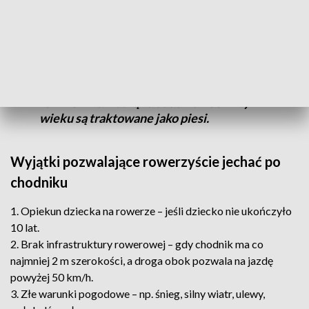
dla pieszych wyznacza się przejazdy dla
rowerów. Rowerzysta nie musi wtedy
zsiadać z roweru, ale musi zachować
ostrożność i upewnić się, że może
bezpiecznie przekroczyć jezdnię. Dzieci
do 10. roku życia oraz ich opiekunowie
również nie muszą zsiadać – dzieci w tym
wieku są traktowane jako piesi.
Wyjątki pozwalające rowerzyście jechać po
chodniku
1. Opiekun dziecka na rowerze – jeśli dziecko nie ukończyło
10 lat.
2. Brak infrastruktury rowerowej – gdy chodnik ma co
najmniej 2 m szerokości, a droga obok pozwala na jazdę
powyżej 50 km/h.
3. Złe warunki pogodowe – np. śnieg, silny wiatr, ulewy,