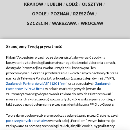
KRAKÓW
/
LUBLIN
/
ŁÓDŹ
/
OLSZTYN
/
OPOLE
/
POZNAŃ
/
RZESZÓW
/
SZCZECIN
/
WARSZAWA
/
WROCŁAW
Szanujemy Twoją prywatność
Dołącz do nas:
Kliknij "Akceptuję i przechodzę do serwisu", aby wyrazić zgody na
korzystanie z technologii automatycznego śledzenia i zbierania danych,
TVP
dostęp do informacji na Twoim urządzeniu końcowym i ich
Abonament TVP
przechowywanie oraz na przetwarzanie Twoich danych osobowych przez
Regulamin TVP
nas, czyli Telewizję Polską S.A. w likwidacji (zwaną dalej również „TVP”),
Emisja w TVP
Polityka prywatności
Zaufanych Partnerów z IAB* (1201 firm)
oraz pozostałych
Zaufanych
Partnerów TVP (93 firm)
, w celach marketingowych (w tym do
Centrum informacji TVP
Moje zgody
zautomatyzowanego dopasowania reklam do Twoich zainteresowań i
mierzenia ich skuteczności) i pozostałych, które wskazujemy poniżej, a
Naziemna Telewizja Cyfrowa
Pomoc
także zgody na udostępnianie przez nas identyfikatora PPID do Google.
Sklep TVP
Biuro reklamy
Twoje dane osobowe zbierane podczas odwiedzania przez Ciebie naszych
Rada Programowa
Kontakt
poszczególnych serwisów
zwanych dalej „Portalem”, w tym informacje
zapisywane za pomocą technologii takich jak: pliki cookie, sygnalizatory
System NOS