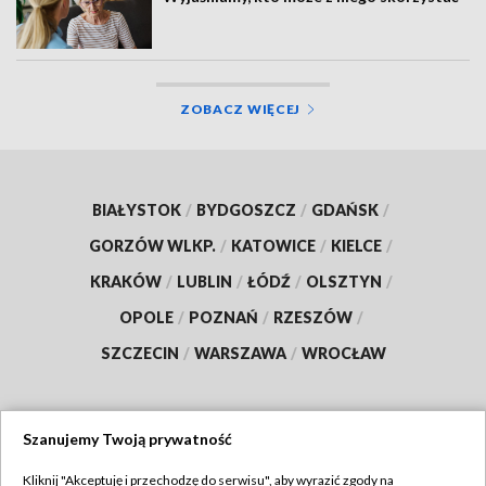
ZOBACZ WIĘCEJ
BIAŁYSTOK
/
BYDGOSZCZ
/
GDAŃSK
/
GORZÓW WLKP.
/
KATOWICE
/
KIELCE
/
KRAKÓW
/
LUBLIN
/
ŁÓDŹ
/
OLSZTYN
/
OPOLE
/
POZNAŃ
/
RZESZÓW
/
SZCZECIN
/
WARSZAWA
/
WROCŁAW
Szanujemy Twoją prywatność
Dołącz do nas:
Kliknij "Akceptuję i przechodzę do serwisu", aby wyrazić zgody na