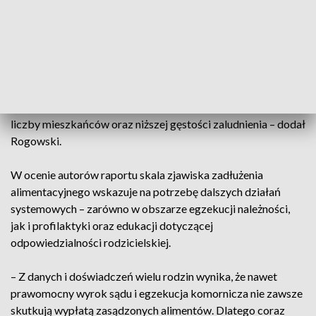
Na kolejnych miejscach plasują się woj. śląskie (1,8 mld zł)
oraz
dolnośląskie (1,5 mld zł).
– Śląsk zamieszkuje też
najwięcej, bo aż 35 tys. niesolidnych płatników. W
zestawieniu zdecydowanie najlepiej wypadają woj. opolskie i
podlaskie, gdzie zaległości nie przekroczyły jeszcze pół
miliarda złotych, co jest naturalną konsekwencją mniejszej
liczby mieszkańców oraz niższej gęstości zaludnienia – dodał
Rogowski.
W ocenie autorów raportu skala zjawiska zadłużenia
alimentacyjnego wskazuje na potrzebę dalszych działań
systemowych – zarówno w obszarze egzekucji należności,
jak i profilaktyki oraz edukacji dotyczącej
odpowiedzialności rodzicielskiej.
– Z danych i doświadczeń wielu rodzin wynika, że nawet
prawomocny wyrok sądu i egzekucja komornicza nie zawsze
skutkują wypłatą zasądzonych alimentów. Dlatego coraz