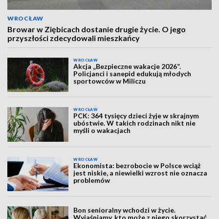
WROCŁAW
Browar w Ziębicach dostanie drugie życie. O jego
przyszłości zdecydowali mieszkańcy
WROCŁAW
Akcja „Bezpieczne wakacje 2026”.
Policjanci i sanepid edukują młodych
sportowców w Miliczu
WROCŁAW
PCK: 364 tysięcy dzieci żyje w skrajnym
ubóstwie. W takich rodzinach nikt nie
myśli o wakacjach
WROCŁAW
Ekonomista: bezrobocie w Polsce wciąż
jest niskie, a niewielki wzrost nie oznacza
problemów
Bon senioralny wchodzi w życie.
Wyjaśniamy, kto może z niego skorzystać