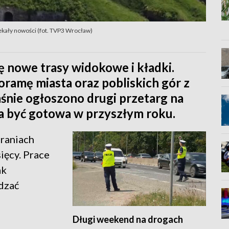
kały nowości (fot. TVP3 Wrocław)
 nowe trasy widokowe i kładki.
oramę miasta oraz pobliskich gór z
aśnie ogłoszono drugi przetarg na
a być gotowa w przyszłym roku.
graniach
ięcy. Prace
ak
dzać
Długi weekend na drogach