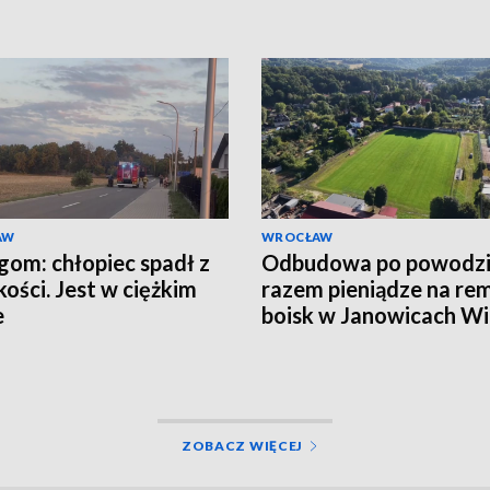
AW
WROCŁAW
gom: chłopiec spadł z
Odbudowa po powodzi
ości. Jest w ciężkim
razem pieniądze na re
e
boisk w Janowicach Wi
i we Wleniu
ZOBACZ WIĘCEJ