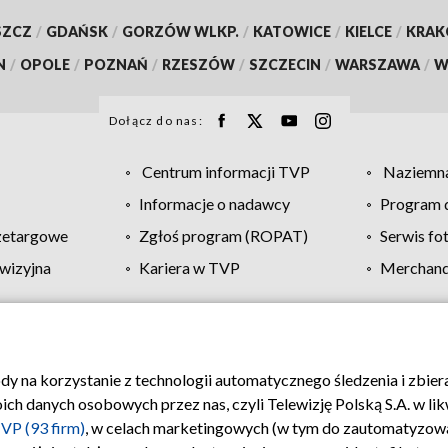
SZCZ
/
GDAŃSK
/
GORZÓW WLKP.
/
KATOWICE
/
KIELCE
/
KRA
N
/
OPOLE
/
POZNAŃ
/
RZESZÓW
/
SZCZECIN
/
WARSZAWA
/
W
Dołącz do nas:
Centrum informacji TVP
Naziemna
Informacje o nadawcy
Program d
zetargowe
Zgłoś program (ROPAT)
Serwis fo
wizyjna
Kariera w TVP
Merchandi
Polityka prywatności
Moje zgody
Pomoc
Biuro re
ody na korzystanie z technologii automatycznego śledzenia i zbie
 danych osobowych przez nas, czyli Telewizję Polską S.A. w likw
VP (93 firm)
, w celach marketingowych (w tym do zautomatyzow