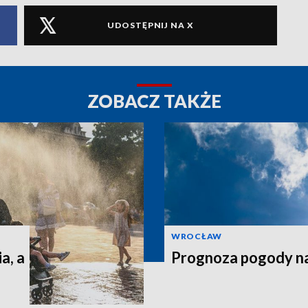
UDOSTĘPNIJ NA X
ZOBACZ TAKŻE
WROCŁAW
a, a
Prognoza pogody n