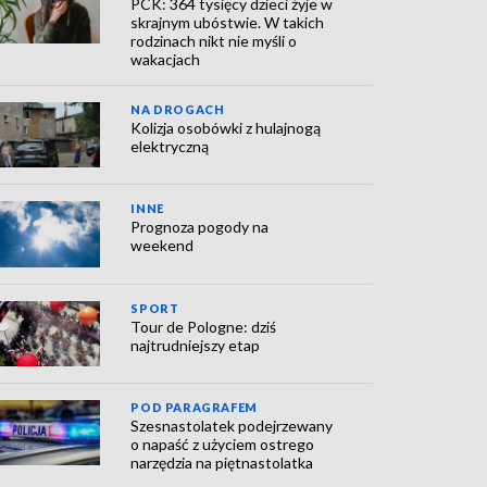
PCK: 364 tysięcy dzieci żyje w
skrajnym ubóstwie. W takich
rodzinach nikt nie myśli o
wakacjach
NA DROGACH
Kolizja osobówki z hulajnogą
elektryczną
INNE
Prognoza pogody na
weekend
SPORT
Tour de Pologne: dziś
najtrudniejszy etap
POD PARAGRAFEM
Szesnastolatek podejrzewany
o napaść z użyciem ostrego
narzędzia na piętnastolatka