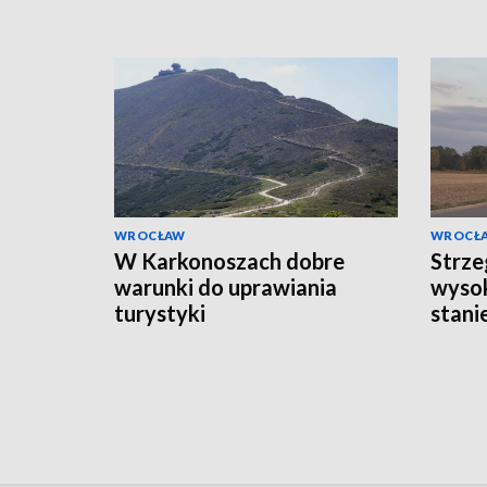
WROCŁAW
WROCŁ
W Karkonoszach dobre
Strze
warunki do uprawiania
wysok
turystyki
stani