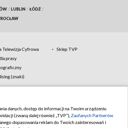
KÓW
/
LUBLIN
/
ŁÓDŹ
/
ROCŁAW
 Telewizja Cyfrowa
Sklep TVP
la prasy
tograficzny
sing (znaki)
klamy
Kontakt
rania danych, dostęp do informacji na Twoim urządzeniu
idacji (zwaną dalej również „TVP”),
Zaufanych Partnerów
anego dopasowania reklam do Twoich zainteresowań i