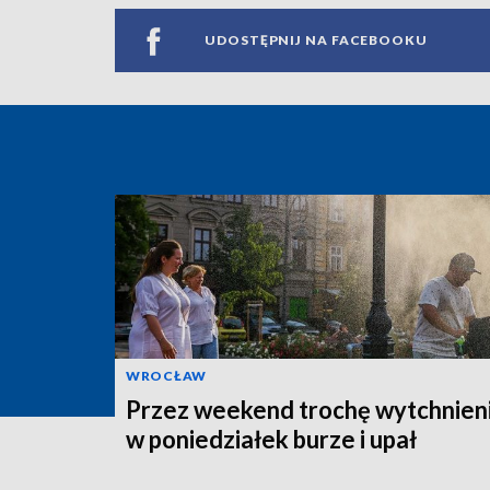
UDOSTĘPNIJ NA FACEBOOKU
WROCŁAW
Przez weekend trochę wytchnieni
w poniedziałek burze i upał