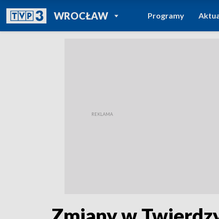
POWRÓT DO
WROCŁAW
Programy
Aktua
TVP REGIONY
Zmiany w Twierdz