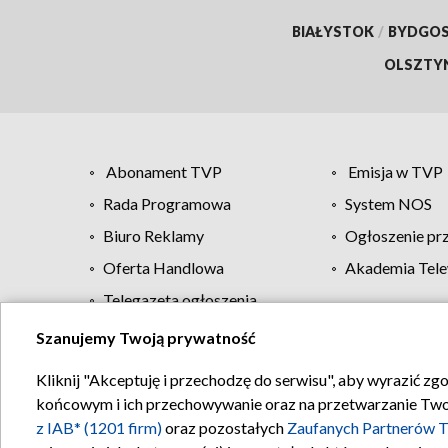
BIAŁYSTOK
/
BYDGO
OLSZTY
Abonament TVP
Emisja w TVP
Rada Programowa
System NOS
Biuro Reklamy
Ogłoszenie pr
Oferta Handlowa
Akademia Tele
Telegazeta ogłoszenia
Szanujemy Twoją prywatność
Regulamin TVP
Kliknij "Akceptuję i przechodzę do serwisu", aby wyrazić zg
końcowym i ich przechowywanie oraz na przetwarzanie Twoich
z IAB* (1201 firm)
oraz pozostałych
Zaufanych Partnerów T