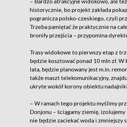
– Bardzo atrakcyjne widokowo, ale też
historycznie, bo projekt zakłada poka
pogranicza polsko-czeskiego, czyli prz
Trzeba pamiętać że praktycznie na całe
broniły przejścia – przypomina dyrek
Trasy widokowe to pierwszy etap z tr
będzie kosztować ponad 10 mln zł. W 
lata, będzie planowany jest m.in. remo
także maszt telekomunikacyjny, znajduj
ukryte wokół korony obiektu nadajnik
– W ramach tego projektu myślimy prz
Donjonu – ściągamy ziemię, izolujemy 
nie będzie zaciekać woda i zmniejszy 