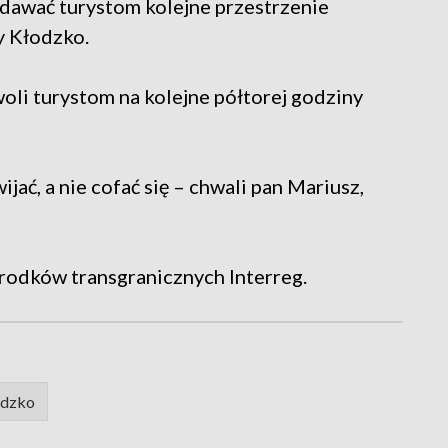
dawać turystom kolejne przestrzenie
y Kłodzko.
li turystom na kolejne półtorej godziny
jać, a nie cofać się – chwali pan Mariusz,
środków transgranicznych Interreg.
odzko