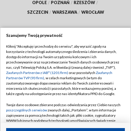
OPOLE
/
POZNAŃ
/
RZESZÓW
/
SZCZECIN
/
WARSZAWA
/
WROCŁAW
Szanujemy Twoją prywatność
Dołącz do nas:
Kliknij "Akceptuję i przechodzę do serwisu", aby wyrazić zgody na
korzystanie z technologii automatycznego śledzenia i zbierania danych,
TVP
dostęp do informacji na Twoim urządzeniu końcowym i ich
Abonament TVP
przechowywanie oraz na przetwarzanie Twoich danych osobowych przez
Regulamin TVP
nas, czyli Telewizję Polską S.A. w likwidacji (zwaną dalej również „TVP”),
Emisja w TVP
Polityka prywatności
Zaufanych Partnerów z IAB* (1201 firm)
oraz pozostałych
Zaufanych
Partnerów TVP (93 firm)
, w celach marketingowych (w tym do
Centrum informacji TVP
Moje zgody
zautomatyzowanego dopasowania reklam do Twoich zainteresowań i
mierzenia ich skuteczności) i pozostałych, które wskazujemy poniżej, a
Naziemna Telewizja Cyfrowa
Pomoc
także zgody na udostępnianie przez nas identyfikatora PPID do Google.
Sklep TVP
Biuro reklamy
Twoje dane osobowe zbierane podczas odwiedzania przez Ciebie naszych
Rada Programowa
Kontakt
poszczególnych serwisów
zwanych dalej „Portalem”, w tym informacje
zapisywane za pomocą technologii takich jak: pliki cookie, sygnalizatory
System NOS
WWW lub innych podobnych technologii umożliwiających świadczenie
dopasowanych i bezpiecznych usług, personalizację treści oraz reklam,
Informacje o nadawcy
Kanały