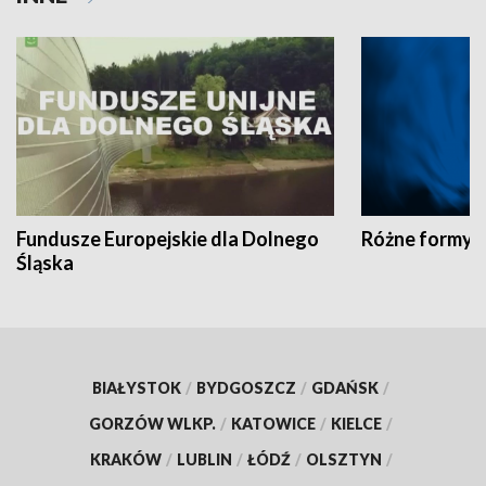
Fundusze Europejskie dla Dolnego
Różne formy t
Śląska
BIAŁYSTOK
/
BYDGOSZCZ
/
GDAŃSK
/
GORZÓW WLKP.
/
KATOWICE
/
KIELCE
/
KRAKÓW
/
LUBLIN
/
ŁÓDŹ
/
OLSZTYN
/