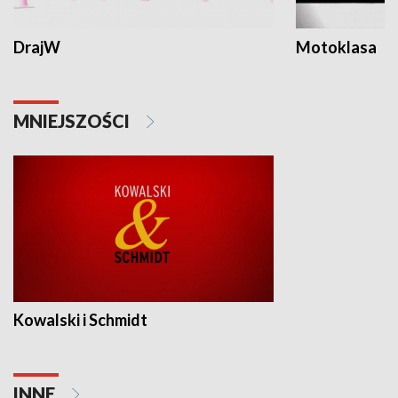
DrajW
Motoklasa
MNIEJSZOŚCI
Kowalski i Schmidt
INNE