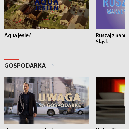
Aqua jesień
Ruszaj z nami
Śląsk
GOSPODARKA