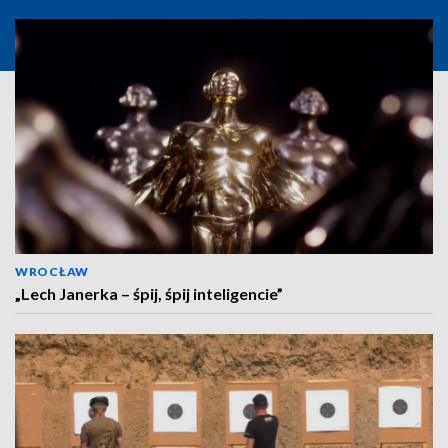
WROCŁAW
„Lech Janerka – śpij, śpij inteligencie”