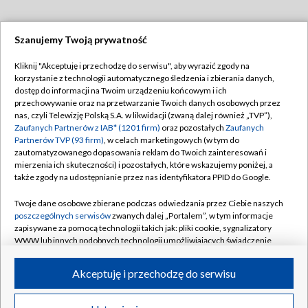
Szanujemy Twoją prywatność
Dołącz do nas:
Kliknij "Akceptuję i przechodzę do serwisu", aby wyrazić zgody na
korzystanie z technologii automatycznego śledzenia i zbierania danych,
TVP
dostęp do informacji na Twoim urządzeniu końcowym i ich
Abonament TVP
przechowywanie oraz na przetwarzanie Twoich danych osobowych przez
Regulamin TVP
nas, czyli Telewizję Polską S.A. w likwidacji (zwaną dalej również „TVP”),
Emisja w TVP
Polityka prywatności
Zaufanych Partnerów z IAB* (1201 firm)
oraz pozostałych
Zaufanych
Partnerów TVP (93 firm)
, w celach marketingowych (w tym do
Centrum informacji TVP
Moje zgody
zautomatyzowanego dopasowania reklam do Twoich zainteresowań i
mierzenia ich skuteczności) i pozostałych, które wskazujemy poniżej, a
Naziemna Telewizja Cyfrowa
Pomoc
także zgody na udostępnianie przez nas identyfikatora PPID do Google.
Sklep TVP
Biuro reklamy
Twoje dane osobowe zbierane podczas odwiedzania przez Ciebie naszych
Rada Programowa
Kontakt
poszczególnych serwisów
zwanych dalej „Portalem”, w tym informacje
zapisywane za pomocą technologii takich jak: pliki cookie, sygnalizatory
System NOS
WWW lub innych podobnych technologii umożliwiających świadczenie
dopasowanych i bezpiecznych usług, personalizację treści oraz reklam,
Informacje o nadawcy
Kanały
udostępnianie funkcji mediów społecznościowych oraz analizowanie
Akceptuję i przechodzę do serwisu
ruchu w Internecie.
Program dla prasy
©2026 Telewizja Polska S.A. w likwidacji
Biuro Reklamy
Twoje dane osobowe zbierane podczas odwiedzania przez Ciebie