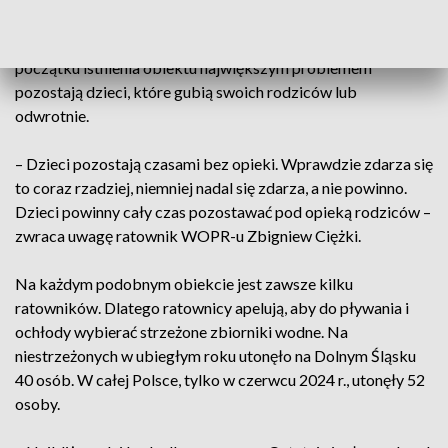
nad wodą są ratownicy. W ubiegłym sezonie nie było tutaj
żadnego wypadku w wodzie. Pracy jest jednak sporo. Od
początku istnienia obiektu największym problemem
pozostają dzieci, które gubią swoich rodziców lub
odwrotnie.
– Dzieci pozostają czasami bez opieki. Wprawdzie zdarza się
to coraz rzadziej, niemniej nadal się zdarza, a nie powinno.
Dzieci powinny cały czas pozostawać pod opieką rodziców –
zwraca uwagę ratownik WOPR-u Zbigniew Ciężki.
Na każdym podobnym obiekcie jest zawsze kilku
ratowników. Dlatego ratownicy apelują, aby do pływania i
ochłody wybierać strzeżone zbiorniki wodne. Na
niestrzeżonych w ubiegłym roku utonęło na Dolnym Śląsku
40 osób. W całej Polsce, tylko w czerwcu 2024 r., utonęły 52
osoby.