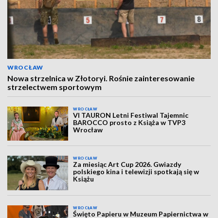
WROCŁAW
Nowa strzelnica w Złotoryi. Rośnie zainteresowanie
strzelectwem sportowym
WROCŁAW
VI TAURON Letni Festiwal Tajemnic
BAROCCO prosto z Książa w TVP3
Wrocław
WROCŁAW
Za miesiąc Art Cup 2026. Gwiazdy
polskiego kina i telewizji spotkają się w
Książu
WROCŁAW
Święto Papieru w Muzeum Papiernictwa w