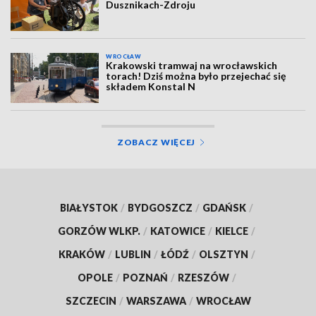
Dusznikach-Zdroju
WROCŁAW
Krakowski tramwaj na wrocławskich
torach! Dziś można było przejechać się
składem Konstal N
ZOBACZ WIĘCEJ
BIAŁYSTOK
/
BYDGOSZCZ
/
GDAŃSK
/
GORZÓW WLKP.
/
KATOWICE
/
KIELCE
/
KRAKÓW
/
LUBLIN
/
ŁÓDŹ
/
OLSZTYN
/
OPOLE
/
POZNAŃ
/
RZESZÓW
/
SZCZECIN
/
WARSZAWA
/
WROCŁAW