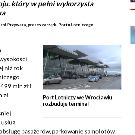
ju, który w pełni wykorzysta
ka
rol Przywara, prezes zarządu Portu Lotniczego
a
 wysokości
j niż rok
niczego
499 mln zł i
 zł.
Port Lotniczy we Wrocławiu
rozbuduje terminal
niej
 usług
, obsługę pasażerów, parkowanie samolotów.