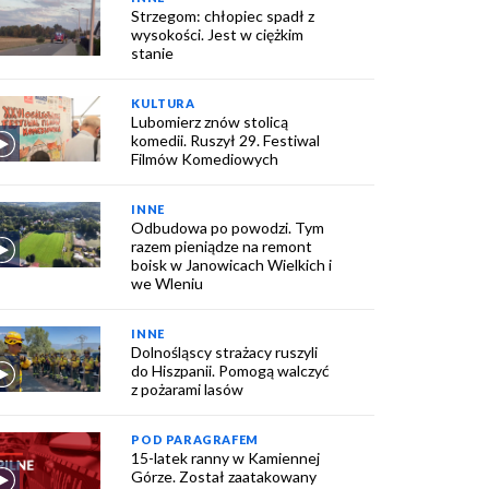
Strzegom: chłopiec spadł z
wysokości. Jest w ciężkim
stanie
KULTURA
Lubomierz znów stolicą
komedii. Ruszył 29. Festiwal
Filmów Komediowych
INNE
Odbudowa po powodzi. Tym
razem pieniądze na remont
boisk w Janowicach Wielkich i
we Wleniu
INNE
Dolnośląscy strażacy ruszyli
do Hiszpanii. Pomogą walczyć
z pożarami lasów
POD PARAGRAFEM
15-latek ranny w Kamiennej
Górze. Został zaatakowany