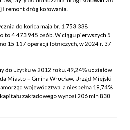
tów, płyty do odladzania, drogi kołowania o
j i remont dróg kołowania.
cznia do końca maja br. 1 753 338
o to 4 473 945 osób. W ciągu pierwszych 5
no 15 117 operacji lotniczych, w 2024 r. 37
ny do użytku w 2012 roku. 49,24% udziałów
ada Miasto – Gmina Wrocław, Urząd Miejski
 samorząd województwa, a niespełna 19,74%
 kapitału zakładowego wynosi 206 mln 830