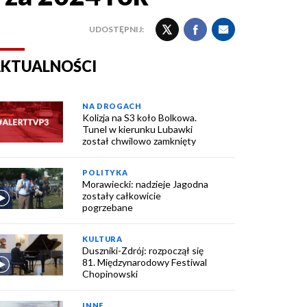
UDOSTĘPNIJ:
KTUALNOŚCI
NA DROGACH
Kolizja na S3 koło Bolkowa.
Tunel w kierunku Lubawki
został chwilowo zamknięty
POLITYKA
Morawiecki: nadzieje Jagodna
zostały całkowicie
pogrzebane
KULTURA
Duszniki-Zdrój: rozpoczął się
81. Międzynarodowy Festiwal
Chopinowski
INNE