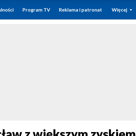
lności
Program TV
Reklama i patronat
Więcej
cław z większym zyskiem