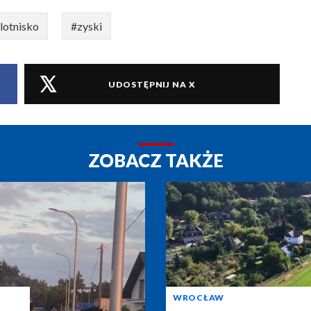
lotnisko
#zyski
UDOSTĘPNIJ NA X
ZOBACZ TAKŻE
WROCŁAW