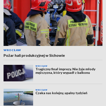
WROCŁAW
Pożar hali produkcyjnej w Sichowie
WROCŁAW
Tragiczny finał imprezy. Nie żyje młody
mężczyzna, który wypadł z balkonu
WROCŁAW
Czeka nas kolejny, upalny tydzień