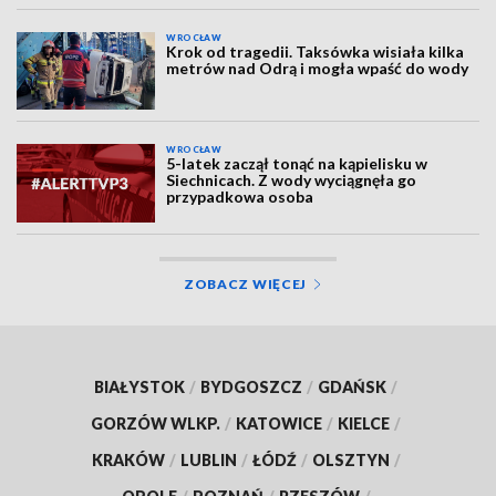
WROCŁAW
Krok od tragedii. Taksówka wisiała kilka
metrów nad Odrą i mogła wpaść do wody
WROCŁAW
5-latek zaczął tonąć na kąpielisku w
Siechnicach. Z wody wyciągnęła go
przypadkowa osoba
ZOBACZ WIĘCEJ
BIAŁYSTOK
/
BYDGOSZCZ
/
GDAŃSK
/
GORZÓW WLKP.
/
KATOWICE
/
KIELCE
/
KRAKÓW
/
LUBLIN
/
ŁÓDŹ
/
OLSZTYN
/