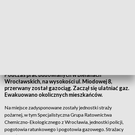
Na miejsce zadysponowano m.in. Specjalistyczną Grupę Ratownictwa
Chemiczno-Ekologicznego z Wrocławia (fot. ilustr. TVP3 Wrocław)
Podczas prac budowlanych w Bielanach
Wrocławskich, na wysokości ul. Miodowej 8,
przerwany został gazociąg. Zaczął się ulatniać gaz.
Ewakuowano okolicznych mieszkańców.
Na miejsce zadysponowane zostały jednostki straży
pożarnej, w tym Specjalistyczna Grupa Ratownictwa
Chemiczno-Ekologicznego z Wrocławia, jednostki policji,
pogotowia ratunkowego i pogotowia gazowego. Strażacy