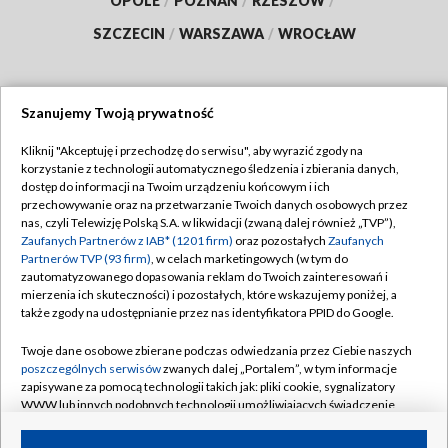
OPOLE
/
POZNAŃ
/
RZESZÓW
/
SZCZECIN
/
WARSZAWA
/
WROCŁAW
Szanujemy Twoją prywatność
Dołącz do nas:
Kliknij "Akceptuję i przechodzę do serwisu", aby wyrazić zgody na
korzystanie z technologii automatycznego śledzenia i zbierania danych,
TVP
dostęp do informacji na Twoim urządzeniu końcowym i ich
Abonament TVP
przechowywanie oraz na przetwarzanie Twoich danych osobowych przez
Regulamin TVP
nas, czyli Telewizję Polską S.A. w likwidacji (zwaną dalej również „TVP”),
Emisja w TVP
Polityka prywatności
Zaufanych Partnerów z IAB* (1201 firm)
oraz pozostałych
Zaufanych
Partnerów TVP (93 firm)
, w celach marketingowych (w tym do
Centrum informacji TVP
Moje zgody
zautomatyzowanego dopasowania reklam do Twoich zainteresowań i
mierzenia ich skuteczności) i pozostałych, które wskazujemy poniżej, a
Naziemna Telewizja Cyfrowa
Pomoc
także zgody na udostępnianie przez nas identyfikatora PPID do Google.
Sklep TVP
Biuro reklamy
Twoje dane osobowe zbierane podczas odwiedzania przez Ciebie naszych
Rada Programowa
Kontakt
poszczególnych serwisów
zwanych dalej „Portalem”, w tym informacje
zapisywane za pomocą technologii takich jak: pliki cookie, sygnalizatory
System NOS
WWW lub innych podobnych technologii umożliwiających świadczenie
dopasowanych i bezpiecznych usług, personalizację treści oraz reklam,
Informacje o nadawcy
Kanały
udostępnianie funkcji mediów społecznościowych oraz analizowanie