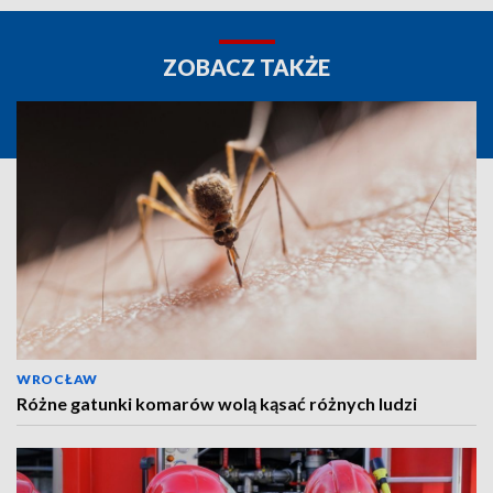
ZOBACZ TAKŻE
WROCŁAW
Różne gatunki komarów wolą kąsać różnych ludzi