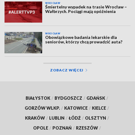
WROCŁAW
Śmiertelny wypadek na trasie Wrocław –
Wałbrzych. Pociągi mają opóźnienia
WROCŁAW
Obowiązkowe badania lekarskie dla
seniorów, którzy chcą prowadzić auta?
ZOBACZ WIĘCEJ
BIAŁYSTOK
/
BYDGOSZCZ
/
GDAŃSK
/
GORZÓW WLKP.
/
KATOWICE
/
KIELCE
/
KRAKÓW
/
LUBLIN
/
ŁÓDŹ
/
OLSZTYN
/
OPOLE
/
POZNAŃ
/
RZESZÓW
/