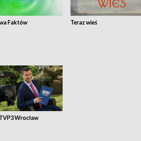
wa Faktów
Teraz wieś
 TVP3 Wrocław