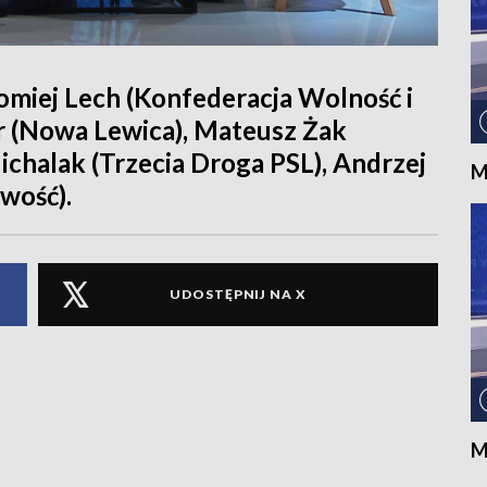
omiej Lech (Konfederacja Wolność i
r (Nowa Lewica), Mateusz Żak
ichalak (Trzecia Droga PSL), Andrzej
M
wość).
UDOSTĘPNIJ NA X
M