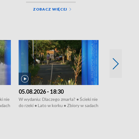
ZOBACZ WIĘCEJ
05.08.2026 - 18:30
04.08.2026 - 
i nie
W wydaniu: Dlaczego zmarła? ● Ścieki nie
W wydaniu: Nożo
sadach
do rzeki ● Lato w korku ● Zbiory w sadach
Zarzuty dla Norb
● Senior za kółkiem ● Złoto dla...
obwodnicy ● Mili
cierpiwych ● Mrożonki dla zwierząt
Oddział jak nowy
● Inkubator w og
pacjent ● Trzeba