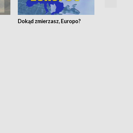
Dokąd zmierzasz, Europo?
Fakty Komen