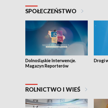
SPOŁECZEŃSTWO
Dolnośląskie Interwencje.
Drogi 
Magazyn Reporterów
ROLNICTWO I WIEŚ