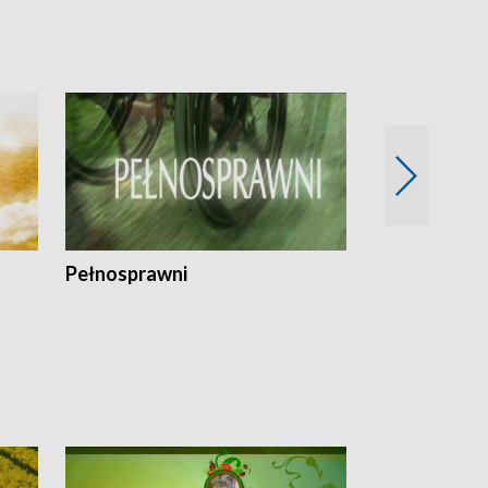
Pełnosprawni
Bezpieczny 