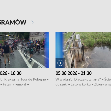
OGRAMÓW
026 - 18:30
05.08.2026 - 21:30
u: Kraksa na Tour de Pologne ●
W wydaniu: Dlaczego zmarła? ● Ściek
● Fatalny remont ●
do rzeki ● Lato w korku ● Zbiory w 
zowane osiedle ● Kosztowna
● Senior za kółkiem ● Złoto dla...
ypa ● Pociągiem na lotnisko ●
cierpiwych ● Mrożonki dla zwierząt
ka ● Refektarz do remontu ●
pałów