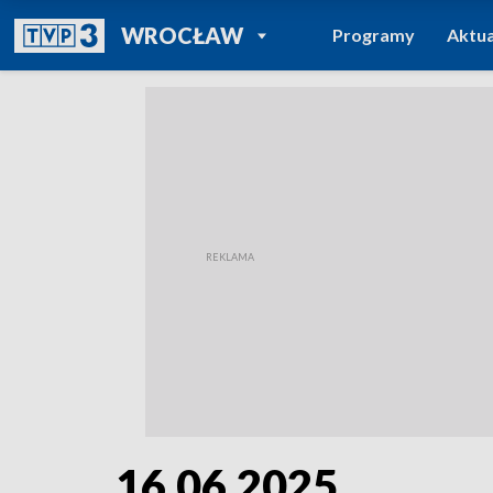
POWRÓT DO
WROCŁAW
Programy
Aktua
TVP REGIONY
16.06.2025