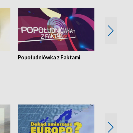
Popołudniówka z Faktami
Z Unią na Ty