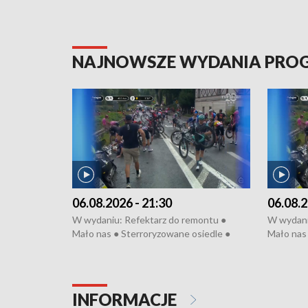
NAJNOWSZE WYDANIA PR
06.08.2026 - 21:30
06.08.2
W wydaniu: Refektarz do remontu ●
W wydani
Mało nas ● Sterroryzowane osiedle ●
Mało nas 
Fatalny remont ● Kosztowna ptasia grypa
Sterrory
● Nowa Ruska ● Pociągiem na lotnisko ●
ptasia gr
Koniec upałów ● Kraksa na Tour de
Nowa Rus
Pologne
Koniec u
INFORMACJE