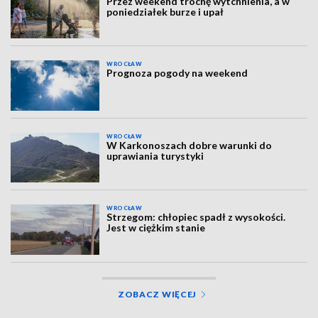
Przez weekend trochę wytchnienia, a w
poniedziałek burze i upał
WROCŁAW
Prognoza pogody na weekend
WROCŁAW
W Karkonoszach dobre warunki do
uprawiania turystyki
WROCŁAW
Strzegom: chłopiec spadł z wysokości.
Jest w ciężkim stanie
ZOBACZ WIĘCEJ