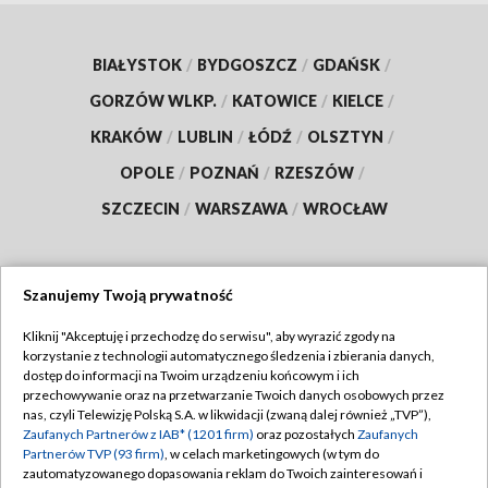
BIAŁYSTOK
/
BYDGOSZCZ
/
GDAŃSK
/
GORZÓW WLKP.
/
KATOWICE
/
KIELCE
/
KRAKÓW
/
LUBLIN
/
ŁÓDŹ
/
OLSZTYN
/
OPOLE
/
POZNAŃ
/
RZESZÓW
/
SZCZECIN
/
WARSZAWA
/
WROCŁAW
Szanujemy Twoją prywatność
Dołącz do nas:
Kliknij "Akceptuję i przechodzę do serwisu", aby wyrazić zgody na
korzystanie z technologii automatycznego śledzenia i zbierania danych,
TVP
dostęp do informacji na Twoim urządzeniu końcowym i ich
Abonament TVP
przechowywanie oraz na przetwarzanie Twoich danych osobowych przez
Regulamin TVP
nas, czyli Telewizję Polską S.A. w likwidacji (zwaną dalej również „TVP”),
Emisja w TVP
Polityka prywatności
Zaufanych Partnerów z IAB* (1201 firm)
oraz pozostałych
Zaufanych
Partnerów TVP (93 firm)
, w celach marketingowych (w tym do
Centrum informacji TVP
Moje zgody
zautomatyzowanego dopasowania reklam do Twoich zainteresowań i