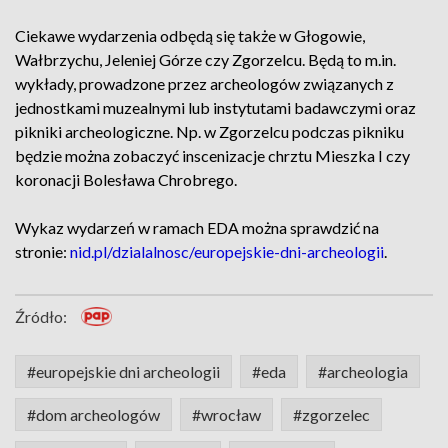
Ciekawe wydarzenia odbędą się także w Głogowie,
Wałbrzychu, Jeleniej Górze czy Zgorzelcu. Będą to m.in.
wykłady, prowadzone przez archeologów związanych z
jednostkami muzealnymi lub instytutami badawczymi oraz
pikniki archeologiczne. Np. w Zgorzelcu podczas pikniku
będzie można zobaczyć inscenizacje chrztu Mieszka I czy
koronacji Bolesława Chrobrego.
Wykaz wydarzeń w ramach EDA można sprawdzić na
stronie:
nid.pl/dzialalnosc/europejskie-dni-archeologii
.
Źródło:
#europejskie dni archeologii
#eda
#archeologia
#dom archeologów
#wrocław
#zgorzelec