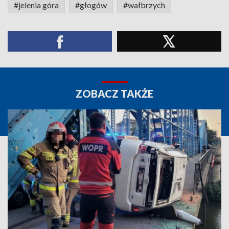
#jelenia góra
#głogów
#wałbrzych
ZOBACZ TAKŻE