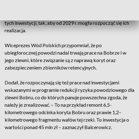
retencyjnych – powiedział Balcerowicz.
W latach 2026–2028 miałaby powstać dokumentacja dla
tych inwestycji, tak, aby od 2029 r. mogła rozpocząć się ich
realizacja.
Wiceprezes Wód Polskich przypomniał, że po
ubiegłorocznej powodzi nadal trwają prace na Bobrze i w
jego zlewni, które związanie są z naprawą koryt oraz
zabezpieczeniem zbiorników retencyjnych.
Dodał, że rozpoczynają się też prace nad inwestycjami
wskazanymi w programie redukcji ryzyka powodziowego dla
zlewni Bobru, co do których panuje powszechna zgoda, że
należy je zrealizować. – To na przykład remont 6,5-
kilometrowego odcinka koryta Bobru oraz prawie 1,2–
kilometrowego fragmentu wałów tej rzeki. To inwestycja o
wartości ponad 45 mln zł – zaznaczył Balcerowicz.