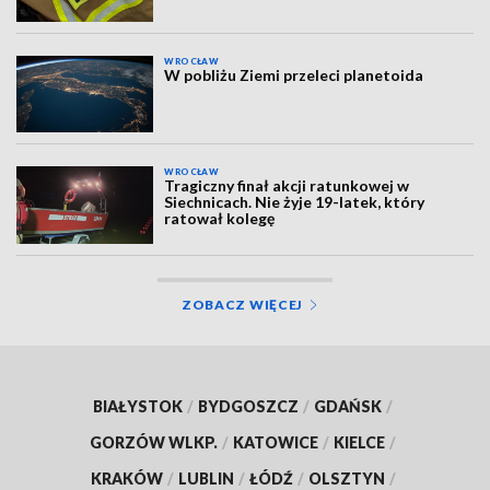
WROCŁAW
W pobliżu Ziemi przeleci planetoida
WROCŁAW
Tragiczny finał akcji ratunkowej w
Siechnicach. Nie żyje 19-latek, który
ratował kolegę
ZOBACZ WIĘCEJ
BIAŁYSTOK
/
BYDGOSZCZ
/
GDAŃSK
/
GORZÓW WLKP.
/
KATOWICE
/
KIELCE
/
KRAKÓW
/
LUBLIN
/
ŁÓDŹ
/
OLSZTYN
/