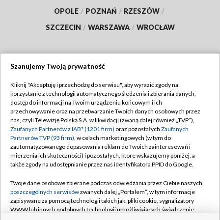
OPOLE
/
POZNAŃ
/
RZESZÓW
/
SZCZECIN
/
WARSZAWA
/
WROCŁAW
Szanujemy Twoją prywatność
Dołącz do nas:
Kliknij "Akceptuję i przechodzę do serwisu", aby wyrazić zgody na
korzystanie z technologii automatycznego śledzenia i zbierania danych,
TVP
dostęp do informacji na Twoim urządzeniu końcowym i ich
Abonament TVP
przechowywanie oraz na przetwarzanie Twoich danych osobowych przez
Regulamin TVP
nas, czyli Telewizję Polską S.A. w likwidacji (zwaną dalej również „TVP”),
Emisja w TVP
Polityka prywatności
Zaufanych Partnerów z IAB* (1201 firm)
oraz pozostałych
Zaufanych
Partnerów TVP (93 firm)
, w celach marketingowych (w tym do
Centrum informacji TVP
Moje zgody
zautomatyzowanego dopasowania reklam do Twoich zainteresowań i
mierzenia ich skuteczności) i pozostałych, które wskazujemy poniżej, a
Naziemna Telewizja Cyfrowa
Pomoc
także zgody na udostępnianie przez nas identyfikatora PPID do Google.
Sklep TVP
Biuro reklamy
Twoje dane osobowe zbierane podczas odwiedzania przez Ciebie naszych
Rada Programowa
Kontakt
poszczególnych serwisów
zwanych dalej „Portalem”, w tym informacje
zapisywane za pomocą technologii takich jak: pliki cookie, sygnalizatory
System NOS
WWW lub innych podobnych technologii umożliwiających świadczenie
dopasowanych i bezpiecznych usług, personalizację treści oraz reklam,