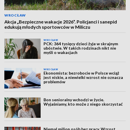
WROCŁAW
Akcja „Bezpieczne wakacje 2026”. Policjanci i sanepid
edukują młodych sportowców w Miliczu
WROCŁAW
PCK: 364 tysięcy dzieci żyje w skrajnym
ubóstwie. W takich rodzinach nikt nie
myśli o wakacjach
WROCŁAW
Ekonomista: bezrobocie w Polsce wciąż
jest niskie, a niewielki wzrost nie oznacza
problemów
Bon senioralny wchodzi w życie.
Wyjaśniamy, kto może z niego skorzystać
Niemal milion osób bez pracy. Wzrost