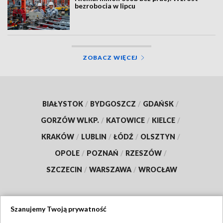
bezrobocia w lipcu
ZOBACZ WIĘCEJ
BIAŁYSTOK
/
BYDGOSZCZ
/
GDAŃSK
/
GORZÓW WLKP.
/
KATOWICE
/
KIELCE
/
KRAKÓW
/
LUBLIN
/
ŁÓDŹ
/
OLSZTYN
/
OPOLE
/
POZNAŃ
/
RZESZÓW
/
SZCZECIN
/
WARSZAWA
/
WROCŁAW
Szanujemy Twoją prywatność
Dołącz do nas: