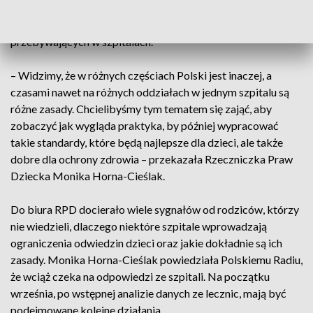
Monika Horna-Cieślak zwróciła się do prawie pięciuset
lecznic o przekazanie zasad odwiedzin dzieci
przebywających w szpitalach.
– Widzimy, że w różnych częściach Polski jest inaczej, a
czasami nawet na różnych oddziałach w jednym szpitalu są
różne zasady. Chcielibyśmy tym tematem się zająć, aby
zobaczyć jak wygląda praktyka, by później wypracować
takie standardy, które będą najlepsze dla dzieci, ale także
dobre dla ochrony zdrowia – przekazała Rzeczniczka Praw
Dziecka Monika Horna-Cieślak.
Do biura RPD docierało wiele sygnałów od rodziców, którzy
nie wiedzieli, dlaczego niektóre szpitale wprowadzają
ograniczenia odwiedzin dzieci oraz jakie dokładnie są ich
zasady. Monika Horna-Cieślak powiedziała Polskiemu Radiu,
że wciąż czeka na odpowiedzi ze szpitali. Na początku
września, po wstępnej analizie danych ze lecznic, mają być
podejmowane kolejne działania.