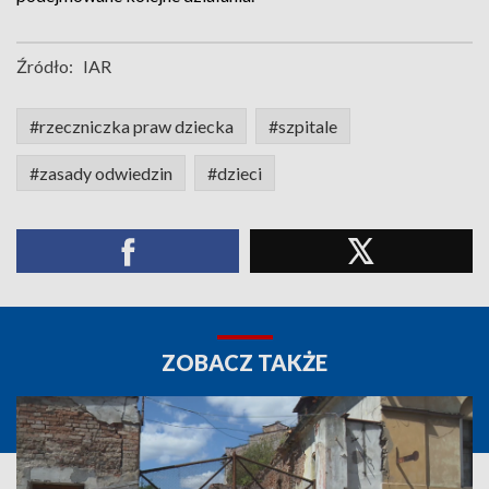
Źródło:
IAR
#rzeczniczka praw dziecka
#szpitale
#zasady odwiedzin
#dzieci
ZOBACZ TAKŻE