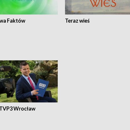
wa Faktów
Teraz wieś
 TVP3 Wrocław