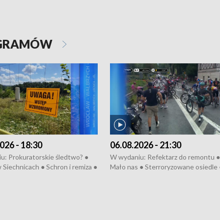
OGRAMÓW
026 - 18:30
06.08.2026 - 21:30
u: Prokuratorskie śledtwo? ●
W wydaniu: Refektarz do remontu ●
 Siechnicach ● Schron i remiza ●
Mało nas ● Sterroryzowane osiedle 
Morawiecki we Wrocławiu ● 81.
Fatalny remont ● Kosztowna ptasia
iędzynarodowego Festiwalu
● Nowa Ruska ● Pociągiem na lotnis
skiego ● Na pomoc Hiszpanom
Koniec upałów ● Kraksa na Tour de
wa po powodzi ● Filmowy
Pologne
z