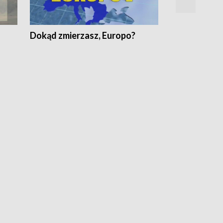
Dokąd zmierzasz, Europo?
Fakty Komen