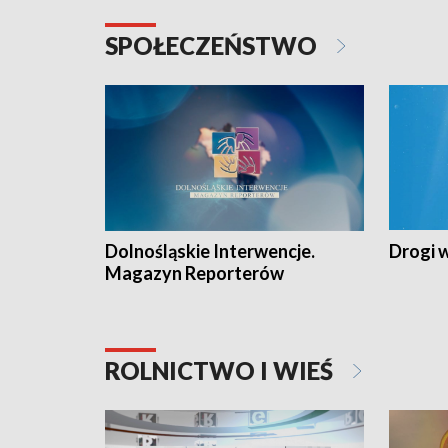
SPOŁECZEŃSTWO
Dolnośląskie Interwencje.
Drogi 
Magazyn Reporterów
ROLNICTWO I WIEŚ