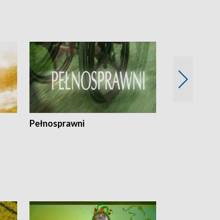
Pełnosprawni
Bezpieczny 