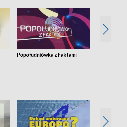
Popołudniówka z Faktami
Z Unią na Ty