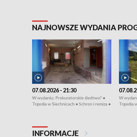
NAJNOWSZE WYDANIA PR
07.08.2026 - 21:30
07.08.2
W wydaniu: Prokuratorskie śledtwo? ●
W wydani
Trgedia w Siechnicach ● Schron i remiza ●
Trgedia w
Mateusz Morawiecki we Wrocławiu ● 81.
Mateusz 
edycja Międzynarodowego Festiwalu
edycja M
Chopinowskiego ● Na pomoc Hiszpanom
Chopinow
● Odbudowa po powodzi ● Filmowy
● Odbudo
INFORMACJE
Lubomierz
Lubomier