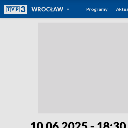
POWRÓT DO
WROCŁAW
Programy
Aktua
TVP REGIONY
10.06.2025 - 18:30