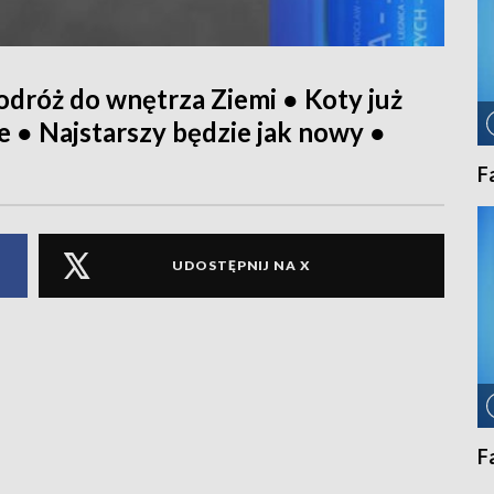
dróż do wnętrza Ziemi ● Koty już
e ● Najstarszy będzie jak nowy ●
F
UDOSTĘPNIJ NA X
F