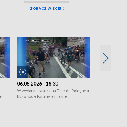
ZOBACZ WIĘCEJ
06.08.2026 - 18:30
05.08.2026 - 
W wydaniu: Kraksa na Tour de Pologne ●
W wydaniu: Dlacz
●
Mało nas ● Fatalny remont ●
do rzeki ● Lato 
 grypa
Sterroryzowane osiedle ● Kosztowna
● Senior za kółki
ko ●
ptasia grypa ● Pociągiem na lotnisko ●
cierpiwych ● Mro
Nowa Ruska ● Refektarz do remontu ●
Koniec upałów