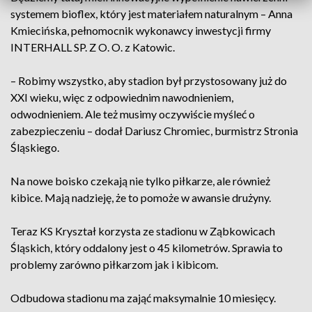
systemem bioflex, który jest materiałem naturalnym – Anna
Kmiecińska, pełnomocnik wykonawcy inwestycji firmy
INTERHALL SP. Z O. O. z Katowic.
– Robimy wszystko, aby stadion był przystosowany już do
XXI wieku, więc z odpowiednim nawodnieniem,
odwodnieniem. Ale też musimy oczywiście myśleć o
zabezpieczeniu – dodał Dariusz Chromiec, burmistrz Stronia
Śląskiego.
Na nowe boisko czekają nie tylko piłkarze, ale również
kibice. Mają nadzieję, że to pomoże w awansie drużyny.
Teraz KS Kryształ korzysta ze stadionu w Ząbkowicach
Śląskich, który oddalony jest o 45 kilometrów. Sprawia to
problemy zarówno piłkarzom jak i kibicom.
Odbudowa stadionu ma zająć maksymalnie 10 miesięcy.