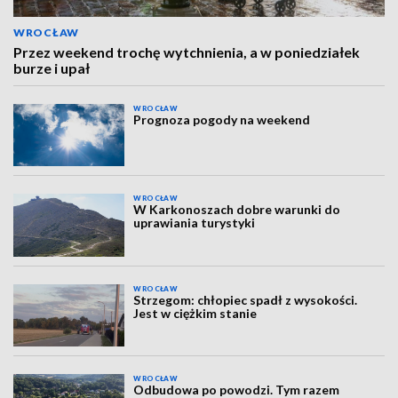
WROCŁAW
Przez weekend trochę wytchnienia, a w poniedziałek
burze i upał
WROCŁAW
Prognoza pogody na weekend
WROCŁAW
W Karkonoszach dobre warunki do
uprawiania turystyki
WROCŁAW
Strzegom: chłopiec spadł z wysokości.
Jest w ciężkim stanie
WROCŁAW
Odbudowa po powodzi. Tym razem