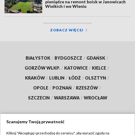
pieniądze na remont boisk w Janowicach
Wielkich i we Wleniu
ZOBACZ WIĘCEJ
BIAŁYSTOK
/
BYDGOSZCZ
/
GDAŃSK
/
GORZÓW WLKP.
/
KATOWICE
/
KIELCE
/
KRAKÓW
/
LUBLIN
/
ŁÓDŹ
/
OLSZTYN
/
OPOLE
/
POZNAŃ
/
RZESZÓW
/
SZCZECIN
/
WARSZAWA
/
WROCŁAW
Szanujemy Twoją prywatność
Dołącz do nas:
Kliknij "Akceptuję i przechodzę do serwisu", aby wyrazić zgody na