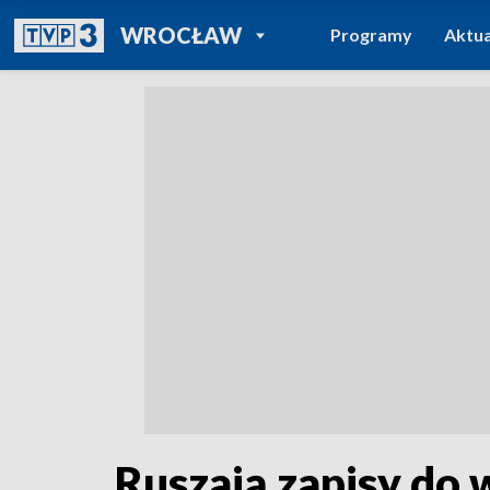
POWRÓT DO
WROCŁAW
Programy
Aktua
TVP REGIONY
Ruszają zapisy d