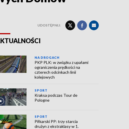
UDOSTĘPNIJ:
KTUALNOŚCI
NA DROGACH
PKP PLK: w związku z upałami
ograniczenia prędkości na
czterech odcinkach linii
kolejowych
SPORT
Kraksa podczas Tour de
Pologne
SPORT
Piłkarski PP: trzy starcia
drużyn z ekstraklasy w 1.