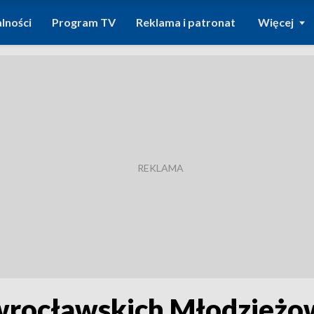
lności
Program TV
Reklama i patronat
Więcej
o wrocławskich Młodzie