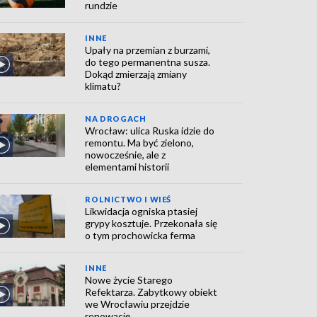
rundzie
INNE
Upały na przemian z burzami,
do tego permanentna susza.
Dokąd zmierzają zmiany
klimatu?
NA DROGACH
Wrocław: ulica Ruska idzie do
remontu. Ma być zielono,
nowocześnie, ale z
elementami historii
ROLNICTWO I WIEŚ
Likwidacja ogniska ptasiej
grypy kosztuje. Przekonała się
o tym prochowicka ferma
INNE
Nowe życie Starego
Refektarza. Zabytkowy obiekt
we Wrocławiu przejdzie
renowację