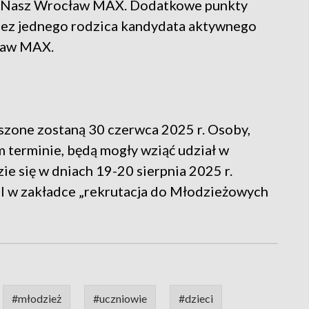
i Nasz Wrocław MAX. Dodatkowe punkty
rzez jednego rodzica kandydata aktywnego
ław MAX.
szone zostaną 30 czerwca 2025 r. Osoby,
m terminie, będą mogły wziąć udział w
zie się w dniach 19-20 sierpnia 2025 r.
pl w zakładce „rekrutacja do Młodzieżowych
#młodzież
#uczniowie
#dzieci