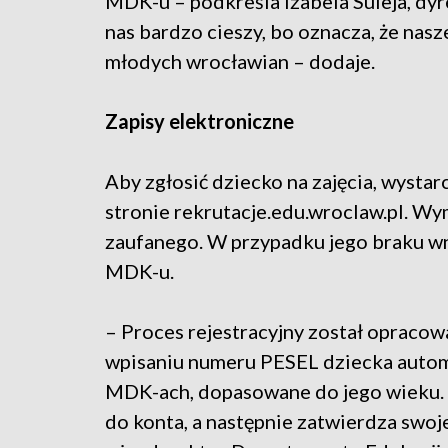
MDK-u – podkreśla Izabela Suleja, dyr
nas bardzo cieszy, bo oznacza, że nasze 
młodych wrocławian – dodaje.
Zapisy elektroniczne
Aby zgłosić dziecko na zajęcia, wysta
stronie rekrutacje.edu.wroclaw.pl. Wy
zaufanego. W przypadku jego braku w
MDK-u.
– Proces rejestracyjny został opraco
wpisaniu numeru PESEL dziecka automa
MDK-ach, dopasowane do jego wieku. Ro
do konta, a następnie zatwierdza swoj