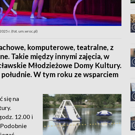
25 r. (fot. um.wroc.pl)
achowe, komputerowe, teatralne, z
e. Takie między innymi zajęcia, w
cławskie Młodzieżowe Domy Kultury.
w południe. W tym roku ze wsparciem
 się na
ury.
godz. 12.00 i
. Podobnie
biegać