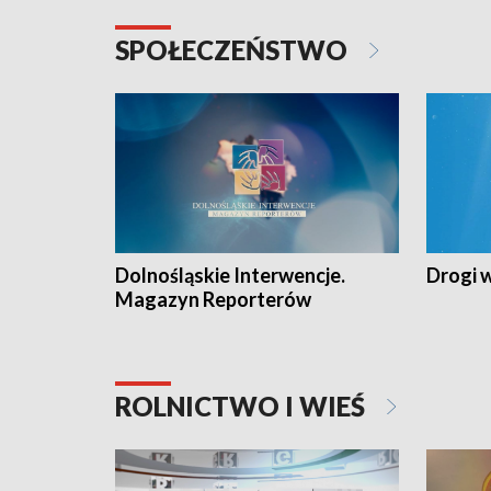
SPOŁECZEŃSTWO
Dolnośląskie Interwencje.
Drogi 
Magazyn Reporterów
ROLNICTWO I WIEŚ