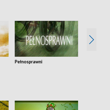
Pełnosprawni
Bezpieczny 