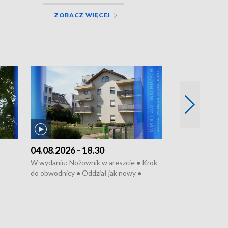
ZOBACZ WIĘCEJ
04.08.2026 - 18.30
03.08.2026 - 
W wydaniu: Nożownik w areszcie ● Krok
W wydaniu: Zarz
do obwodnicy ● Oddział jak nowy ●
Wjechał na cho
Rodzic też pacjent ● Rynek ma być
● Węzły do remo
elony
zielony ● Inkubtor w ognisku ● Trzeba
Syreny nie dla w
ratować lekarza
teatrze ● Koncer
„Cud” w Legnicy