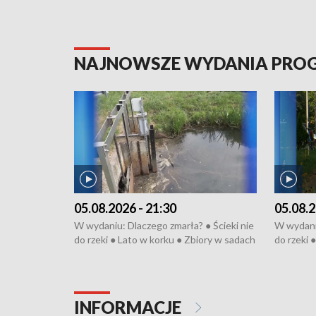
NAJNOWSZE WYDANIA PR
05.08.2026 - 21:30
05.08.2
W wydaniu: Dlaczego zmarła? ● Ścieki nie
W wydaniu
do rzeki ● Lato w korku ● Zbiory w sadach
do rzeki 
● Senior za kółkiem ● Złoto dla...
● Senior z
cierpiwych ● Mrożonki dla zwierząt
cierpiwyc
INFORMACJE