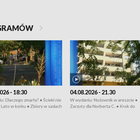
OGRAMÓW
026 - 18:30
04.08.2026 - 21.30
: Dlaczego zmarła? ● Ścieki nie
W wydaniu: Nożownik w areszcie ●
● Lato w korku ● Zbiory w sadach
Zarzuty dla Norberta C. ● Krok do
a kółkiem ● Złoto dla...
obwodnicy ● Miliony na ochronę ●
h ● Mrożonki dla zwierząt
Oddział jak nowy ● Rynek ma być zi
● Inkubator w ognisku ● Rodzic też
pacjent ● Trzeba ratować lekarza