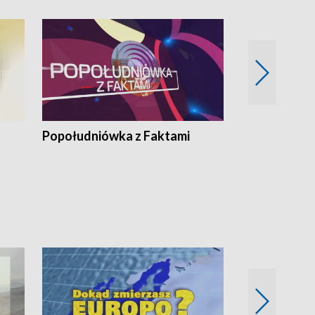
Popołudniówka z Faktami
Z Unią na Ty