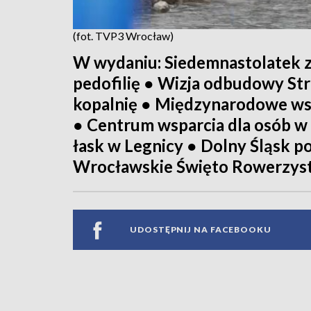
(fot. TVP3 Wrocław)
W wydaniu: Siedemnastolatek z
pedofilię ● Wizja odbudowy Str
kopalnię ● Międzynarodowe ws
● Centrum wsparcia dla osób w
łask w Legnicy ● Dolny Śląsk p
Wrocławskie Święto Rowerzyst
UDOSTĘPNIJ NA FACEBOOKU