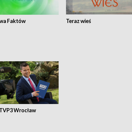
wa Faktów
Teraz wieś
 TVP3 Wrocław