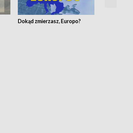
Dokąd zmierzasz, Europo?
Fakty Komen