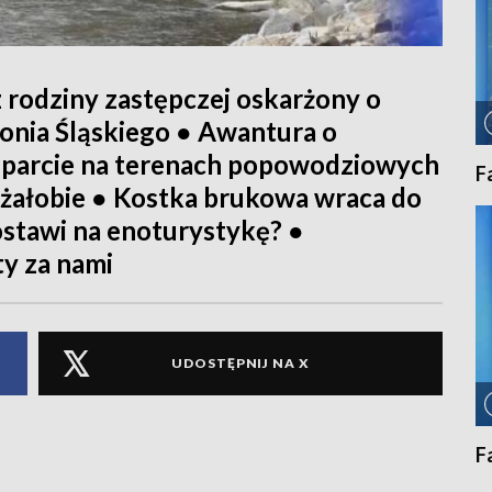
 rodziny zastępczej oskarżony o
onia Śląskiego ● Awantura o
parcie na terenach popowodziowych
F
 żałobie ● Kostka brukowa wraca do
ostawi na enoturystykę? ●
y za nami
UDOSTĘPNIJ NA X
F