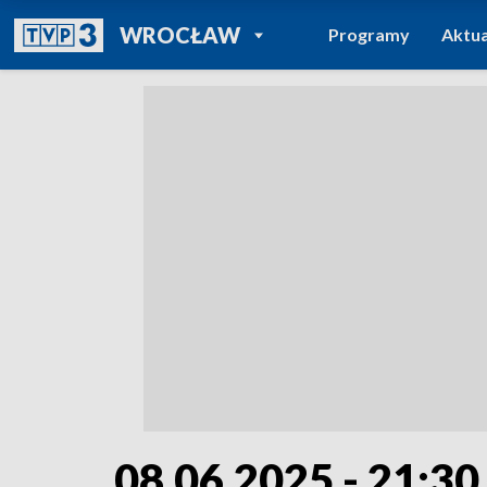
POWRÓT DO
WROCŁAW
Programy
Aktua
TVP REGIONY
08.06.2025 - 21:30