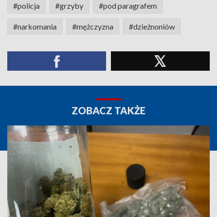
#policja
#grzyby
#pod paragrafem
#narkomania
#mężczyzna
#dzieżnoniów
ZOBACZ TAKŻE