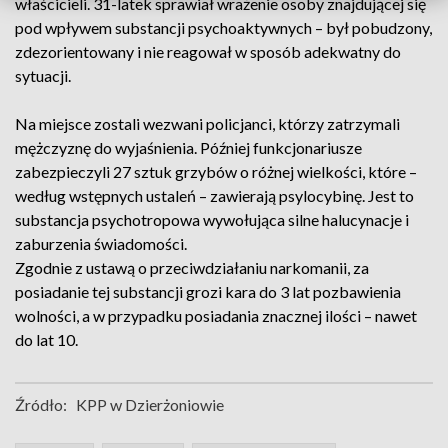
właścicieli. 31-latek sprawiał wrażenie osoby znajdującej się
pod wpływem substancji psychoaktywnych – był pobudzony,
zdezorientowany i nie reagował w sposób adekwatny do
sytuacji.
Na miejsce zostali wezwani policjanci, którzy zatrzymali
mężczyznę do wyjaśnienia. Później funkcjonariusze
zabezpieczyli 27 sztuk grzybów o różnej wielkości, które –
według wstępnych ustaleń – zawierają psylocybinę. Jest to
substancja psychotropowa wywołująca silne halucynacje i
zaburzenia świadomości.
Zgodnie z ustawą o przeciwdziałaniu narkomanii, za
posiadanie tej substancji grozi kara do 3 lat pozbawienia
wolności, a w przypadku posiadania znacznej ilości – nawet
do lat 10.
Źródło:
KPP w Dzierżoniowie