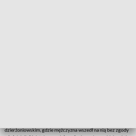
Zabezpieczono 27 sztuk grzybów o różnej wielkości, które zawierają
psylocybinę (fot. policja)
Dzierżoniowscy policjanci zatrzymali 31-letniego
mężczyznę, który zachowywał się irracjonalnie i był
bardzo pobudzony. W toku dalszych czynności
funkcjonariusze zabezpieczyli u niego 27 sztuk
grzybów zawierających psylocybinę.
Do zdarzenia doszło na terenie jednej z posesji w powiecie
dzierżoniowskim, gdzie mężczyzna wszedł na nią bez zgody