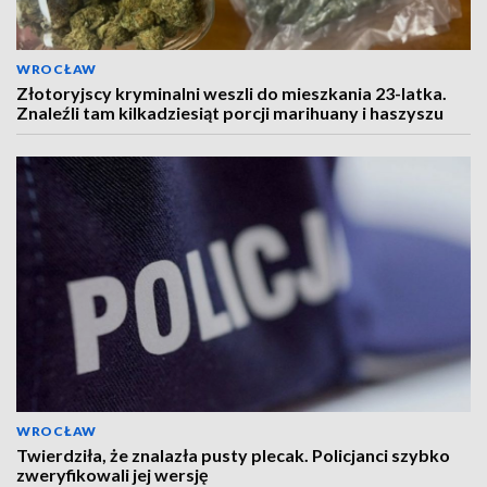
WROCŁAW
Złotoryjscy kryminalni weszli do mieszkania 23-latka.
Znaleźli tam kilkadziesiąt porcji marihuany i haszyszu
WROCŁAW
Twierdziła, że znalazła pusty plecak. Policjanci szybko
zweryfikowali jej wersję