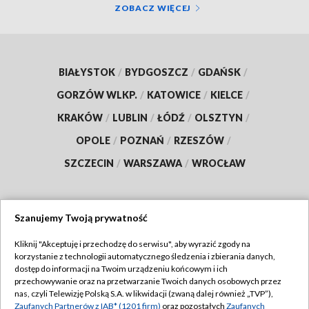
ZOBACZ WIĘCEJ
BIAŁYSTOK
/
BYDGOSZCZ
/
GDAŃSK
/
GORZÓW WLKP.
/
KATOWICE
/
KIELCE
/
KRAKÓW
/
LUBLIN
/
ŁÓDŹ
/
OLSZTYN
/
OPOLE
/
POZNAŃ
/
RZESZÓW
/
SZCZECIN
/
WARSZAWA
/
WROCŁAW
Szanujemy Twoją prywatność
Dołącz do nas:
Kliknij "Akceptuję i przechodzę do serwisu", aby wyrazić zgody na
korzystanie z technologii automatycznego śledzenia i zbierania danych,
TVP
dostęp do informacji na Twoim urządzeniu końcowym i ich
Abonament TVP
przechowywanie oraz na przetwarzanie Twoich danych osobowych przez
Regulamin TVP
nas, czyli Telewizję Polską S.A. w likwidacji (zwaną dalej również „TVP”),
Emisja w TVP
Polityka prywatności
Zaufanych Partnerów z IAB* (1201 firm)
oraz pozostałych
Zaufanych