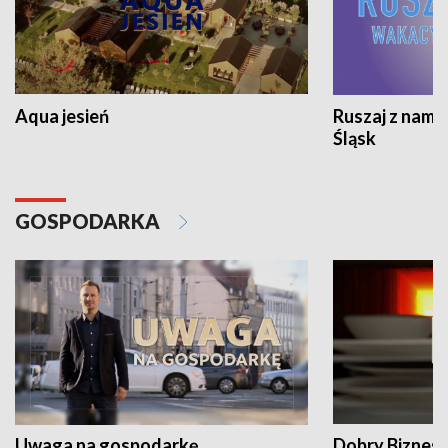
Aqua jesień
Ruszaj z nami
Śląsk
GOSPODARKA
Uwaga na gospodarkę
Dobry Biznes