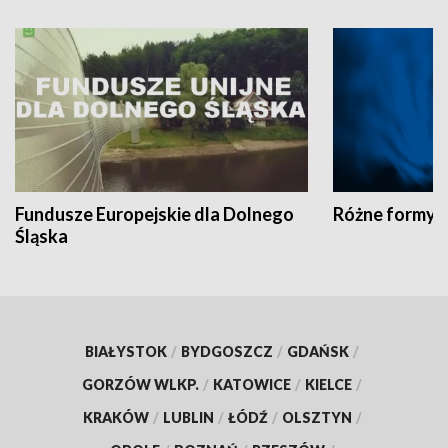
Fundusze Europejskie dla Dolnego
Różne formy t
Śląska
BIAŁYSTOK
/
BYDGOSZCZ
/
GDAŃSK
/
GORZÓW WLKP.
/
KATOWICE
/
KIELCE
/
KRAKÓW
/
LUBLIN
/
ŁÓDŹ
/
OLSZTYN
/