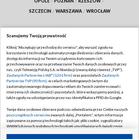
OPOLE
/
POZNAŃ
/
RZESZÓW
/
SZCZECIN
/
WARSZAWA
/
WROCŁAW
Szanujemy Twoją prywatność
Dołącz do nas:
Kliknij "Akceptuję i przechodzę do serwisu", aby wyrazić zgody na
korzystanie z technologii automatycznego śledzenia i zbierania danych,
TVP
dostęp do informacji na Twoim urządzeniu końcowym i ich
Abonament TVP
przechowywanie oraz na przetwarzanie Twoich danych osobowych przez
Regulamin TVP
nas, czyli Telewizję Polską S.A. w likwidacji (zwaną dalej również „TVP”),
Emisja w TVP
Polityka prywatności
Zaufanych Partnerów z IAB* (1201 firm)
oraz pozostałych
Zaufanych
Partnerów TVP (93 firm)
, w celach marketingowych (w tym do
Centrum informacji TVP
Moje zgody
zautomatyzowanego dopasowania reklam do Twoich zainteresowań i
mierzenia ich skuteczności) i pozostałych, które wskazujemy poniżej, a
Naziemna Telewizja Cyfrowa
Pomoc
także zgody na udostępnianie przez nas identyfikatora PPID do Google.
Sklep TVP
Biuro reklamy
Twoje dane osobowe zbierane podczas odwiedzania przez Ciebie naszych
Rada Programowa
Kontakt
poszczególnych serwisów
zwanych dalej „Portalem”, w tym informacje
zapisywane za pomocą technologii takich jak: pliki cookie, sygnalizatory
System NOS
WWW lub innych podobnych technologii umożliwiających świadczenie
dopasowanych i bezpiecznych usług, personalizację treści oraz reklam,
Informacje o nadawcy
Kanały
udostępnianie funkcji mediów społecznościowych oraz analizowanie