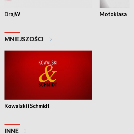
DrajW
Motoklasa
MNIEJSZOŚCI
Kowalski i Schmidt
INNE