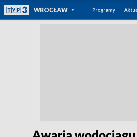
POWRÓT DO
WROCŁAW
Programy
Aktua
TVP REGIONY
Awaria wodociągu