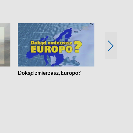
Dokąd zmierzasz, Europo?
Fakty Komen