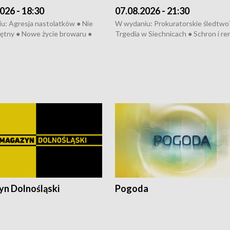
026 - 18:30
07.08.2026 - 21:30
u: Agresja nastolatków ● Nie
W wydaniu: Prokuratorskie śledtwo
ętny ● Nowe życie browaru ●
Trgedia w Siechnicach ● Schron i re
łodzko ● Złotoryjskie złoto ●
Mateusz Morawiecki we Wrocławiu 
ień Pszczół ● Chopin w
edycja Międzynarodowego Festiwal
ch ● Uwaga! Hulajnoga
Chopinowskiego ● Na pomoc Hiszp
● Odbudowa po powodzi ● Filmowy
Lubomierz
n Dolnośląski
Pogoda