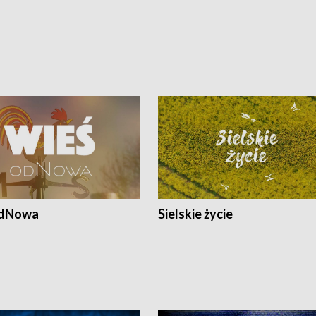
odNowa
Sielskie życie