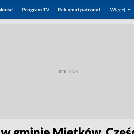
lności
Program TV
Reklama i patronat
Więcej
 w gminie Mietków. Czę