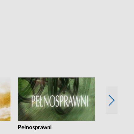
Pełnosprawni
Bezpieczny 