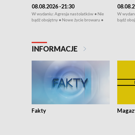
08.08.2026 -21:30
08.08.2
W wydaniu: Agresja nastolatków ● Nie
W wydani
bądź obojętny ● Nowe życie browaru ●
bądź oboj
Bitwa o Kłodzko ● Złotoryjskie złoto ●
Bitwa o K
Wielki Dzień Pszczół ● Chopin w
Wielki Dz
Dusznikach ● Uwaga! Hulajnoga
Dusznika
INFORMACJE
Fakty
Magazy