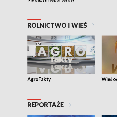
ROLNICTWO I WIEŚ
AgroFakty
Wieś 
REPORTAŻE