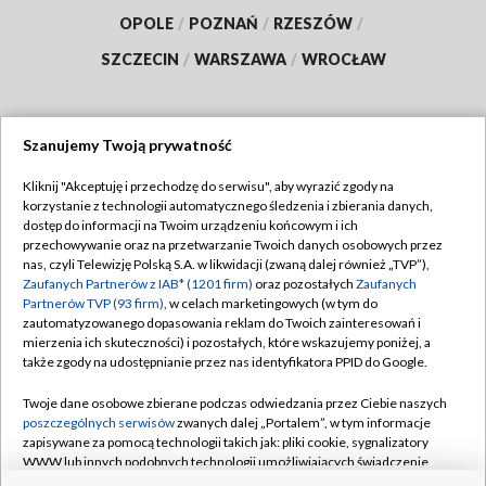
OPOLE
/
POZNAŃ
/
RZESZÓW
/
SZCZECIN
/
WARSZAWA
/
WROCŁAW
Szanujemy Twoją prywatność
Dołącz do nas:
Kliknij "Akceptuję i przechodzę do serwisu", aby wyrazić zgody na
korzystanie z technologii automatycznego śledzenia i zbierania danych,
TVP
dostęp do informacji na Twoim urządzeniu końcowym i ich
Abonament TVP
przechowywanie oraz na przetwarzanie Twoich danych osobowych przez
Regulamin TVP
nas, czyli Telewizję Polską S.A. w likwidacji (zwaną dalej również „TVP”),
Emisja w TVP
Polityka prywatności
Zaufanych Partnerów z IAB* (1201 firm)
oraz pozostałych
Zaufanych
Partnerów TVP (93 firm)
, w celach marketingowych (w tym do
Centrum informacji TVP
Moje zgody
zautomatyzowanego dopasowania reklam do Twoich zainteresowań i
mierzenia ich skuteczności) i pozostałych, które wskazujemy poniżej, a
Naziemna Telewizja Cyfrowa
Pomoc
także zgody na udostępnianie przez nas identyfikatora PPID do Google.
Sklep TVP
Biuro reklamy
Twoje dane osobowe zbierane podczas odwiedzania przez Ciebie naszych
Rada Programowa
Kontakt
poszczególnych serwisów
zwanych dalej „Portalem”, w tym informacje
zapisywane za pomocą technologii takich jak: pliki cookie, sygnalizatory
System NOS
WWW lub innych podobnych technologii umożliwiających świadczenie
dopasowanych i bezpiecznych usług, personalizację treści oraz reklam,