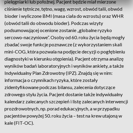
pielęgniarki lub położnej. Pacjent będzie miał mierzone
ciśnienie tętnicze, tętno, wagę, wzrost, obwód talii, obwód
bioder i wyliczone BMI (masa ciała do wzrostu) oraz WHR
(obwód talii do obwodu bioder). Podczas wizyty
podsumowującej ocenione zostanie „globalne ryzyko
sercowo-naczyniowe”. Osoby od 60. roku życia będą mogły
zbadać swoje funkcje poznawcze (z wykorzystaniem skali
mini-COG, która pozwala na podjęcie decyzji o pogłębieniu
diagnostyki w kierunku otępienia). Pacjent otrzyma analizę
wyników badań laboratoryjnych i wyników ankiety, a także
Indywidualny Plan Zdrowotny (IPZ). Znajdą się w nim:
informacja o czynnikach ryzyka, które zostały
zidentyfikowane podczas bilansu, zalecenia dotyczące
zdrowego stylu życia. Pacjent dostanie także indywidualny
kalendarz zalecanych szczepień i listę zalecanych interwencji
prozdrowotnych, np. porad edukacyjnych, a w przypadku
pacjentów powyżej 50. roku życia – test na krew utajoną w
kale (FIT-OC).