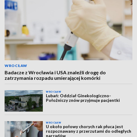
WROCŁAW
Badacze z Wrocławia i USA znaleźli drogę do
zatrzymania rozpadu umierającej komórki
WROCŁAW
Lubań: Oddział Ginekologiczno-
Położniczy znów przyjmuje pacjentki
WROCŁAW
U około połowy chorych rak płuca jest
rozpoznawany z przerzutami do odległych
narządów