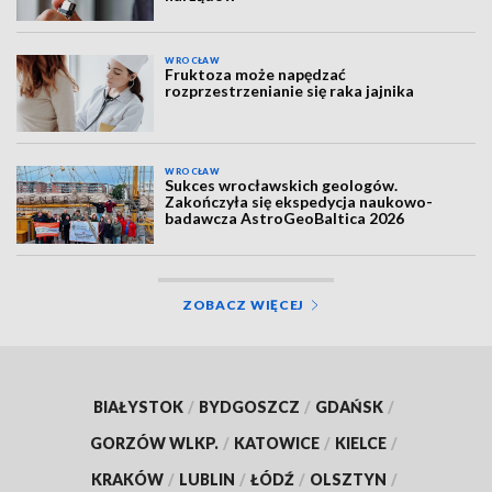
WROCŁAW
Fruktoza może napędzać
rozprzestrzenianie się raka jajnika
WROCŁAW
Sukces wrocławskich geologów.
Zakończyła się ekspedycja naukowo-
badawcza AstroGeoBaltica 2026
ZOBACZ WIĘCEJ
BIAŁYSTOK
/
BYDGOSZCZ
/
GDAŃSK
/
GORZÓW WLKP.
/
KATOWICE
/
KIELCE
/
KRAKÓW
/
LUBLIN
/
ŁÓDŹ
/
OLSZTYN
/