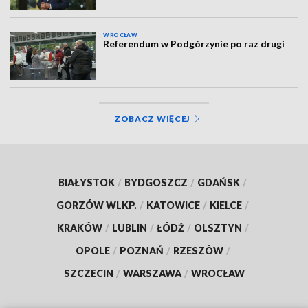
WROCŁAW
Referendum w Podgórzynie po raz drugi
ZOBACZ WIĘCEJ
BIAŁYSTOK
/
BYDGOSZCZ
/
GDAŃSK
/
GORZÓW WLKP.
/
KATOWICE
/
KIELCE
/
KRAKÓW
/
LUBLIN
/
ŁÓDŹ
/
OLSZTYN
/
OPOLE
/
POZNAŃ
/
RZESZÓW
/
SZCZECIN
/
WARSZAWA
/
WROCŁAW