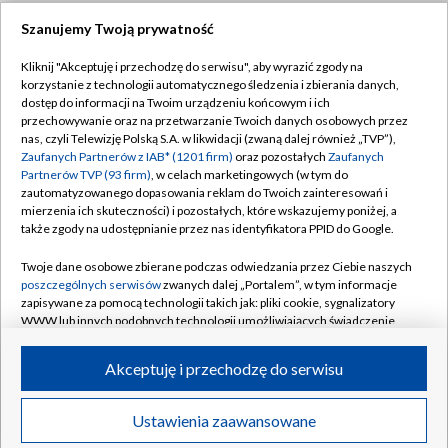
Szanujemy Twoją prywatność
Dołącz do nas:
Kliknij "Akceptuję i przechodzę do serwisu", aby wyrazić zgody na
korzystanie z technologii automatycznego śledzenia i zbierania danych,
TVP
dostęp do informacji na Twoim urządzeniu końcowym i ich
Abonament TVP
przechowywanie oraz na przetwarzanie Twoich danych osobowych przez
Regulamin TVP
nas, czyli Telewizję Polską S.A. w likwidacji (zwaną dalej również „TVP”),
Emisja w TVP
Polityka prywatności
Zaufanych Partnerów z IAB* (1201 firm)
oraz pozostałych
Zaufanych
Partnerów TVP (93 firm)
, w celach marketingowych (w tym do
Centrum informacji TVP
Moje zgody
zautomatyzowanego dopasowania reklam do Twoich zainteresowań i
mierzenia ich skuteczności) i pozostałych, które wskazujemy poniżej, a
Naziemna Telewizja Cyfrowa
Pomoc
także zgody na udostępnianie przez nas identyfikatora PPID do Google.
Sklep TVP
Biuro reklamy
Twoje dane osobowe zbierane podczas odwiedzania przez Ciebie naszych
Rada Programowa
Kontakt
poszczególnych serwisów
zwanych dalej „Portalem”, w tym informacje
zapisywane za pomocą technologii takich jak: pliki cookie, sygnalizatory
System NOS
WWW lub innych podobnych technologii umożliwiających świadczenie
dopasowanych i bezpiecznych usług, personalizację treści oraz reklam,
Informacje o nadawcy
Kanały
udostępnianie funkcji mediów społecznościowych oraz analizowanie
Akceptuję i przechodzę do serwisu
ruchu w Internecie.
Program dla prasy
©2026 Telewizja Polska S.A. w likwidacji
Biuro Reklamy
Twoje dane osobowe zbierane podczas odwiedzania przez Ciebie
Ustawienia zaawansowane
poszczególnych serwisów
na Portalu, takie jak adresy IP, identyfikatory
Ogłoszenie przetargowe