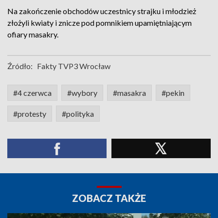
Na zakończenie obchodów uczestnicy strajku i młodzież
złożyli kwiaty i znicze pod pomnikiem upamiętniającym
ofiary masakry.
Źródło:
Fakty TVP3 Wrocław
#4 czerwca
#wybory
#masakra
#pekin
#protesty
#polityka
ZOBACZ TAKŻE