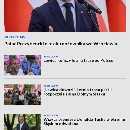
WROCŁAW
Pałac Prezydencki o ataku nożownika we Wrocławiu
WROCŁAW
Lewica kończy letnią trasę po Polsce
WROCŁAW
„Lewica dowozi”. Letnia trasa partii
rozpoczęła się na Dolnym Śląsku
WROCŁAW
Wizyta premiera Donalda Tuska w Stroniu
Śląskim odwołana