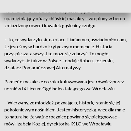
zebrała się na ówczesnym placu Dzierżyńskiego – dziś placu
Dominikańskim. Tam powstał pierwszy pomnik
upamiętniający ofiary chińskiej masakry – wtopiony w beton
zmiażdżony rower i kawałek gąsienicy czołgu.
– To, co wydarzyło się na placu Tian’anmen, uświadomiło nam,
że jesteśmy w bardzo krytycznym momencie. Historia
przyspiesza, a wszystko może się zdarzyć. To mogło
wydarzyć się także w Polsce – dodaje Robert Jezierski,
działacz Pomarańczowej Alternatywy.
Pamięć o masakrze co roku kultywowana jest również przez
uczniów IX Liceum Ogólnokształcącego we Wrocławiu.
– Wierzymy, że młodzież, poznając tę historię, stanie się jej
pokoleniowym nośnikiem. Jestem historyczką, więc dla mnie
to naturalne, że ważne rocznice powinno się pielęgnować –
mówi Izabela Koziej, dyrektorka IX LO we Wrocławiu.