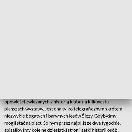
są jedynie ułamkiem historii naszego
klubu
– podkreśla prezes zarządu Ślęzy Wrocław,
Katarzyna Ziobro.
Plansze znajdują się na placu Solnym przy jego wejściu od
strony Ratusza i dostępne będą dla odwiedzających do
piątku, 13 czerwca. Już teraz cieszy się ona dużym
zainteresowaniem, wiele osób zatrzymuje się przy planszach
na dłużej, często wspominając znane im osoby, momenty
które utkwiły w pamięci, czy też po prostu sam klub.
– Faktem jest, że bardzo trudno zmieścić nawet procent
opowieści związanych z historią klubu na kilkunastu
planszach wystawy. Jest ona tylko telegraficznym skrótem
niezwykle bogatych i barwnych losów Ślęzy. Gdybyśmy
mogli stać na placu Solnym przez najbliższe dwa tygodnie,
spisalibyśmy kolejne dziesiątki stron i setki historii osób,