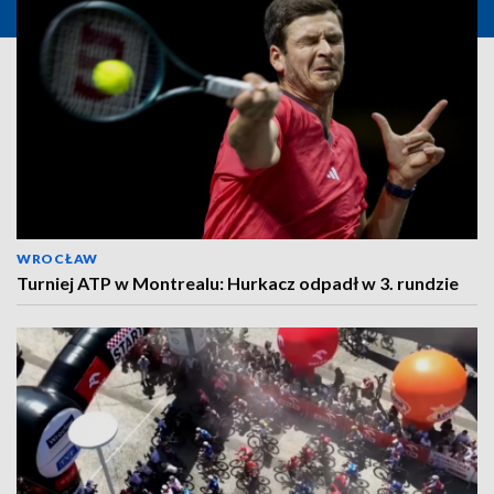
WROCŁAW
Turniej ATP w Montrealu: Hurkacz odpadł w 3. rundzie