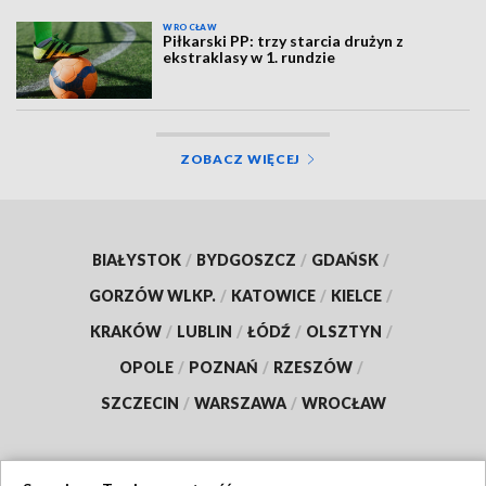
WROCŁAW
Piłkarski PP: trzy starcia drużyn z
ekstraklasy w 1. rundzie
ZOBACZ WIĘCEJ
BIAŁYSTOK
/
BYDGOSZCZ
/
GDAŃSK
/
GORZÓW WLKP.
/
KATOWICE
/
KIELCE
/
KRAKÓW
/
LUBLIN
/
ŁÓDŹ
/
OLSZTYN
/
OPOLE
/
POZNAŃ
/
RZESZÓW
/
SZCZECIN
/
WARSZAWA
/
WROCŁAW