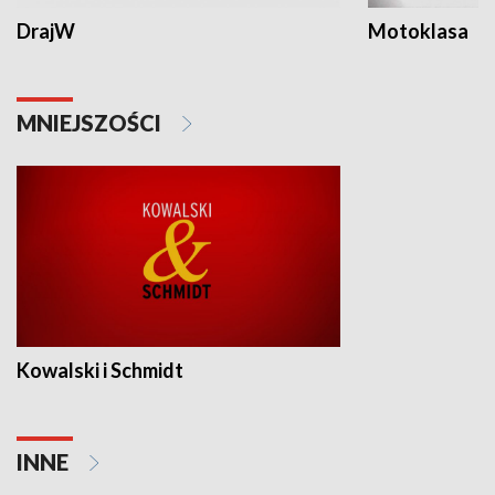
DrajW
Motoklasa
MNIEJSZOŚCI
Kowalski i Schmidt
INNE