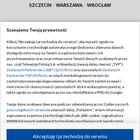
SZCZECIN
/
WARSZAWA
/
WROCŁAW
Szanujemy Twoją prywatność
Dołącz do nas:
Kliknij "Akceptuję i przechodzę do serwisu", aby wyrazić zgody na
korzystanie z technologii automatycznego śledzenia i zbierania danych,
TVP
dostęp do informacji na Twoim urządzeniu końcowym i ich
Abonament TVP
przechowywanie oraz na przetwarzanie Twoich danych osobowych przez
Regulamin TVP
nas, czyli Telewizję Polską S.A. w likwidacji (zwaną dalej również „TVP”),
Emisja w TVP
Polityka prywatności
Zaufanych Partnerów z IAB* (1201 firm)
oraz pozostałych
Zaufanych
Partnerów TVP (93 firm)
, w celach marketingowych (w tym do
Centrum informacji TVP
Moje zgody
zautomatyzowanego dopasowania reklam do Twoich zainteresowań i
mierzenia ich skuteczności) i pozostałych, które wskazujemy poniżej, a
Naziemna Telewizja Cyfrowa
Pomoc
także zgody na udostępnianie przez nas identyfikatora PPID do Google.
Sklep TVP
Biuro reklamy
Twoje dane osobowe zbierane podczas odwiedzania przez Ciebie naszych
Rada Programowa
Kontakt
poszczególnych serwisów
zwanych dalej „Portalem”, w tym informacje
zapisywane za pomocą technologii takich jak: pliki cookie, sygnalizatory
System NOS
WWW lub innych podobnych technologii umożliwiających świadczenie
dopasowanych i bezpiecznych usług, personalizację treści oraz reklam,
Informacje o nadawcy
Kanały
udostępnianie funkcji mediów społecznościowych oraz analizowanie
Akceptuję i przechodzę do serwisu
ruchu w Internecie.
Program dla prasy