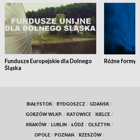
Fundusze Europejskie dla Dolnego
Różne formy t
Śląska
BIAŁYSTOK
/
BYDGOSZCZ
/
GDAŃSK
/
GORZÓW WLKP.
/
KATOWICE
/
KIELCE
/
KRAKÓW
/
LUBLIN
/
ŁÓDŹ
/
OLSZTYN
/
OPOLE
/
POZNAŃ
/
RZESZÓW
/