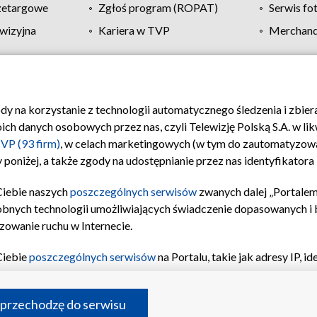
zetargowe
Zgłoś program (ROPAT)
Serwis fo
wizyjna
Kariera w TVP
Merchandi
Polityka prywatności
Moje zgody
Pomoc
Biuro re
ody na korzystanie z technologii automatycznego śledzenia i zbie
 danych osobowych przez nas, czyli Telewizję Polską S.A. w likw
VP (93 firm)
, w celach marketingowych (w tym do zautomatyzow
 poniżej, a także zgody na udostępnianie przez nas identyfikator
Ciebie naszych
poszczególnych serwisów
zwanych dalej „Portalem
obnych technologii umożliwiających świadczenie dopasowanych i be
zowanie ruchu w Internecie.
Ciebie
poszczególnych serwisów
na Portalu, takie jak adresy IP, 
sach Portalu czy historia odwiedzin będą przetwarzane przez TV
ji: przechowywania informacji na urządzeniu lub dostęp do nich,
©2026 Telewizja Polska S.A. w likwidacji
 przechodzę do serwisu
enia profilu spersonalizowanych treści, wyboru spersonalizowany