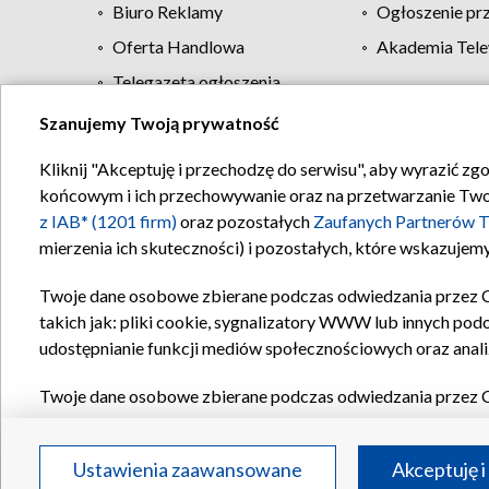
Biuro Reklamy
Ogłoszenie pr
Oferta Handlowa
Akademia Tele
Telegazeta ogłoszenia
Szanujemy Twoją prywatność
Regulamin TVP
Kliknij "Akceptuję i przechodzę do serwisu", aby wyrazić zg
końcowym i ich przechowywanie oraz na przetwarzanie Twoich
z IAB* (1201 firm)
oraz pozostałych
Zaufanych Partnerów T
mierzenia ich skuteczności) i pozostałych, które wskazujemy
Twoje dane osobowe zbierane podczas odwiedzania przez 
takich jak: pliki cookie, sygnalizatory WWW lub innych pod
udostępnianie funkcji mediów społecznościowych oraz anali
Twoje dane osobowe zbierane podczas odwiedzania przez 
plików cookie, informacje o Twoich wyszukiwaniach w serwi
Partnerów TVP
dla realizacji następujących celów i funkc
Ustawienia zaawansowane
Akceptuję i
reklam, tworzenia profilu spersonalizowanych reklam, tworz