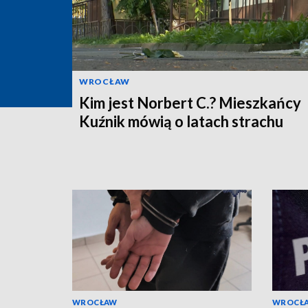
WROCŁAW
Kim jest Norbert C.? Mieszkańcy
Kuźnik mówią o latach strachu
WROCŁAW
WROCŁ