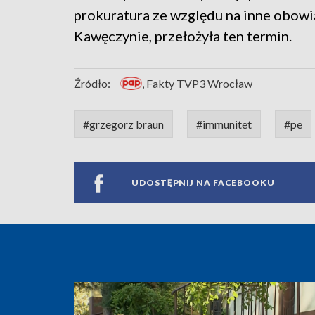
prokuratura ze względu na inne obowią
Kawęczynie, przełożyła ten termin.
Źródło:
, Fakty TVP3 Wrocław
#grzegorz braun
#immunitet
#pe
UDOSTĘPNIJ NA FACEBOOKU