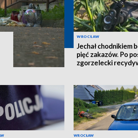
WROCŁAW
Jechał chodnikiem b
pięć zakazów. Po po
zgorzelecki recydy
AW
WROCŁAW