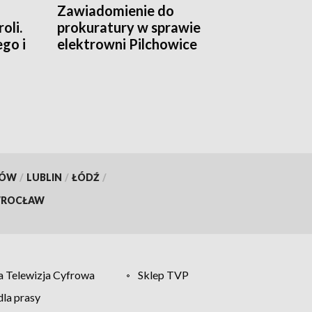
Zawiadomienie do
oli.
prokuratury w sprawie
ego i
elektrowni Pilchowice
KÓW
/
LUBLIN
/
ŁÓDŹ
/
ROCŁAW
 Telewizja Cyfrowa
Sklep TVP
la prasy