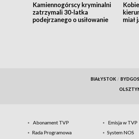
Kamiennogórscy kryminalni
Kobie
zatrzymali 30-latka
kieru
podejrzanego o usiłowanie
miał 
zabójstwa
BIAŁYSTOK
/
BYDGO
OLSZTY
Abonament TVP
Emisja w TVP
Rada Programowa
System NOS