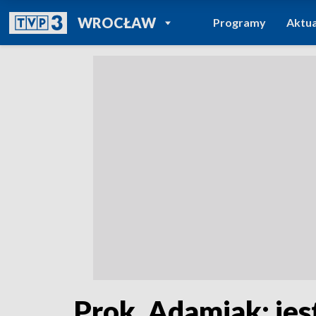
POWRÓT DO
WROCŁAW
Programy
Aktua
TVP REGIONY
Prok. Adamiak: jes