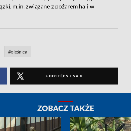
zki, m.in. związane z pożarem hali w
#oleśnica
UDOSTĘPNIJ NA X
ZOBACZ TAKŻE