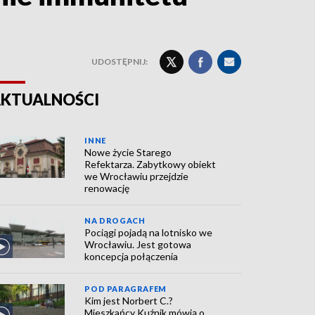
UDOSTĘPNIJ:
KTUALNOŚCI
INNE
Nowe życie Starego
Refektarza. Zabytkowy obiekt
we Wrocławiu przejdzie
renowację
NA DROGACH
Pociągi pojadą na lotnisko we
Wrocławiu. Jest gotowa
koncepcja połączenia
POD PARAGRAFEM
Kim jest Norbert C.?
Mieszkańcy Kuźnik mówią o