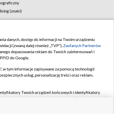
tograficzny
sing (znaki)
klamy
Kontakt
rania danych, dostęp do informacji na Twoim urządzeniu
idacji (zwaną dalej również „TVP”),
Zaufanych Partnerów
anego dopasowania reklam do Twoich zainteresowań i
a PPID do Google.
”, w tym informacje zapisywane za pomocą technologii
zpiecznych usług, personalizację treści oraz reklam,
identyfikatory Twoich urządzeń końcowych i identyfikatory
P,
Zaufanych Partnerów z IAB
oraz pozostałych
Zaufanych
 wyboru podstawowych reklam, wyboru spersonalizowanych
ch treści, pomiaru wydajności reklam, pomiaru wydajności