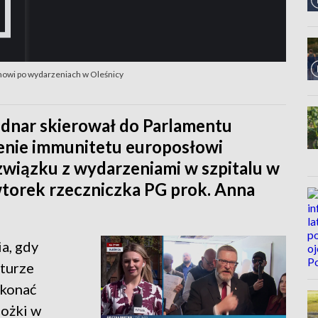
nowi po wydarzeniach w Oleśnicy
dnar skierował do Parlamentu
enie immunitetu europosłowi
związku z wydarzeniami w szpitalu w
torek rzeczniczka PG prok. Anna
a, gdy
 turze
okonać
lożki w