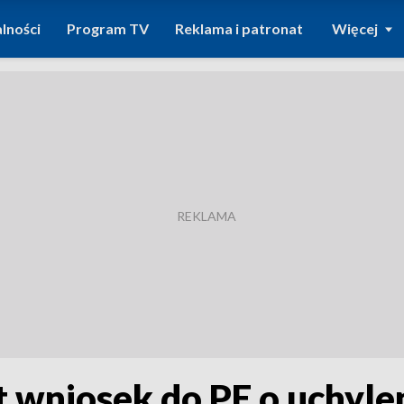
lności
Program TV
Reklama i patronat
Więcej
t wniosek do PE o uchyl