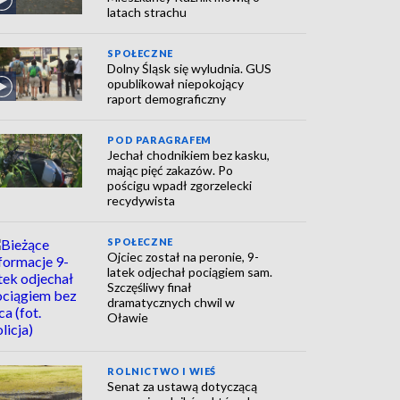
latach strachu
SPOŁECZNE
Dolny Śląsk się wyludnia. GUS
opublikował niepokojący
raport demograficzny
POD PARAGRAFEM
Jechał chodnikiem bez kasku,
mając pięć zakazów. Po
pościgu wpadł zgorzelecki
recydywista
SPOŁECZNE
Ojciec został na peronie, 9-
latek odjechał pociągiem sam.
Szczęśliwy finał
dramatycznych chwil w
Oławie
ROLNICTWO I WIEŚ
Senat za ustawą dotyczącą