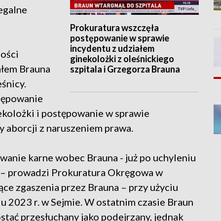
legalne
Prokuratura wszczęła
postępowanie w sprawie
incydentu z udziałem
ości
ginekolożki z oleśnickiego
iałem Brauna
szpitala i Grzegorza Brauna
śnicy.
tępowanie
kolożki i postępowanie w sprawie
y aborcji z naruszeniem prawa.
wanie karne wobec Brauna - już po uchyleniu
e – prowadzi Prokuratura Okręgowa w
ce zgaszenia przez Brauna – przy użyciu
u 2023 r. w Sejmie. W ostatnim czasie Braun
zostać przesłuchany jako podejrzany, jednak