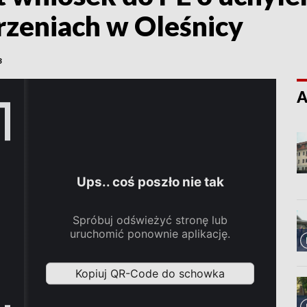
zeniach w Oleśnicy
3
A