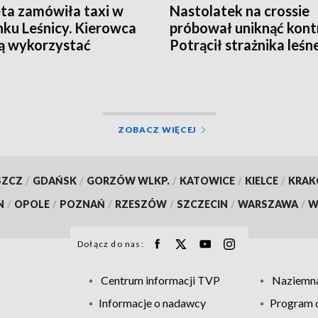
ta zamówiła taxi w
Nastolatek na crossie
nku Leśnicy. Kierowca
próbował uniknąć kontr
ją wykorzystać
Potrącił strażnika leśn
uderzył w samochód
ZOBACZ WIĘCEJ
SZCZ
/
GDAŃSK
/
GORZÓW WLKP.
/
KATOWICE
/
KIELCE
/
KRA
N
/
OPOLE
/
POZNAŃ
/
RZESZÓW
/
SZCZECIN
/
WARSZAWA
/
W
Dołącz do nas:
Centrum informacji TVP
Naziemna
Informacje o nadawcy
Program d