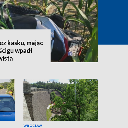
ez kasku, mając
ścigu wpadł
wista
WROCŁAW