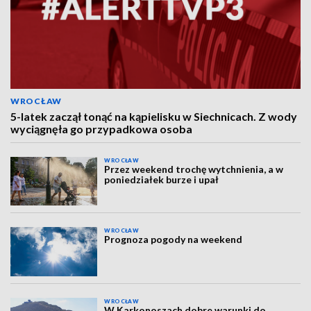
WROCŁAW
5-latek zaczął tonąć na kąpielisku w Siechnicach. Z wody
wyciągnęła go przypadkowa osoba
WROCŁAW
Przez weekend trochę wytchnienia, a w
poniedziałek burze i upał
WROCŁAW
Prognoza pogody na weekend
WROCŁAW
W Karkonoszach dobre warunki do