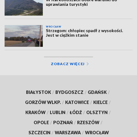
uprawiania turystyki
WROCŁAW
Strzegom: chłopiec spadł z wysokości.
Jest w ciężkim stanie
ZOBACZ WIĘCEJ
BIAŁYSTOK
/
BYDGOSZCZ
/
GDAŃSK
/
GORZÓW WLKP.
/
KATOWICE
/
KIELCE
/
KRAKÓW
/
LUBLIN
/
ŁÓDŹ
/
OLSZTYN
/
OPOLE
/
POZNAŃ
/
RZESZÓW
/
SZCZECIN
/
WARSZAWA
/
WROCŁAW