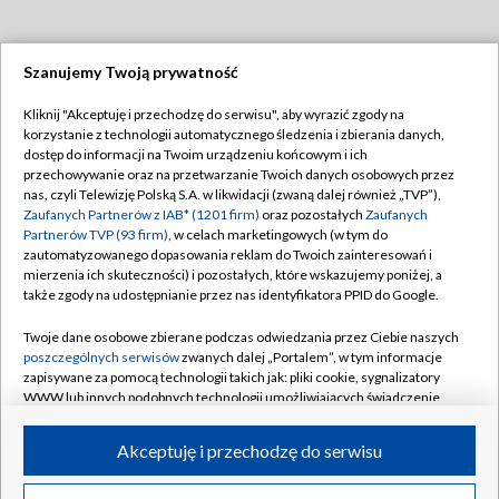
Szanujemy Twoją prywatność
Dołącz do nas:
Kliknij "Akceptuję i przechodzę do serwisu", aby wyrazić zgody na
korzystanie z technologii automatycznego śledzenia i zbierania danych,
TVP
dostęp do informacji na Twoim urządzeniu końcowym i ich
Abonament TVP
przechowywanie oraz na przetwarzanie Twoich danych osobowych przez
Regulamin TVP
nas, czyli Telewizję Polską S.A. w likwidacji (zwaną dalej również „TVP”),
Emisja w TVP
Polityka prywatności
Zaufanych Partnerów z IAB* (1201 firm)
oraz pozostałych
Zaufanych
Partnerów TVP (93 firm)
, w celach marketingowych (w tym do
Centrum informacji TVP
Moje zgody
zautomatyzowanego dopasowania reklam do Twoich zainteresowań i
mierzenia ich skuteczności) i pozostałych, które wskazujemy poniżej, a
Naziemna Telewizja Cyfrowa
Pomoc
także zgody na udostępnianie przez nas identyfikatora PPID do Google.
Sklep TVP
Biuro reklamy
Twoje dane osobowe zbierane podczas odwiedzania przez Ciebie naszych
Rada Programowa
Kontakt
poszczególnych serwisów
zwanych dalej „Portalem”, w tym informacje
zapisywane za pomocą technologii takich jak: pliki cookie, sygnalizatory
System NOS
WWW lub innych podobnych technologii umożliwiających świadczenie
dopasowanych i bezpiecznych usług, personalizację treści oraz reklam,
Informacje o nadawcy
Kanały
udostępnianie funkcji mediów społecznościowych oraz analizowanie
Akceptuję i przechodzę do serwisu
ruchu w Internecie.
Program dla prasy
©2026 Telewizja Polska S.A. w likwidacji
Biuro Reklamy