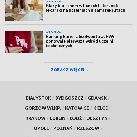
WROCŁAW
Klasy biol-chem w liceach i kierunek
lekarski na uczelniach hitami rekrutacji
WROCŁAW
Ranking karier absolwentów: PWr
ponownie pierwsza wśród uczelni
technicznych
ZOBACZ WIĘCEJ
BIAŁYSTOK
/
BYDGOSZCZ
/
GDAŃSK
/
GORZÓW WLKP.
/
KATOWICE
/
KIELCE
/
KRAKÓW
/
LUBLIN
/
ŁÓDŹ
/
OLSZTYN
/
OPOLE
/
POZNAŃ
/
RZESZÓW
/