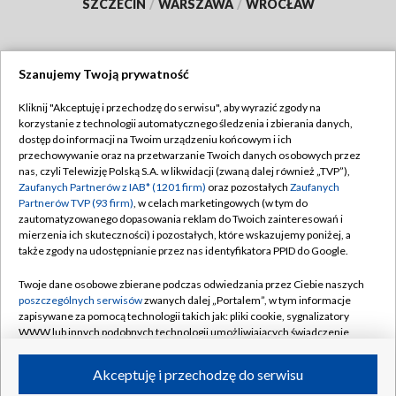
SZCZECIN
/
WARSZAWA
/
WROCŁAW
Szanujemy Twoją prywatność
Dołącz do nas:
Kliknij "Akceptuję i przechodzę do serwisu", aby wyrazić zgody na
korzystanie z technologii automatycznego śledzenia i zbierania danych,
TVP
dostęp do informacji na Twoim urządzeniu końcowym i ich
Abonament TVP
przechowywanie oraz na przetwarzanie Twoich danych osobowych przez
Regulamin TVP
nas, czyli Telewizję Polską S.A. w likwidacji (zwaną dalej również „TVP”),
Emisja w TVP
Polityka prywatności
Zaufanych Partnerów z IAB* (1201 firm)
oraz pozostałych
Zaufanych
Partnerów TVP (93 firm)
, w celach marketingowych (w tym do
Centrum informacji TVP
Moje zgody
zautomatyzowanego dopasowania reklam do Twoich zainteresowań i
mierzenia ich skuteczności) i pozostałych, które wskazujemy poniżej, a
Naziemna Telewizja Cyfrowa
Pomoc
także zgody na udostępnianie przez nas identyfikatora PPID do Google.
Sklep TVP
Biuro reklamy
Twoje dane osobowe zbierane podczas odwiedzania przez Ciebie naszych
Rada Programowa
Kontakt
poszczególnych serwisów
zwanych dalej „Portalem”, w tym informacje
zapisywane za pomocą technologii takich jak: pliki cookie, sygnalizatory
System NOS
WWW lub innych podobnych technologii umożliwiających świadczenie
dopasowanych i bezpiecznych usług, personalizację treści oraz reklam,
Informacje o nadawcy
Kanały
udostępnianie funkcji mediów społecznościowych oraz analizowanie
Akceptuję i przechodzę do serwisu
ruchu w Internecie.
Program dla prasy