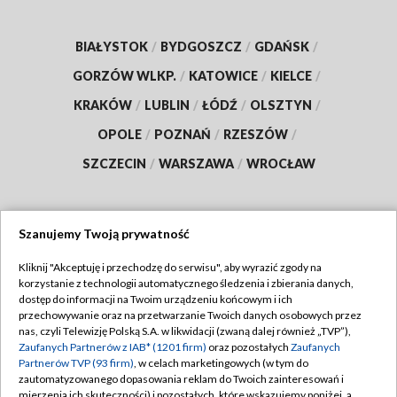
BIAŁYSTOK
/
BYDGOSZCZ
/
GDAŃSK
/
GORZÓW WLKP.
/
KATOWICE
/
KIELCE
/
KRAKÓW
/
LUBLIN
/
ŁÓDŹ
/
OLSZTYN
/
OPOLE
/
POZNAŃ
/
RZESZÓW
/
SZCZECIN
/
WARSZAWA
/
WROCŁAW
Szanujemy Twoją prywatność
Dołącz do nas:
Kliknij "Akceptuję i przechodzę do serwisu", aby wyrazić zgody na
korzystanie z technologii automatycznego śledzenia i zbierania danych,
TVP
dostęp do informacji na Twoim urządzeniu końcowym i ich
Abonament TVP
przechowywanie oraz na przetwarzanie Twoich danych osobowych przez
Regulamin TVP
nas, czyli Telewizję Polską S.A. w likwidacji (zwaną dalej również „TVP”),
Emisja w TVP
Polityka prywatności
Zaufanych Partnerów z IAB* (1201 firm)
oraz pozostałych
Zaufanych
Partnerów TVP (93 firm)
, w celach marketingowych (w tym do
Centrum informacji TVP
Moje zgody
zautomatyzowanego dopasowania reklam do Twoich zainteresowań i
mierzenia ich skuteczności) i pozostałych, które wskazujemy poniżej, a