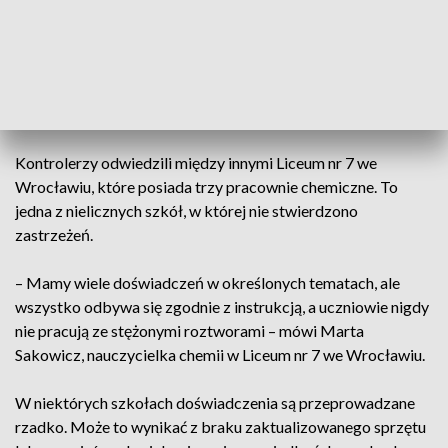
Choć wyniki kontroli nie są rażące, w szkołach wykryto
uchybienia, takie jak: nieprawidłowy spis substancji
chemicznych, brak etykiet, nieczytelne oznakowania czy
brak rękawic ochronnych z grubej gumy.
Kontrolerzy odwiedzili między innymi Liceum nr 7 we
Wrocławiu, które posiada trzy pracownie chemiczne. To
jedna z nielicznych szkół, w której nie stwierdzono
zastrzeżeń.
– Mamy wiele doświadczeń w określonych tematach, ale
wszystko odbywa się zgodnie z instrukcją, a uczniowie nigdy
nie pracują ze stężonymi roztworami – mówi Marta
Sakowicz, nauczycielka chemii w Liceum nr 7 we Wrocławiu.
W niektórych szkołach doświadczenia są przeprowadzane
rzadko. Może to wynikać z braku zaktualizowanego sprzętu