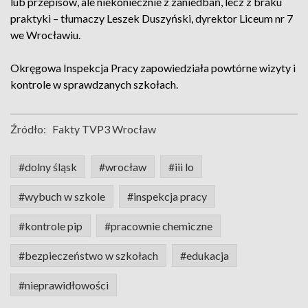
lub przepisów, ale niekoniecznie z zaniedbań, lecz z braku
praktyki – tłumaczy Leszek Duszyński, dyrektor Liceum nr 7
we Wrocławiu.
Okręgowa Inspekcja Pracy zapowiedziała powtórne wizyty i
kontrole w sprawdzanych szkołach.
Źródło:
Fakty TVP3 Wrocław
#dolny śląsk
#wrocław
#iii lo
#wybuch w szkole
#inspekcja pracy
#kontrole pip
#pracownie chemiczne
#bezpieczeństwo w szkołach
#edukacja
#nieprawidłowości