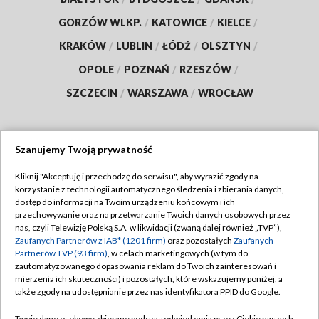
GORZÓW WLKP.
/
KATOWICE
/
KIELCE
/
KRAKÓW
/
LUBLIN
/
ŁÓDŹ
/
OLSZTYN
/
OPOLE
/
POZNAŃ
/
RZESZÓW
/
SZCZECIN
/
WARSZAWA
/
WROCŁAW
Szanujemy Twoją prywatność
Dołącz do nas:
Kliknij "Akceptuję i przechodzę do serwisu", aby wyrazić zgody na
korzystanie z technologii automatycznego śledzenia i zbierania danych,
TVP
dostęp do informacji na Twoim urządzeniu końcowym i ich
Abonament TVP
przechowywanie oraz na przetwarzanie Twoich danych osobowych przez
Regulamin TVP
nas, czyli Telewizję Polską S.A. w likwidacji (zwaną dalej również „TVP”),
Emisja w TVP
Polityka prywatności
Zaufanych Partnerów z IAB* (1201 firm)
oraz pozostałych
Zaufanych
Partnerów TVP (93 firm)
, w celach marketingowych (w tym do
Centrum informacji TVP
Moje zgody
zautomatyzowanego dopasowania reklam do Twoich zainteresowań i
mierzenia ich skuteczności) i pozostałych, które wskazujemy poniżej, a
Naziemna Telewizja Cyfrowa
Pomoc
także zgody na udostępnianie przez nas identyfikatora PPID do Google.
Sklep TVP
Biuro reklamy
Twoje dane osobowe zbierane podczas odwiedzania przez Ciebie naszych