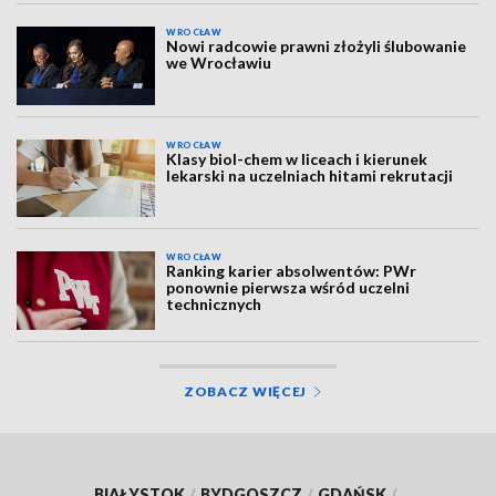
WROCŁAW
Nowi radcowie prawni złożyli ślubowanie
we Wrocławiu
WROCŁAW
Klasy biol-chem w liceach i kierunek
lekarski na uczelniach hitami rekrutacji
WROCŁAW
Ranking karier absolwentów: PWr
ponownie pierwsza wśród uczelni
technicznych
ZOBACZ WIĘCEJ
BIAŁYSTOK
/
BYDGOSZCZ
/
GDAŃSK
/