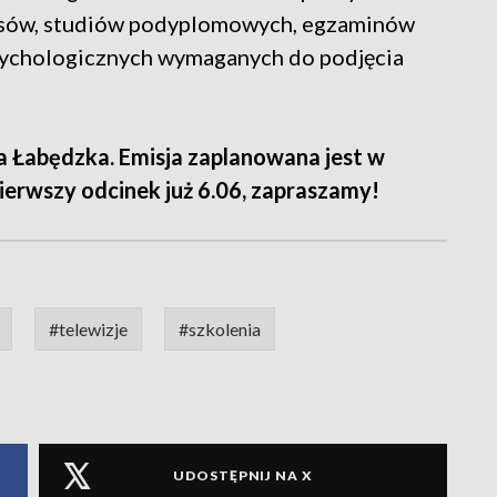
rsów, studiów podyplomowych, egzaminów
sychologicznych wymaganych do podjęcia
a Łabędzka. Emisja zaplanowana jest w
ierwszy odcinek już 6.06, zapraszamy!
#telewizje
#szkolenia
UDOSTĘPNIJ NA X