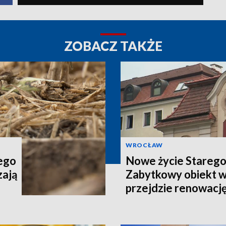
ZOBACZ TAKŻE
WROCŁAW
tego
Nowe życie Starego
zają
Zabytkowy obiekt 
przejdzie renowacj