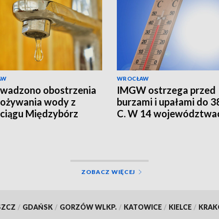
AW
WROCŁAW
wadzono obostrzenia
IMGW ostrzega przed
pożywania wody z
burzami i upałami do 38
ciągu Międzybórz
C. W 14 województwa
alert RCB
ZOBACZ WIĘCEJ
SZCZ
/
GDAŃSK
/
GORZÓW WLKP.
/
KATOWICE
/
KIELCE
/
KRA