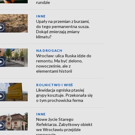
rundzie
INNE
Upały na przemian z burzami,
do tego permanentna susza.
Dokąd zmierzają zmiany
klimatu?
NA DROGACH
Wrocław: ulica Ruska idzie do
remontu. Ma być zielono,
nowocześnie, ale z
elementami historii
ROLNICTWO I WIEŚ
Likwidacja ogniska ptasiej
grypy kosztuje. Przekonała się
o tym prochowicka ferma
INNE
Nowe życie Starego
Refektarza. Zabytkowy obiekt
we Wrocławiu przejdzie
renowację