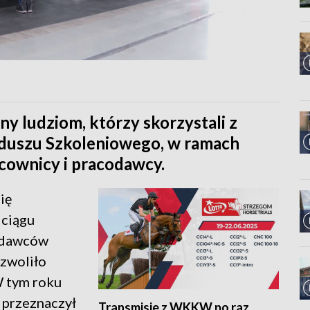
y ludziom, którzy skorzystali z
duszu Szkoleniowego, w ramach
cownicy i pracodawcy.
ię
 ciągu
codawców
ozwoliło
W tym roku
przeznaczył
Transmisje z WKKW po raz