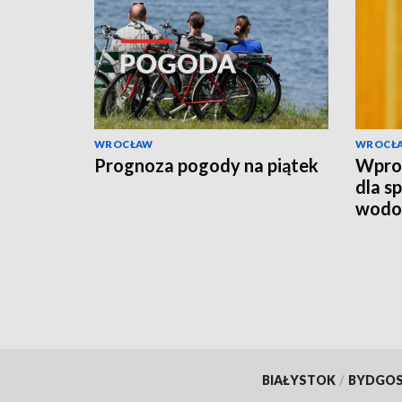
WROCŁAW
WROCŁ
Prognoza pogody na piątek
Wpro
dla s
wodo
BIAŁYSTOK
/
BYDGO