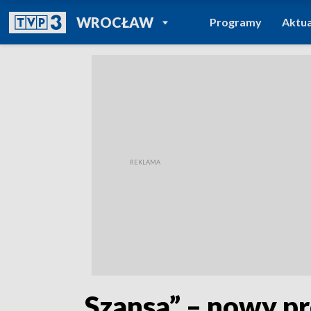
POWRÓT DO
WROCŁAW
Programy
Aktua
TVP REGIONY
„Szansa” – nowy p