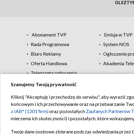
OLSZTY
Abonament TVP
Emisja w TVP
Rada Programowa
System NOS
Biuro Reklamy
Ogłoszenie pr
Oferta Handlowa
Akademia Tele
Telegazeta ogłoszenia
Szanujemy Twoją prywatność
Regulamin TVP
Kliknij "Akceptuję i przechodzę do serwisu", aby wyrazić zg
końcowym i ich przechowywanie oraz na przetwarzanie Twoich
z IAB* (1201 firm)
oraz pozostałych
Zaufanych Partnerów T
mierzenia ich skuteczności) i pozostałych, które wskazujemy
Twoje dane osobowe zbierane podczas odwiedzania przez 