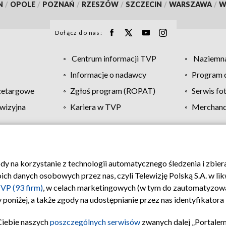
N
/
OPOLE
/
POZNAŃ
/
RZESZÓW
/
SZCZECIN
/
WARSZAWA
/
W
Dołącz do nas:
Centrum informacji TVP
Naziemna
Informacje o nadawcy
Program d
zetargowe
Zgłoś program (ROPAT)
Serwis fo
wizyjna
Kariera w TVP
Merchandi
Polityka prywatności
Moje zgody
Pomoc
Biuro re
ody na korzystanie z technologii automatycznego śledzenia i zbie
 danych osobowych przez nas, czyli Telewizję Polską S.A. w likw
VP (93 firm)
, w celach marketingowych (w tym do zautomatyzow
 poniżej, a także zgody na udostępnianie przez nas identyfikator
Ciebie naszych
poszczególnych serwisów
zwanych dalej „Portalem