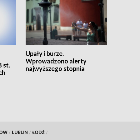
Upały i burze.
Wprowadzono alerty
 st.
najwyższego stopnia
ch
KÓW
/
LUBLIN
/
ŁÓDŹ
/