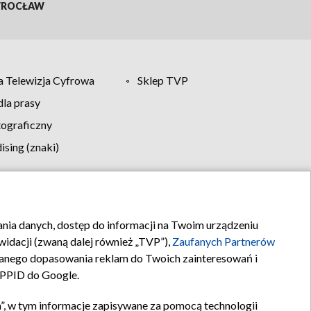
ROCŁAW
 Telewizja Cyfrowa
Sklep TVP
la prasy
tograficzny
sing (znaki)
klamy
Kontakt
rania danych, dostęp do informacji na Twoim urządzeniu
idacji (zwaną dalej również „TVP”),
Zaufanych Partnerów
anego dopasowania reklam do Twoich zainteresowań i
a PPID do Google.
”, w tym informacje zapisywane za pomocą technologii