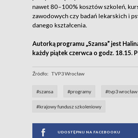
nawet 80–100% kosztów szkoleń, ku
zawodowych czy badań lekarskich i p
danego kształcenia.
Autorką programu „Szansa” jest Halin
każdy piątek czerwca o godz. 18.15. P
Źródło:
TVP3 Wrocław
#szansa
#programy
#tvp3 wrocław
#krajowy fundusz szkoleniowy
UDOSTĘPNIJ NA FACEBOOKU