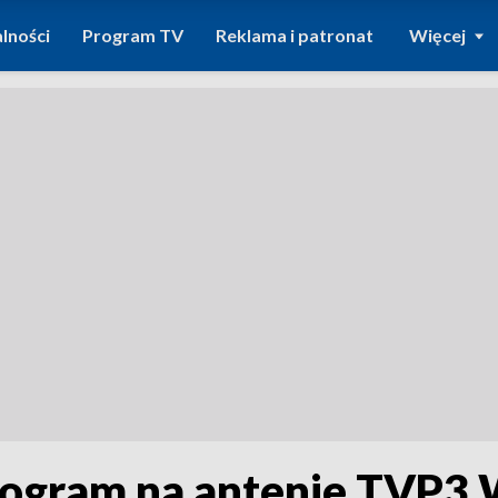
lności
Program TV
Reklama i patronat
Więcej
rogram na antenie TVP3 