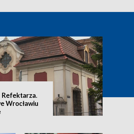
 Refektarza.
we Wrocławiu
ę