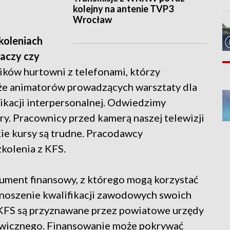
kolejny na antenie TVP3
Wrocław
koleniach
waczy czy
ów hurtowni z telefonami, którzy
akże animatorów prowadzących warsztaty dla
nikacji interpersonalnej. Odwiedzimy
óry. Pracownicy przed kamerą naszej telewizji
kie kursy są trudne. Pracodawcy
zkolenia z KFS.
ument finansowy, z którego mogą korzystać
noszenie kwalifikacji zawodowych swoich
 KFS są przyznawane przez powiatowe urzędy
stawicznego. Finansowanie może pokrywać