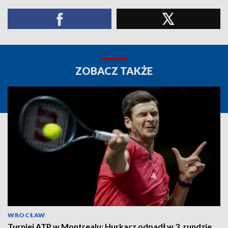
ZOBACZ TAKŻE
WROCŁAW
Turniej ATP w Montrealu: Hurkacz odpadł w 3. rundzie