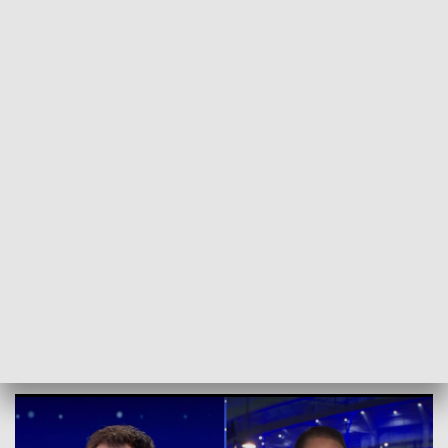
POWRÓT DO
WROCŁAW
TVP REGIONY
Kibice opuszczają stadion. Czy tym
razem jest spokojnie?
2025-05-28
Zuzanna Kuczyńska, mackan