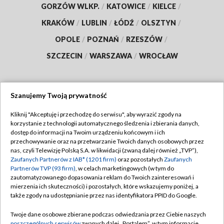
GORZÓW WLKP.
/
KATOWICE
/
KIELCE
/
KRAKÓW
/
LUBLIN
/
ŁÓDŹ
/
OLSZTYN
/
OPOLE
/
POZNAŃ
/
RZESZÓW
/
SZCZECIN
/
WARSZAWA
/
WROCŁAW
Szanujemy Twoją prywatność
Dołącz do nas:
Kliknij "Akceptuję i przechodzę do serwisu", aby wyrazić zgody na
korzystanie z technologii automatycznego śledzenia i zbierania danych,
TVP
dostęp do informacji na Twoim urządzeniu końcowym i ich
Abonament TVP
przechowywanie oraz na przetwarzanie Twoich danych osobowych przez
Regulamin TVP
nas, czyli Telewizję Polską S.A. w likwidacji (zwaną dalej również „TVP”),
Emisja w TVP
Polityka prywatności
Zaufanych Partnerów z IAB* (1201 firm)
oraz pozostałych
Zaufanych
Partnerów TVP (93 firm)
, w celach marketingowych (w tym do
Centrum informacji TVP
Moje zgody
zautomatyzowanego dopasowania reklam do Twoich zainteresowań i
mierzenia ich skuteczności) i pozostałych, które wskazujemy poniżej, a
Naziemna Telewizja Cyfrowa
Pomoc
także zgody na udostępnianie przez nas identyfikatora PPID do Google.
Sklep TVP
Biuro reklamy
Twoje dane osobowe zbierane podczas odwiedzania przez Ciebie naszych
Rada Programowa
poszczególnych serwisów
zwanych dalej „Portalem”, w tym informacje