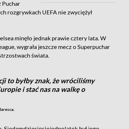
ż Puchar
ch rozgrywkach UEFA nie zwyciężył
lsea minęło jednak prawie cztery lata. W
eague, wygrała jeszcze mecz o Superpuchar
strzostwach świata.
ji to byłby znak, że wróciliśmy
uropie i stać nas na walkę o
Maresca.
. Siedemdziesięciojednolatek był jego