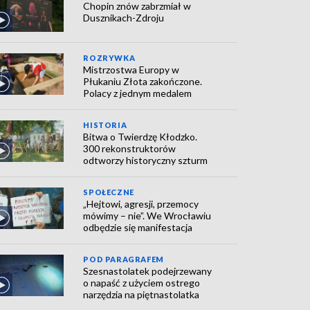
Chopin znów zabrzmiał w
Dusznikach-Zdroju
ROZRYWKA
Mistrzostwa Europy w
Płukaniu Złota zakończone.
Polacy z jednym medalem
HISTORIA
Bitwa o Twierdzę Kłodzko.
300 rekonstruktorów
odtworzy historyczny szturm
SPOŁECZNE
„Hejtowi, agresji, przemocy
mówimy – nie”. We Wrocławiu
odbędzie się manifestacja
POD PARAGRAFEM
Szesnastolatek podejrzewany
o napaść z użyciem ostrego
narzędzia na piętnastolatka