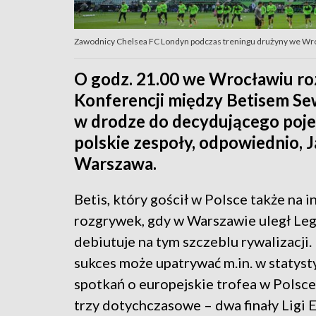
Zawodnicy Chelsea FC Londyn podczas treningu drużyny we Wro
O godz. 21.00 we Wrocławiu rozp
Konferencji między Betisem Sew
w drodze do decydującego poje
polskie zespoły, odpowiednio, Ja
Warszawa.
Betis, który gościł w Polsce także na 
rozgrywek, gdy w Warszawie uległ Legi
debiutuje na tym szczeblu rywalizacji.
sukces może upatrywać m.in. w statys
spotkań o europejskie trofea w Polsc
trzy dotychczasowe – dwa finały Ligi E