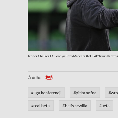
Trener Chelsea FC Londyn Enzo Maresca (fot. PAP/Jakub Kaczma
Źródło:
#liga konferencji
#piłka nożna
#wro
#real betis
#betis sewilla
#uefa