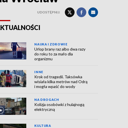
UDOSTĘPNIJ:
KTUALNOŚCI
NAUKA I ZDROWIE
Urlop brany raz albo dwa razy
do roku to za mało dla
organizmu
INNE
Krok od tragedii. Taksówka
wisiała kilka metrów nad Odrą
i mogła wpaść do wody
NA DROGACH
Kolizja osobówki z hulajnogą
elektryczną
KULTURA