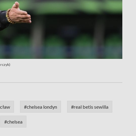
rczyk)
cław
#chelsea londyn
#real betis sewilla
#chelsea