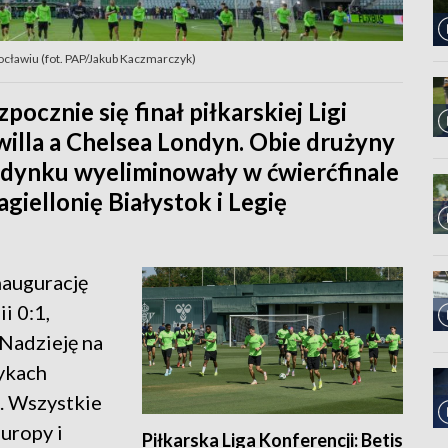
cławiu (fot. PAP/Jakub Kaczmarczyk)
ocznie się finał piłkarskiej Ligi
illa a Chelsea Londyn. Obie drużyny
dynku wyeliminowały w ćwierćfinale
giellonię Białystok i Legię
inaugurację
i 0:1,
 Nadzieję na
tykach
e. Wszystkie
uropy i
Piłkarska Liga Konferencji: Betis