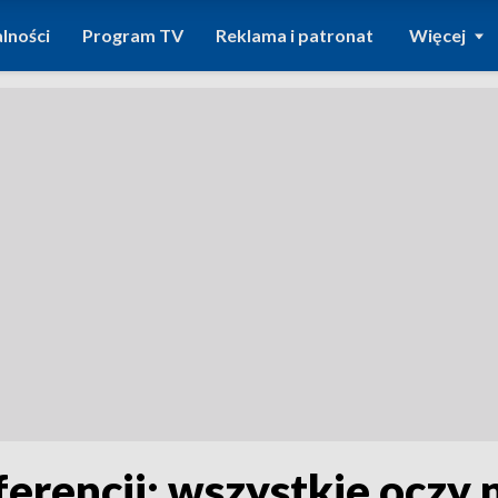
lności
Program TV
Reklama i patronat
Więcej
ferencji: wszystkie oczy