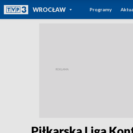
POWRÓT DO
WROCŁAW
Programy
Aktua
TVP REGIONY
Piłkarska Liga Kon