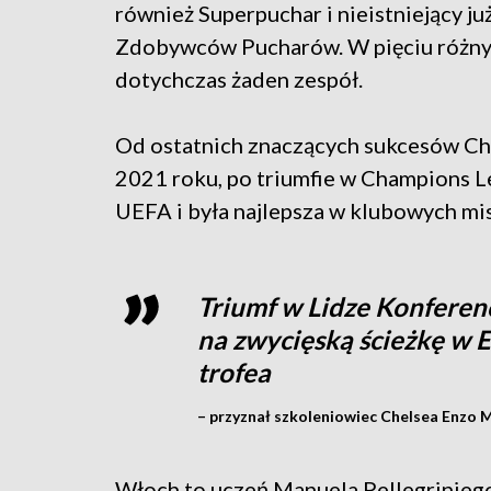
również Superpuchar i nieistniejący ju
Zdobywców Pucharów. W pięciu różny
dotychczas żaden zespół.
Od ostatnich znaczących sukcesów Che
2021 roku, po triumfie w Champions L
UEFA i była najlepsza w klubowych mi
Triumf w Lidze Konferenc
na zwycięską ścieżkę w E
trofea
– przyznał szkoleniowiec Chelsea Enzo 
Włoch to uczeń Manuela Pellegriniego