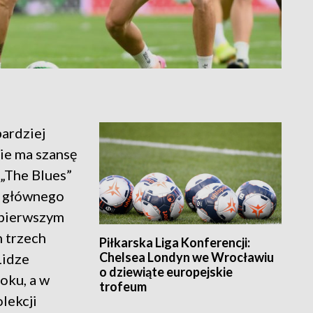
bardziej
ie ma szansę
 „The Blues”
a głównego
 pierwszym
h trzech
Piłkarska Liga Konferencji:
Chelsea Londyn we Wrocławiu
Lidze
o dziewiąte europejskie
oku, a w
trofeum
lekcji