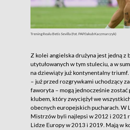
Trening Realu Betis Sevilla (fot. PAP/Jakub Kaczmarczyk)
Z kolei angielska drużyna jest jedną z 
utytułowanych w tym stuleciu, a w sum
na dziewiąty już kontynentalny triumf.
– już przed rozgrywkami uchodzący z
faworyta – mogą jednocześnie zostać
klubem, który zwyciężył we wszystkic
obecnych europejskich pucharach. W 
Mistrzów byli najlepsi w 2012 i 2021 r
Lidze Europy w 2013 i 2019. Mają w ko