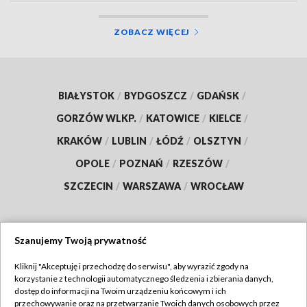
ZOBACZ WIĘCEJ
BIAŁYSTOK
/
BYDGOSZCZ
/
GDAŃSK
/
GORZÓW WLKP.
/
KATOWICE
/
KIELCE
/
KRAKÓW
/
LUBLIN
/
ŁÓDŹ
/
OLSZTYN
/
OPOLE
/
POZNAŃ
/
RZESZÓW
/
SZCZECIN
/
WARSZAWA
/
WROCŁAW
Szanujemy Twoją prywatność
Dołącz do nas:
Kliknij "Akceptuję i przechodzę do serwisu", aby wyrazić zgody na
korzystanie z technologii automatycznego śledzenia i zbierania danych,
TVP
dostęp do informacji na Twoim urządzeniu końcowym i ich
Abonament TVP
przechowywanie oraz na przetwarzanie Twoich danych osobowych przez