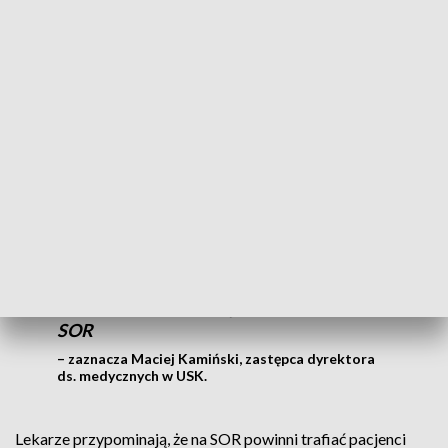
powstał 15 lat temu. Dziś to jeden z filarów ratownictwa
medycznego na Dolnym Śląsku, z całodobowym dostępem
do diagnostyki czy np. jedynym w kraju Ośrodkiem
Tlenoterapii Hiperbarycznej.
Jeżeli chodzi o pilność, to dążymy do
doskonałości. Przykładem mogą być
udary, gdzie stworzyliśmy system, w
którym pacjent zaczyna być nie
diagnozowany, a leczony w ciągu
kilkunastu minut od wjazdu karetki na
SOR
– zaznacza Maciej Kamiński, zastępca dyrektora
ds. medycznych w USK.
Lekarze przypominają, że na SOR powinni trafiać pacjenci