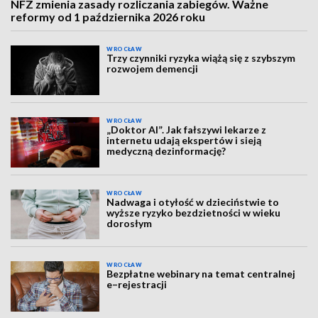
NFZ zmienia zasady rozliczania zabiegów. Ważne
reformy od 1 października 2026 roku
WROCŁAW
Trzy czynniki ryzyka wiążą się z szybszym
rozwojem demencji
WROCŁAW
„Doktor AI”. Jak fałszywi lekarze z
internetu udają ekspertów i sieją
medyczną dezinformację?
WROCŁAW
Nadwaga i otyłość w dzieciństwie to
wyższe ryzyko bezdzietności w wieku
dorosłym
WROCŁAW
Bezpłatne webinary na temat centralnej
e–rejestracji