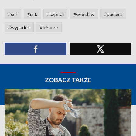
#sor
#usk
#szpital
#wrocław
#pacjent
#wypadek
#lekarze
ZOBACZ TAKŻE