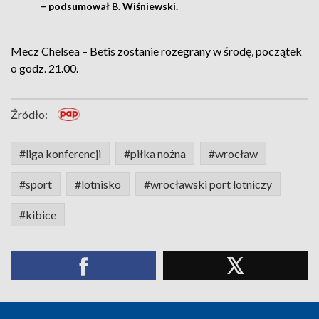
– podsumował B. Wiśniewski.
Mecz Chelsea – Betis zostanie rozegrany w środę, początek
o godz. 21.00.
Źródło:
#liga konferencji
#piłka nożna
#wrocław
#sport
#lotnisko
#wrocławski port lotniczy
#kibice