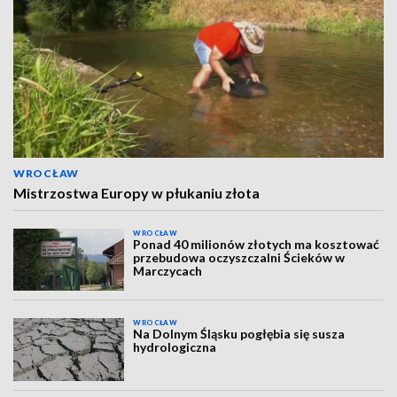
WROCŁAW
Mistrzostwa Europy w płukaniu złota
WROCŁAW
Ponad 40 milionów złotych ma kosztować
przebudowa oczyszczalni Ścieków w
Marczycach
WROCŁAW
Na Dolnym Śląsku pogłębia się susza
hydrologiczna