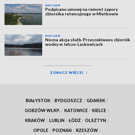
WROCŁAW
Podpisano umowę na remont zapory
zbiornika retencyjnego w Mietkowie
WROCŁAW
Nocna akcja służb. Przeszukiwano zbiornik
wodny w Jelczu-Laskowicach
ZOBACZ WIĘCEJ
BIAŁYSTOK
/
BYDGOSZCZ
/
GDAŃSK
/
GORZÓW WLKP.
/
KATOWICE
/
KIELCE
/
KRAKÓW
/
LUBLIN
/
ŁÓDŹ
/
OLSZTYN
/
OPOLE
/
POZNAŃ
/
RZESZÓW
/