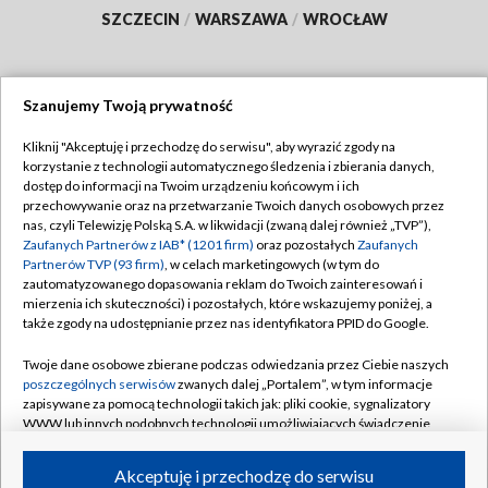
SZCZECIN
/
WARSZAWA
/
WROCŁAW
Szanujemy Twoją prywatność
Dołącz do nas:
Kliknij "Akceptuję i przechodzę do serwisu", aby wyrazić zgody na
korzystanie z technologii automatycznego śledzenia i zbierania danych,
TVP
dostęp do informacji na Twoim urządzeniu końcowym i ich
Abonament TVP
przechowywanie oraz na przetwarzanie Twoich danych osobowych przez
Regulamin TVP
nas, czyli Telewizję Polską S.A. w likwidacji (zwaną dalej również „TVP”),
Emisja w TVP
Polityka prywatności
Zaufanych Partnerów z IAB* (1201 firm)
oraz pozostałych
Zaufanych
Partnerów TVP (93 firm)
, w celach marketingowych (w tym do
Centrum informacji TVP
Moje zgody
zautomatyzowanego dopasowania reklam do Twoich zainteresowań i
mierzenia ich skuteczności) i pozostałych, które wskazujemy poniżej, a
Naziemna Telewizja Cyfrowa
Pomoc
także zgody na udostępnianie przez nas identyfikatora PPID do Google.
Sklep TVP
Biuro reklamy
Twoje dane osobowe zbierane podczas odwiedzania przez Ciebie naszych
Rada Programowa
Kontakt
poszczególnych serwisów
zwanych dalej „Portalem”, w tym informacje
zapisywane za pomocą technologii takich jak: pliki cookie, sygnalizatory
System NOS
WWW lub innych podobnych technologii umożliwiających świadczenie
dopasowanych i bezpiecznych usług, personalizację treści oraz reklam,
Informacje o nadawcy
Kanały
udostępnianie funkcji mediów społecznościowych oraz analizowanie
Akceptuję i przechodzę do serwisu
ruchu w Internecie.
Program dla prasy