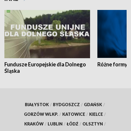
Fundusze Europejskie dla Dolnego
Różne formy t
Śląska
BIAŁYSTOK
/
BYDGOSZCZ
/
GDAŃSK
/
GORZÓW WLKP.
/
KATOWICE
/
KIELCE
/
KRAKÓW
/
LUBLIN
/
ŁÓDŹ
/
OLSZTYN
/