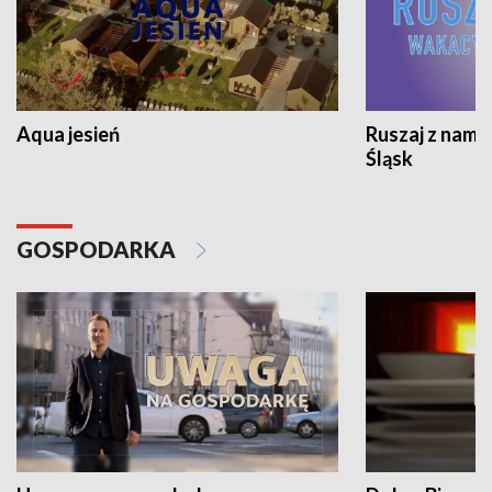
Aqua jesień
Ruszaj z nami
Śląsk
GOSPODARKA