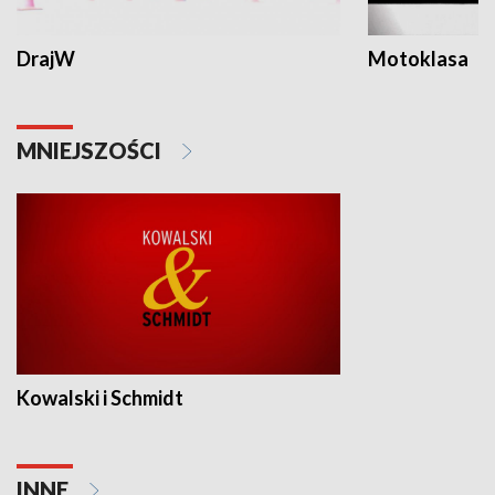
DrajW
Motoklasa
MNIEJSZOŚCI
Kowalski i Schmidt
INNE