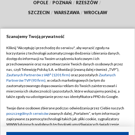
OPOLE
/
POZNAŃ
/
RZESZÓW
/
SZCZECIN
/
WARSZAWA
/
WROCŁAW
Szanujemy Twoją prywatność
Dołącz do nas:
Kliknij "Akceptuję i przechodzę do serwisu", aby wyrazić zgody na
korzystanie z technologii automatycznego śledzenia i zbierania danych,
TVP
dostęp do informacji na Twoim urządzeniu końcowym i ich
Abonament TVP
przechowywanie oraz na przetwarzanie Twoich danych osobowych przez
Regulamin TVP
nas, czyli Telewizję Polską S.A. w likwidacji (zwaną dalej również „TVP”),
Emisja w TVP
Polityka prywatności
Zaufanych Partnerów z IAB* (1201 firm)
oraz pozostałych
Zaufanych
Partnerów TVP (93 firm)
, w celach marketingowych (w tym do
Centrum informacji TVP
Moje zgody
zautomatyzowanego dopasowania reklam do Twoich zainteresowań i
mierzenia ich skuteczności) i pozostałych, które wskazujemy poniżej, a
Naziemna Telewizja Cyfrowa
Pomoc
także zgody na udostępnianie przez nas identyfikatora PPID do Google.
Sklep TVP
Biuro reklamy
Twoje dane osobowe zbierane podczas odwiedzania przez Ciebie naszych
Rada Programowa
Kontakt
poszczególnych serwisów
zwanych dalej „Portalem”, w tym informacje
zapisywane za pomocą technologii takich jak: pliki cookie, sygnalizatory
System NOS
WWW lub innych podobnych technologii umożliwiających świadczenie
dopasowanych i bezpiecznych usług, personalizację treści oraz reklam,
Informacje o nadawcy
Kanały