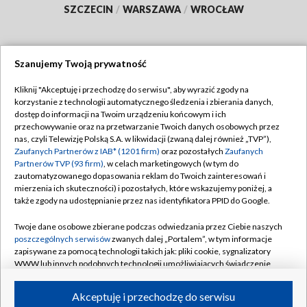
SZCZECIN
/
WARSZAWA
/
WROCŁAW
Szanujemy Twoją prywatność
Dołącz do nas:
Kliknij "Akceptuję i przechodzę do serwisu", aby wyrazić zgody na
korzystanie z technologii automatycznego śledzenia i zbierania danych,
TVP
dostęp do informacji na Twoim urządzeniu końcowym i ich
Abonament TVP
przechowywanie oraz na przetwarzanie Twoich danych osobowych przez
Regulamin TVP
nas, czyli Telewizję Polską S.A. w likwidacji (zwaną dalej również „TVP”),
Emisja w TVP
Polityka prywatności
Zaufanych Partnerów z IAB* (1201 firm)
oraz pozostałych
Zaufanych
Partnerów TVP (93 firm)
, w celach marketingowych (w tym do
Centrum informacji TVP
Moje zgody
zautomatyzowanego dopasowania reklam do Twoich zainteresowań i
mierzenia ich skuteczności) i pozostałych, które wskazujemy poniżej, a
Naziemna Telewizja Cyfrowa
Pomoc
także zgody na udostępnianie przez nas identyfikatora PPID do Google.
Sklep TVP
Biuro reklamy
Twoje dane osobowe zbierane podczas odwiedzania przez Ciebie naszych
Rada Programowa
Kontakt
poszczególnych serwisów
zwanych dalej „Portalem”, w tym informacje
zapisywane za pomocą technologii takich jak: pliki cookie, sygnalizatory
System NOS
WWW lub innych podobnych technologii umożliwiających świadczenie
dopasowanych i bezpiecznych usług, personalizację treści oraz reklam,
Informacje o nadawcy
Kanały
udostępnianie funkcji mediów społecznościowych oraz analizowanie
Akceptuję i przechodzę do serwisu
ruchu w Internecie.
Program dla prasy