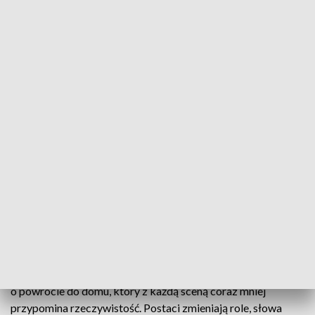
„Ślub” – słowa Gombrowicza, które tworzą
rzeczywistość
„Ślub” powstał tuż po wojnie. Główny bohater – Henryk – śni
o powrocie do domu, który z każdą sceną coraz mniej
przypomina rzeczywistość. Postaci zmieniają role, słowa