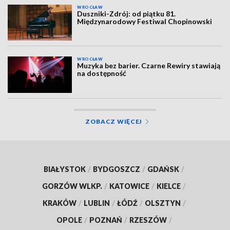
WROCŁAW
Duszniki-Zdrój: od piątku 81.
Międzynarodowy Festiwal Chopinowski
WROCŁAW
Muzyka bez barier. Czarne Rewiry stawiają
na dostępność
ZOBACZ WIĘCEJ
BIAŁYSTOK
/
BYDGOSZCZ
/
GDAŃSK
/
GORZÓW WLKP.
/
KATOWICE
/
KIELCE
/
KRAKÓW
/
LUBLIN
/
ŁÓDŹ
/
OLSZTYN
/
OPOLE
/
POZNAŃ
/
RZESZÓW
/