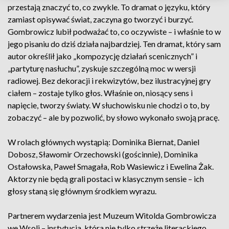
przestają znaczyć to, co zwykle. To dramat o języku, który
zamiast opisywać świat, zaczyna go tworzyć i burzyć.
Gombrowicz lubił podważać to, co oczywiste – i właśnie to w
jego pisaniu do dziś działa najbardziej. Ten dramat, który sam
autor określił jako „kompozycję działań scenicznych” i
„partyturę nasłuchu”, zyskuje szczególną moc w wersji
radiowej. Bez dekoracji i rekwizytów, bez ilustracyjnej gry
ciałem – zostaje tylko głos. Właśnie on, niosący sens i
napięcie, tworzy światy. W słuchowisku nie chodzi o to, by
zobaczyć – ale by pozwolić, by słowo wykonało swoją pracę.
W rolach głównych wystąpią: Dominika Biernat, Daniel
Dobosz, Sławomir Orzechowski (gościnnie), Dominika
Ostałowska, Paweł Smagała, Rob Wasiewicz i Ewelina Żak.
Aktorzy nie będą grali postaci w klasycznym sensie – ich
głosy staną się głównym środkiem wyrazu.
Partnerem wydarzenia jest Muzeum Witolda Gombrowicza
we Wsoli – instytucja, która nie tylko strzeże literackiego