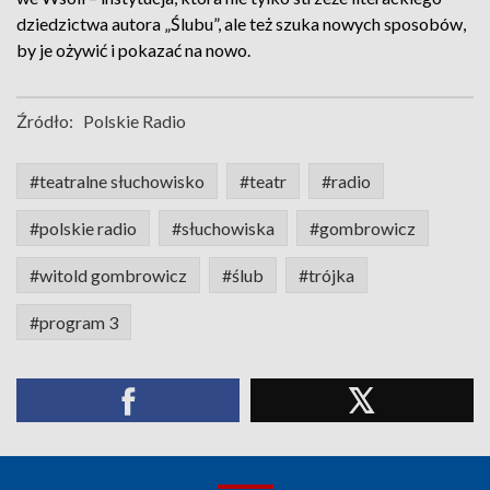
dziedzictwa autora „Ślubu”, ale też szuka nowych sposobów,
by je ożywić i pokazać na nowo.
Źródło:
Polskie Radio
#teatralne słuchowisko
#teatr
#radio
#polskie radio
#słuchowiska
#gombrowicz
#witold gombrowicz
#ślub
#trójka
#program 3