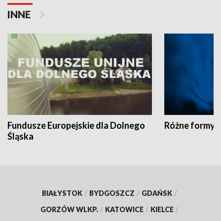
INNE
Fundusze Europejskie dla Dolnego
Różne formy t
Śląska
BIAŁYSTOK
/
BYDGOSZCZ
/
GDAŃSK
/
GORZÓW WLKP.
/
KATOWICE
/
KIELCE
/