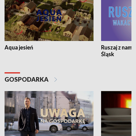
Aqua jesień
Ruszaj z nami
Śląsk
GOSPODARKA