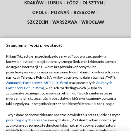
KRAKÓW
/
LUBLIN
/
ŁÓDŹ
/
OLSZTYN
/
OPOLE
/
POZNAŃ
/
RZESZÓW
/
SZCZECIN
/
WARSZAWA
/
WROCŁAW
Szanujemy Twoją prywatność
Dołącz do nas:
Kliknij "Akceptuję i przechodzę do serwisu", aby wyrazić zgody na
korzystanie z technologii automatycznego śledzenia i zbierania danych,
TVP
dostęp do informacji na Twoim urządzeniu końcowym i ich
Abonament TVP
przechowywanie oraz na przetwarzanie Twoich danych osobowych przez
Regulamin TVP
nas, czyli Telewizję Polską S.A. w likwidacji (zwaną dalej również „TVP”),
Emisja w TVP
Polityka prywatności
Zaufanych Partnerów z IAB* (1201 firm)
oraz pozostałych
Zaufanych
Partnerów TVP (93 firm)
, w celach marketingowych (w tym do
Centrum informacji TVP
Moje zgody
zautomatyzowanego dopasowania reklam do Twoich zainteresowań i
mierzenia ich skuteczności) i pozostałych, które wskazujemy poniżej, a
Naziemna Telewizja Cyfrowa
Pomoc
także zgody na udostępnianie przez nas identyfikatora PPID do Google.
Sklep TVP
Biuro reklamy
Twoje dane osobowe zbierane podczas odwiedzania przez Ciebie naszych
Rada Programowa
Kontakt
poszczególnych serwisów
zwanych dalej „Portalem”, w tym informacje
zapisywane za pomocą technologii takich jak: pliki cookie, sygnalizatory
System NOS
WWW lub innych podobnych technologii umożliwiających świadczenie