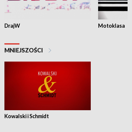
DrajW
Motoklasa
MNIEJSZOŚCI
Kowalski i Schmidt