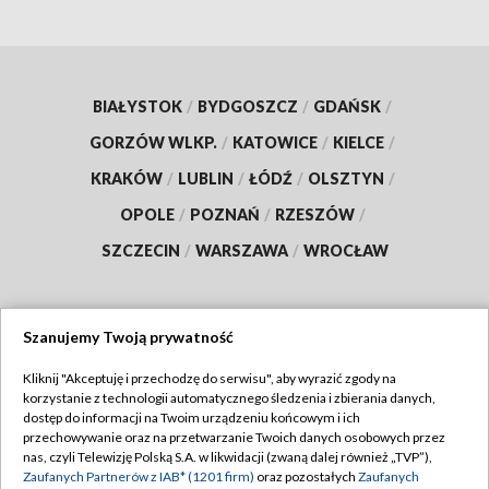
BIAŁYSTOK
/
BYDGOSZCZ
/
GDAŃSK
/
GORZÓW WLKP.
/
KATOWICE
/
KIELCE
/
KRAKÓW
/
LUBLIN
/
ŁÓDŹ
/
OLSZTYN
/
OPOLE
/
POZNAŃ
/
RZESZÓW
/
SZCZECIN
/
WARSZAWA
/
WROCŁAW
Szanujemy Twoją prywatność
Dołącz do nas:
Kliknij "Akceptuję i przechodzę do serwisu", aby wyrazić zgody na
korzystanie z technologii automatycznego śledzenia i zbierania danych,
TVP
dostęp do informacji na Twoim urządzeniu końcowym i ich
Abonament TVP
przechowywanie oraz na przetwarzanie Twoich danych osobowych przez
Regulamin TVP
nas, czyli Telewizję Polską S.A. w likwidacji (zwaną dalej również „TVP”),
Emisja w TVP
Polityka prywatności
Zaufanych Partnerów z IAB* (1201 firm)
oraz pozostałych
Zaufanych