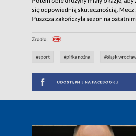
Potem obie drużyny miały okazje, aby
się odpowiednią skutecznością. Mecz z
Puszcza zakończyła sezon na ostatnim,
Źródło:
#sport
#piłka nożna
#śląsk wrocła
UDOSTĘPNIJ NA FACEBOOKU