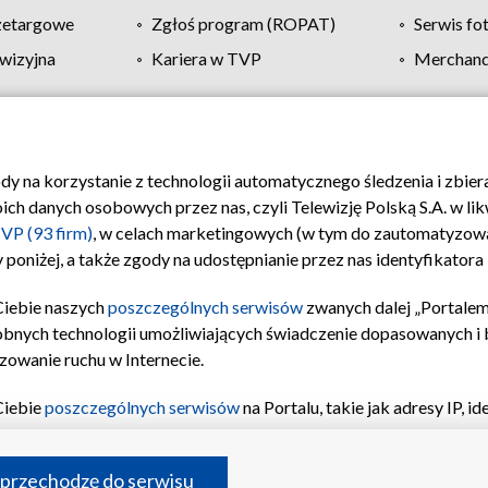
zetargowe
Zgłoś program (ROPAT)
Serwis fo
wizyjna
Kariera w TVP
Merchandi
Polityka prywatności
Moje zgody
Pomoc
Biuro re
ody na korzystanie z technologii automatycznego śledzenia i zbie
 danych osobowych przez nas, czyli Telewizję Polską S.A. w likw
VP (93 firm)
, w celach marketingowych (w tym do zautomatyzow
 poniżej, a także zgody na udostępnianie przez nas identyfikator
Ciebie naszych
poszczególnych serwisów
zwanych dalej „Portalem
obnych technologii umożliwiających świadczenie dopasowanych i be
zowanie ruchu w Internecie.
Ciebie
poszczególnych serwisów
na Portalu, takie jak adresy IP, 
sach Portalu czy historia odwiedzin będą przetwarzane przez TV
ji: przechowywania informacji na urządzeniu lub dostęp do nich,
©2026 Telewizja Polska S.A. w likwidacji
 przechodzę do serwisu
enia profilu spersonalizowanych treści, wyboru spersonalizowany