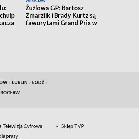
WROCŁAW
lu:
Żużlowa GP: Bartosz
chulp
Zmarzlik i Brady Kurtz są
kacza
faworytami Grand Prix w
Rydze
KÓW
/
LUBLIN
/
ŁÓDŹ
/
ROCŁAW
 Telewizja Cyfrowa
Sklep TVP
la prasy