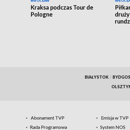
WROCŁAW
WROCŁ
Kraksa podczas Tour de
Piłkar
Pologne
druży
rundz
BIAŁYSTOK
/
BYDGO
OLSZTY
Abonament TVP
Emisja w TVP
Rada Programowa
System NOS