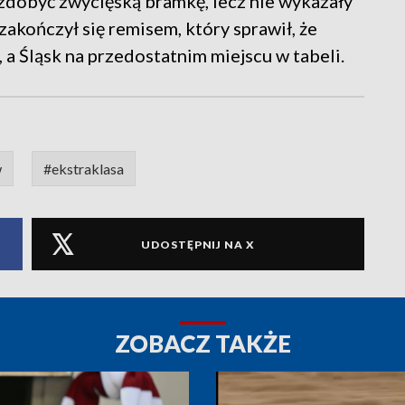
 zdobyć zwycięską bramkę, lecz nie wykazały
akończył się remisem, który sprawił, że
 a Śląsk na przedostatnim miejscu w tabeli.
w
#ekstraklasa
UDOSTĘPNIJ NA X
ZOBACZ TAKŻE