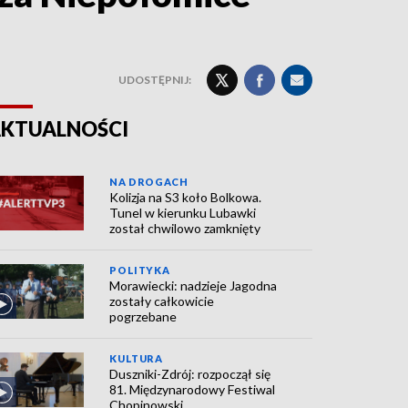
UDOSTĘPNIJ:
KTUALNOŚCI
NA DROGACH
Kolizja na S3 koło Bolkowa.
Tunel w kierunku Lubawki
został chwilowo zamknięty
POLITYKA
Morawiecki: nadzieje Jagodna
zostały całkowicie
pogrzebane
KULTURA
Duszniki-Zdrój: rozpoczął się
81. Międzynarodowy Festiwal
Chopinowski