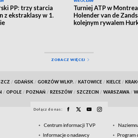
AW
WROCŁAW
ski PP: trzy starcia
Turniej ATP w Montrea
n z ekstraklasy w 1.
Holender van de Zands
ie
kolejnym rywalem Hur
ZOBACZ WIĘCEJ
SZCZ
/
GDAŃSK
/
GORZÓW WLKP.
/
KATOWICE
/
KIELCE
/
KRA
N
/
OPOLE
/
POZNAŃ
/
RZESZÓW
/
SZCZECIN
/
WARSZAWA
/
W
Dołącz do nas:
Centrum informacji TVP
Naziemna
Informacje o nadawcy
Program d