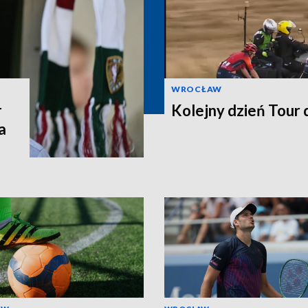
WROCŁAW
r
Kolejny dzień Tour
a