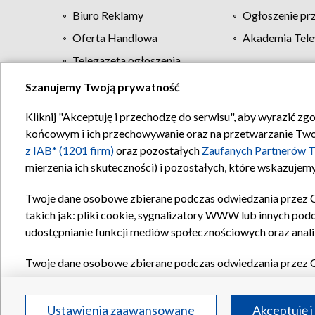
Biuro Reklamy
Ogłoszenie pr
Oferta Handlowa
Akademia Tele
Telegazeta ogłoszenia
Szanujemy Twoją prywatność
Regulamin TVP
Kliknij "Akceptuję i przechodzę do serwisu", aby wyrazić zg
końcowym i ich przechowywanie oraz na przetwarzanie Twoich
z IAB* (1201 firm)
oraz pozostałych
Zaufanych Partnerów T
mierzenia ich skuteczności) i pozostałych, które wskazujemy
Twoje dane osobowe zbierane podczas odwiedzania przez 
takich jak: pliki cookie, sygnalizatory WWW lub innych pod
udostępnianie funkcji mediów społecznościowych oraz anali
Twoje dane osobowe zbierane podczas odwiedzania przez 
plików cookie, informacje o Twoich wyszukiwaniach w serwi
Partnerów TVP
dla realizacji następujących celów i funkc
Ustawienia zaawansowane
Akceptuję i
reklam, tworzenia profilu spersonalizowanych reklam, tworz