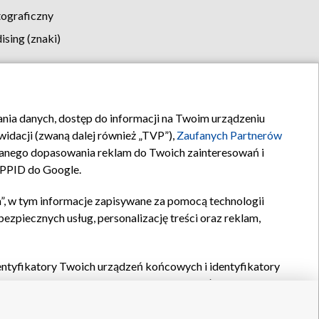
tograficzny
sing (znaki)
klamy
Kontakt
rania danych, dostęp do informacji na Twoim urządzeniu
idacji (zwaną dalej również „TVP”),
Zaufanych Partnerów
anego dopasowania reklam do Twoich zainteresowań i
a PPID do Google.
”, w tym informacje zapisywane za pomocą technologii
zpiecznych usług, personalizację treści oraz reklam,
identyfikatory Twoich urządzeń końcowych i identyfikatory
P,
Zaufanych Partnerów z IAB
oraz pozostałych
Zaufanych
 wyboru podstawowych reklam, wyboru spersonalizowanych
ch treści, pomiaru wydajności reklam, pomiaru wydajności