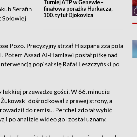
Turniej ATP w Genewie –
finałowa porażka Hurkacza,
kub Serafin
100. tytuł Djokovica
z Sołowiej
ose Pozo. Precyzyjny strzał Hiszpana zza pola
l. Potem Assad Al-Hamlawi posłał piłkę nad
nterwencją popisał się Rafał Leszczyński po
y lekkiej przewadze gości. W 66. minucie
 Żukowski dośrodkował z prawej strony, a
owadził do remisu. Perchel zdołał wybić
ową i po analizie wideo gol został uznany.