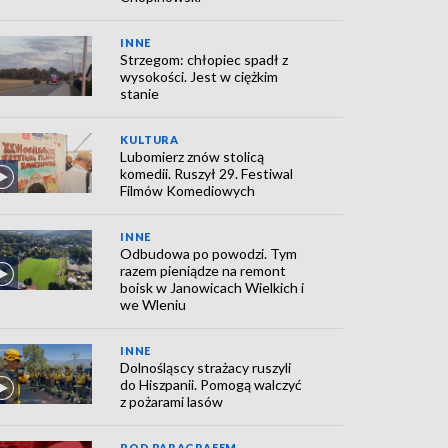
INNE
Strzegom: chłopiec spadł z
wysokości. Jest w ciężkim
stanie
KULTURA
Lubomierz znów stolicą
komedii. Ruszył 29. Festiwal
Filmów Komediowych
INNE
Odbudowa po powodzi. Tym
razem pieniądze na remont
boisk w Janowicach Wielkich i
we Wleniu
INNE
Dolnośląscy strażacy ruszyli
do Hiszpanii. Pomogą walczyć
z pożarami lasów
POD PARAGRAFEM