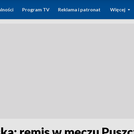
lności
Program TV
Reklama i patronat
Więcej
ska: remis w meczu Pusz