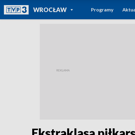
POWRÓT DO
WROCŁAW
Programy
Aktua
TVP REGIONY
Ekstraklasa piłkar