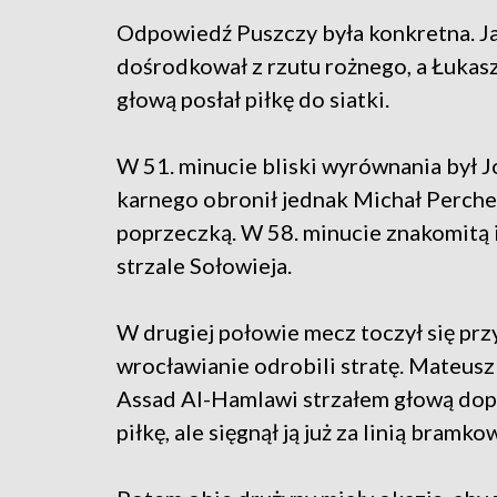
Odpowiedź Puszczy była konkretna. Ja
dośrodkował z rzutu rożnego, a Łukas
głową posłał piłkę do siatki.
W 51. minucie bliski wyrównania był J
karnego obronił jednak Michał Perche
poprzeczką. W 58. minucie znakomitą i
strzale Sołowieja.
W drugiej połowie mecz toczył się prz
wrocławianie odrobili stratę. Mateusz
Assad Al-Hamlawi strzałem głową dopr
piłkę, ale sięgnął ją już za linią bramk