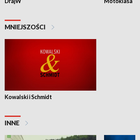
DrajW
Motoklasa
MNIEJSZOŚCI
Kowalski i Schmidt
INNE