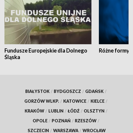
Fundusze Europejskie dla Dolnego
Różne formy t
Śląska
BIAŁYSTOK
/
BYDGOSZCZ
/
GDAŃSK
/
GORZÓW WLKP.
/
KATOWICE
/
KIELCE
/
KRAKÓW
/
LUBLIN
/
ŁÓDŹ
/
OLSZTYN
/
OPOLE
/
POZNAŃ
/
RZESZÓW
/
SZCZECIN
/
WARSZAWA
/
WROCŁAW