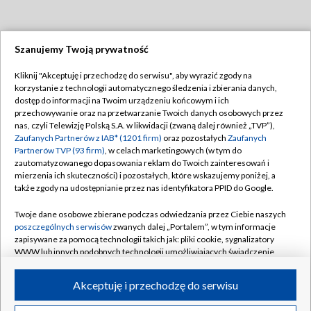
Szanujemy Twoją prywatność
Dołącz do nas:
Kliknij "Akceptuję i przechodzę do serwisu", aby wyrazić zgody na
korzystanie z technologii automatycznego śledzenia i zbierania danych,
TVP
dostęp do informacji na Twoim urządzeniu końcowym i ich
Abonament TVP
przechowywanie oraz na przetwarzanie Twoich danych osobowych przez
Regulamin TVP
nas, czyli Telewizję Polską S.A. w likwidacji (zwaną dalej również „TVP”),
Emisja w TVP
Polityka prywatności
Zaufanych Partnerów z IAB* (1201 firm)
oraz pozostałych
Zaufanych
Partnerów TVP (93 firm)
, w celach marketingowych (w tym do
Centrum informacji TVP
Moje zgody
zautomatyzowanego dopasowania reklam do Twoich zainteresowań i
mierzenia ich skuteczności) i pozostałych, które wskazujemy poniżej, a
Naziemna Telewizja Cyfrowa
Pomoc
także zgody na udostępnianie przez nas identyfikatora PPID do Google.
Sklep TVP
Biuro reklamy
Twoje dane osobowe zbierane podczas odwiedzania przez Ciebie naszych
Rada Programowa
Kontakt
poszczególnych serwisów
zwanych dalej „Portalem”, w tym informacje
zapisywane za pomocą technologii takich jak: pliki cookie, sygnalizatory
System NOS
WWW lub innych podobnych technologii umożliwiających świadczenie
dopasowanych i bezpiecznych usług, personalizację treści oraz reklam,
Informacje o nadawcy
Kanały
udostępnianie funkcji mediów społecznościowych oraz analizowanie
Akceptuję i przechodzę do serwisu
ruchu w Internecie.
Program dla prasy
©2026 Telewizja Polska S.A. w likwidacji