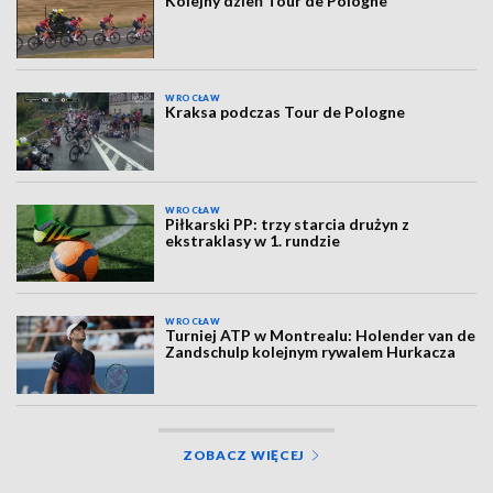
Kolejny dzień Tour de Pologne
WROCŁAW
Kraksa podczas Tour de Pologne
WROCŁAW
Piłkarski PP: trzy starcia drużyn z
ekstraklasy w 1. rundzie
WROCŁAW
Turniej ATP w Montrealu: Holender van de
Zandschulp kolejnym rywalem Hurkacza
ZOBACZ WIĘCEJ