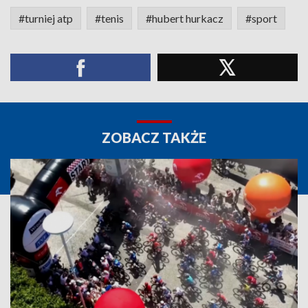
#turniej atp
#tenis
#hubert hurkacz
#sport
ZOBACZ TAKŻE