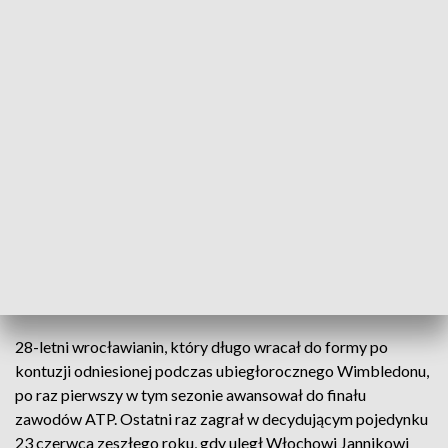
wyeliminował najwyżej rozstawionego, czwartego w
światowym rankingu Amerykanina Taylora Fritza 6:3, 7:6 (7-
5).
Bardzo się cieszę z dobrego spotkania,
które rozegrałem i z tego, że po raz
pierwszy w tym roku zagram w finale
singla. Myślę, że z meczu na mecz gram na
coraz wyższym poziomie, więc bardzo się
cieszę na tę okazję
– ocenił Polak.
28-letni wrocławianin, który długo wracał do formy po
kontuzji odniesionej podczas ubiegłorocznego Wimbledonu,
po raz pierwszy w tym sezonie awansował do finału
zawodów ATP. Ostatni raz zagrał w decydującym pojedynku
23 czerwca zeszłego roku, gdy uległ Włochowi Jannikowi