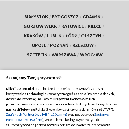
BIAŁYSTOK
/
BYDGOSZCZ
/
GDAŃSK
/
GORZÓW WLKP.
/
KATOWICE
/
KIELCE
/
KRAKÓW
/
LUBLIN
/
ŁÓDŹ
/
OLSZTYN
/
OPOLE
/
POZNAŃ
/
RZESZÓW
/
SZCZECIN
/
WARSZAWA
/
WROCŁAW
Szanujemy Twoją prywatność
Dołącz do nas:
Kliknij "Akceptuję i przechodzę do serwisu", aby wyrazić zgody na
korzystanie z technologii automatycznego śledzenia i zbierania danych,
TVP
dostęp do informacji na Twoim urządzeniu końcowym i ich
Abonament TVP
przechowywanie oraz na przetwarzanie Twoich danych osobowych przez
Regulamin TVP
nas, czyli Telewizję Polską S.A. w likwidacji (zwaną dalej również „TVP”),
Emisja w TVP
Polityka prywatności
Zaufanych Partnerów z IAB* (1201 firm)
oraz pozostałych
Zaufanych
Partnerów TVP (93 firm)
, w celach marketingowych (w tym do
Centrum informacji TVP
Moje zgody
zautomatyzowanego dopasowania reklam do Twoich zainteresowań i