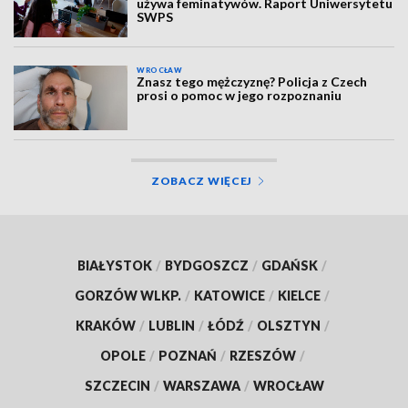
używa feminatywów. Raport Uniwersytetu
SWPS
WROCŁAW
Znasz tego mężczyznę? Policja z Czech
prosi o pomoc w jego rozpoznaniu
ZOBACZ WIĘCEJ
BIAŁYSTOK
/
BYDGOSZCZ
/
GDAŃSK
/
GORZÓW WLKP.
/
KATOWICE
/
KIELCE
/
KRAKÓW
/
LUBLIN
/
ŁÓDŹ
/
OLSZTYN
/
OPOLE
/
POZNAŃ
/
RZESZÓW
/
SZCZECIN
/
WARSZAWA
/
WROCŁAW