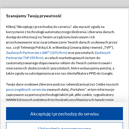
Szanujemy Twoją prywatność
Dołącz do nas:
Kliknij "Akceptuję i przechodzę do serwisu", aby wyrazić zgody na
korzystanie z technologii automatycznego śledzenia i zbierania danych,
TVP
dostęp do informacji na Twoim urządzeniu końcowym i ich
Abonament TVP
przechowywanie oraz na przetwarzanie Twoich danych osobowych przez
Regulamin TVP
nas, czyli Telewizję Polską S.A. w likwidacji (zwaną dalej również „TVP”),
Emisja w TVP
Polityka prywatności
Zaufanych Partnerów z IAB* (1201 firm)
oraz pozostałych
Zaufanych
Partnerów TVP (93 firm)
, w celach marketingowych (w tym do
Centrum informacji TVP
Moje zgody
zautomatyzowanego dopasowania reklam do Twoich zainteresowań i
mierzenia ich skuteczności) i pozostałych, które wskazujemy poniżej, a
Naziemna Telewizja Cyfrowa
Pomoc
także zgody na udostępnianie przez nas identyfikatora PPID do Google.
Sklep TVP
Biuro reklamy
Twoje dane osobowe zbierane podczas odwiedzania przez Ciebie naszych
Rada Programowa
Kontakt
poszczególnych serwisów
zwanych dalej „Portalem”, w tym informacje
zapisywane za pomocą technologii takich jak: pliki cookie, sygnalizatory
System NOS
WWW lub innych podobnych technologii umożliwiających świadczenie
dopasowanych i bezpiecznych usług, personalizację treści oraz reklam,
Informacje o nadawcy
Kanały
udostępnianie funkcji mediów społecznościowych oraz analizowanie
Akceptuję i przechodzę do serwisu
ruchu w Internecie.
Program dla prasy
©2026 Telewizja Polska S.A. w likwidacji
Biuro Reklamy
Twoje dane osobowe zbierane podczas odwiedzania przez Ciebie
Ustawienia zaawansowane