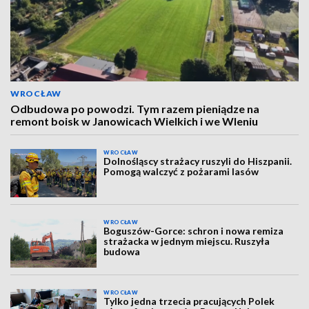
WROCŁAW
Odbudowa po powodzi. Tym razem pieniądze na
remont boisk w Janowicach Wielkich i we Wleniu
WROCŁAW
Dolnośląscy strażacy ruszyli do Hiszpanii.
Pomogą walczyć z pożarami lasów
WROCŁAW
Boguszów-Gorce: schron i nowa remiza
strażacka w jednym miejscu. Ruszyła
budowa
WROCŁAW
Tylko jedna trzecia pracujących Polek