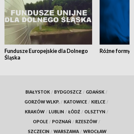
Fundusze Europejskie dla Dolnego
Różne formy t
Śląska
BIAŁYSTOK
/
BYDGOSZCZ
/
GDAŃSK
/
GORZÓW WLKP.
/
KATOWICE
/
KIELCE
/
KRAKÓW
/
LUBLIN
/
ŁÓDŹ
/
OLSZTYN
/
OPOLE
/
POZNAŃ
/
RZESZÓW
/
SZCZECIN
/
WARSZAWA
/
WROCŁAW