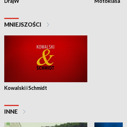
DrajW
Motoklasa
MNIEJSZOŚCI
Kowalski i Schmidt
INNE