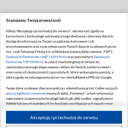
Szanujemy Twoją prywatność
Dołącz do nas:
Kliknij "Akceptuję i przechodzę do serwisu", aby wyrazić zgody na
korzystanie z technologii automatycznego śledzenia i zbierania danych,
TVP
dostęp do informacji na Twoim urządzeniu końcowym i ich
Abonament TVP
przechowywanie oraz na przetwarzanie Twoich danych osobowych przez
Regulamin TVP
nas, czyli Telewizję Polską S.A. w likwidacji (zwaną dalej również „TVP”),
Emisja w TVP
Polityka prywatności
Zaufanych Partnerów z IAB* (1201 firm)
oraz pozostałych
Zaufanych
Partnerów TVP (93 firm)
, w celach marketingowych (w tym do
Centrum informacji TVP
Moje zgody
zautomatyzowanego dopasowania reklam do Twoich zainteresowań i
mierzenia ich skuteczności) i pozostałych, które wskazujemy poniżej, a
Naziemna Telewizja Cyfrowa
Pomoc
także zgody na udostępnianie przez nas identyfikatora PPID do Google.
Sklep TVP
Biuro reklamy
Twoje dane osobowe zbierane podczas odwiedzania przez Ciebie naszych
Rada Programowa
Kontakt
poszczególnych serwisów
zwanych dalej „Portalem”, w tym informacje
zapisywane za pomocą technologii takich jak: pliki cookie, sygnalizatory
System NOS
WWW lub innych podobnych technologii umożliwiających świadczenie
dopasowanych i bezpiecznych usług, personalizację treści oraz reklam,
Informacje o nadawcy
Kanały
udostępnianie funkcji mediów społecznościowych oraz analizowanie
Akceptuję i przechodzę do serwisu
ruchu w Internecie.
Program dla prasy
©2026 Telewizja Polska S.A. w likwidacji