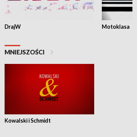
DrajW
Motoklasa
MNIEJSZOŚCI
Kowalski i Schmidt