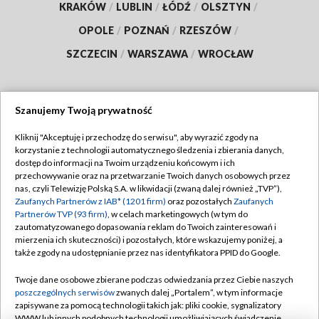
KRAKÓW
/
LUBLIN
/
ŁÓDŹ
/
OLSZTYN
/
OPOLE
/
POZNAŃ
/
RZESZÓW
/
SZCZECIN
/
WARSZAWA
/
WROCŁAW
Szanujemy Twoją prywatność
Dołącz do nas:
Kliknij "Akceptuję i przechodzę do serwisu", aby wyrazić zgody na
korzystanie z technologii automatycznego śledzenia i zbierania danych,
TVP
dostęp do informacji na Twoim urządzeniu końcowym i ich
Abonament TVP
przechowywanie oraz na przetwarzanie Twoich danych osobowych przez
Regulamin TVP
nas, czyli Telewizję Polską S.A. w likwidacji (zwaną dalej również „TVP”),
Emisja w TVP
Polityka prywatności
Zaufanych Partnerów z IAB* (1201 firm)
oraz pozostałych
Zaufanych
Partnerów TVP (93 firm)
, w celach marketingowych (w tym do
Centrum informacji TVP
Moje zgody
zautomatyzowanego dopasowania reklam do Twoich zainteresowań i
mierzenia ich skuteczności) i pozostałych, które wskazujemy poniżej, a
Naziemna Telewizja Cyfrowa
Pomoc
także zgody na udostępnianie przez nas identyfikatora PPID do Google.
Sklep TVP
Biuro reklamy
Twoje dane osobowe zbierane podczas odwiedzania przez Ciebie naszych
Rada Programowa
Kontakt
poszczególnych serwisów
zwanych dalej „Portalem”, w tym informacje
zapisywane za pomocą technologii takich jak: pliki cookie, sygnalizatory
System NOS
WWW lub innych podobnych technologii umożliwiających świadczenie