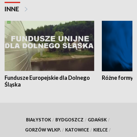
INNE
Fundusze Europejskie dla Dolnego
Różne formy t
Śląska
BIAŁYSTOK
/
BYDGOSZCZ
/
GDAŃSK
/
GORZÓW WLKP.
/
KATOWICE
/
KIELCE
/