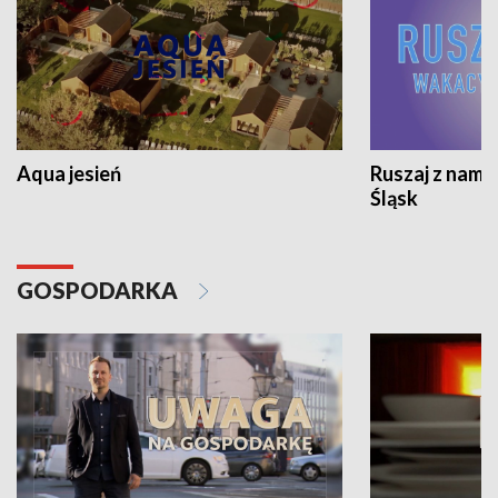
Aqua jesień
Ruszaj z nami
Śląsk
GOSPODARKA